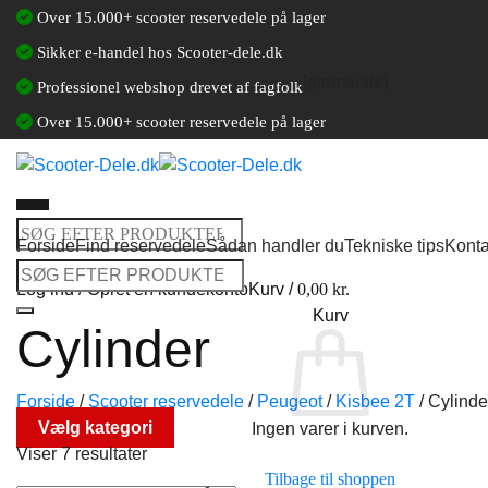
Fortsæt
Over 15.000+ scooter reservedele på lager
til
Sikker e-handel hos Scooter-dele.dk
indhold
[gtranslate]
Professionel webshop drevet af fagfolk
Over 15.000+ scooter reservedele på lager
Søg
Forside
Find reservedele
Sådan handler du
Tekniske tips
Konta
efter:
Søg
Log ind / Opret en kundekonto
Kurv /
0,00
kr.
efter:
Kurv
Cylinder
Forside
/
Scooter reservedele
/
Peugeot
/
Kisbee 2T
/
Cylinde
Vælg kategori
Ingen varer i kurven.
Viser 7 resultater
Tilbage til shoppen