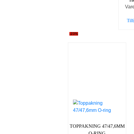
in
Var
Tilf
-23%
TOPPAKNING 47/47,6MM
O-RING