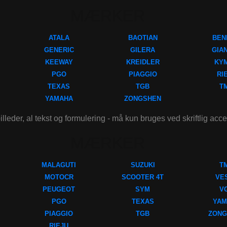
MÆRKER
ATALA
BAOTIAN
BEN
GENERIC
GILERA
GIA
KEEWAY
KREIDLER
KY
PGO
PIAGGIO
RI
TEXAS
TGB
T
YAMAHA
ZONGSHEN
illeder, al tekst og formulering - må kun bruges ved skriftlig acc
MÆRKER
MALAGUTI
SUZUKI
T
MOTOCR
SCOOTER 4T
VE
PEUGEOT
SYM
V
PGO
TEXAS
YAM
PIAGGIO
TGB
ZONG
RIEJU