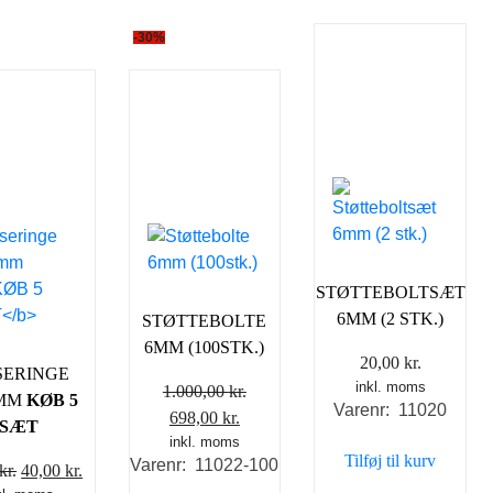
-30%
STØTTEBOLTSÆT
6MM (2 STK.)
STØTTEBOLTE
6MM (100STK.)
20,00
kr.
SERINGE
inkl. moms
1.000,00
kr.
MM
KØB 5
Varenr: 11020
Den
Den
698,00
kr.
SÆT
oprindelige
inkl. moms
aktuelle
Tilføj til kurv
Varenr: 11022-100
Den
Den
pris
pris
kr.
40,00
kr.