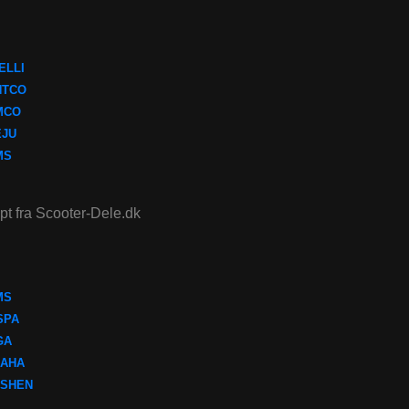
ELLI
NTCO
MCO
EJU
MS
ept fra Scooter-Dele.dk
MS
SPA
GA
AHA
SHEN