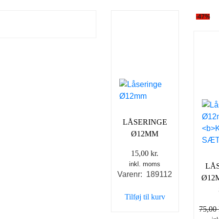
-47%
LÅSERINGE
Ø12MM
15,00
kr.
inkl. moms
LÅ
Varenr: 189112
Ø12
Tilføj til kurv
75,00