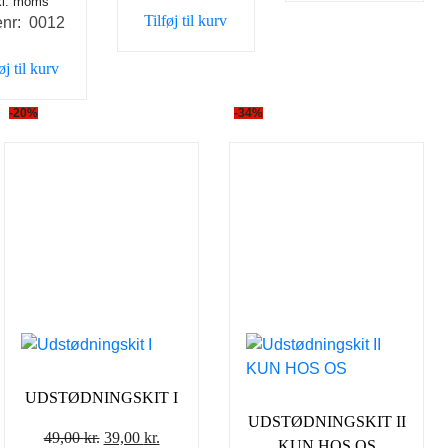
kl. moms
oprindelige
aktuelle
var:
er:
Tilføj til kurv
enr: 0012
pris
pris
1.000,00 kr..
698,00 kr..
var:
er:
øj til kurv
75,00 kr..
40,00 kr..
-20%
-34%
UDSTØDNINGSKIT I
UDSTØDNINGSKIT II
Den
Den
49,00
kr.
39,00
kr.
KUN HOS OS