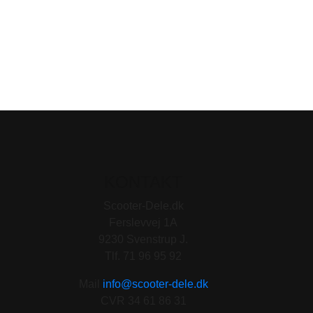
KONTAKT
Scooter-Dele.dk
Ferslevvej 1A
9230 Svenstrup J.
Tlf. 71 96 95 92
Mail
info@scooter-dele.dk
CVR 34 61 86 31