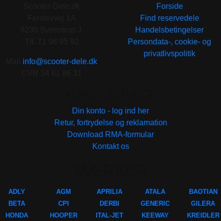
Scooter-Dele.dk
Forside
Ferslevvej 1A
Find reservedele
9230 Svenstrup J.
Handelsbetingelser
Tlf. 71 96 95 92
Persondata-, cookie- og
privatlivspolitik
Mail
info@scooter-dele.dk
CVR 34 61 86 31
KUNDESERVICE
Din konto - log ind her
Retur, fortrydelse og reklamation
Download RMA-formular
Kontakt os
MÆRKER
ADLY
AGM
APRILIA
ATALA
BAOTIAN
BETA
CPI
DERBI
GENERIC
GILERA
HONDA
HOOPER
ITAL-JET
KEEWAY
KREIDLER