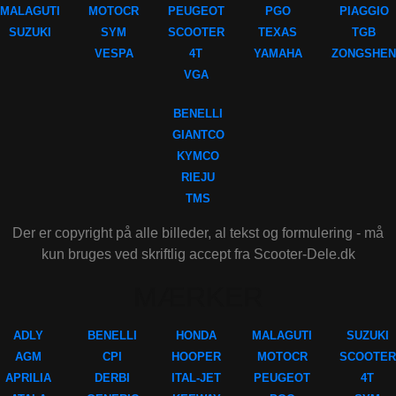
MALAGUTI
MOTOCR
PEUGEOT
PGO
PIAGGIO
SUZUKI
SYM
SCOOTER
TEXAS
TGB
VESPA
4T
YAMAHA
ZONGSHEN
VGA
BENELLI
GIANTCO
KYMCO
RIEJU
TMS
Der er copyright på alle billeder, al tekst og formulering - må
kun bruges ved skriftlig accept fra Scooter-Dele.dk
MÆRKER
ADLY
BENELLI
HONDA
MALAGUTI
SUZUKI
AGM
CPI
HOOPER
MOTOCR
SCOOTER
APRILIA
DERBI
ITAL-JET
PEUGEOT
4T