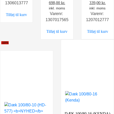
Den
Den
Den
Den
698,00
kr.
339,00
kr.
1306013777
oprindelige
inkl. moms
aktuelle
oprindelige
inkl. moms
aktu
Varenr:
Varenr:
Tilføj til kurv
pris
pris
pris
pris
1307017565
1207012777
var:
er:
var:
er:
898,00 kr..
698,00 kr..
399,00 kr..
339,0
Tilføj til kurv
Tilføj til kurv
-10%
DÆK 100/80-16 (KENDA)