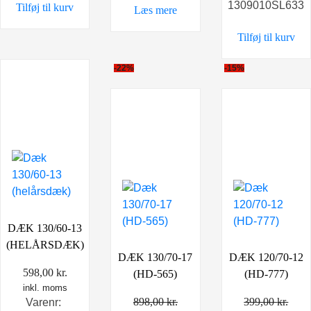
1309010SL633
Tilføj til kurv
var:
er:
Læs mere
399,00 kr..
349,0
Tilføj til kurv
-22%
-15%
DÆK 130/60-13
(HELÅRSDÆK)
DÆK 130/70-17
DÆK 120/70-12
598,00
kr.
(HD-565)
(HD-777)
inkl. moms
898,00
kr.
399,00
kr.
Varenr: