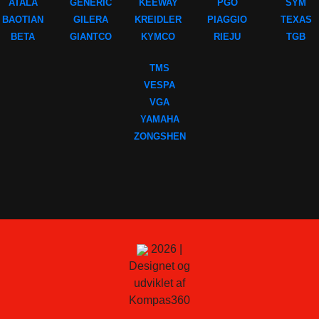
ATALA
GENERIC
KEEWAY
PGO
SYM
BAOTIAN
GILERA
KREIDLER
PIAGGIO
TEXAS
BETA
GIANTCO
KYMCO
RIEJU
TGB
TMS
VESPA
VGA
YAMAHA
ZONGSHEN
2026 |
Designet og
udviklet af
Kompas360