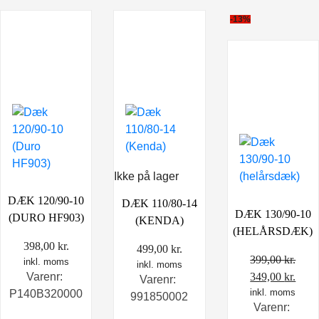
-13%
Ikke på lager
DÆK 120/90-10
DÆK 110/80-14
DÆK 130/90-10
(DURO HF903)
(KENDA)
(HELÅRSDÆK)
398,00
kr.
499,00
kr.
399,00
kr.
inkl. moms
inkl. moms
Den
Den
349,00
kr.
Varenr:
Varenr:
oprindelige
inkl. moms
aktu
P140B320000
991850002
Varenr:
pris
pris