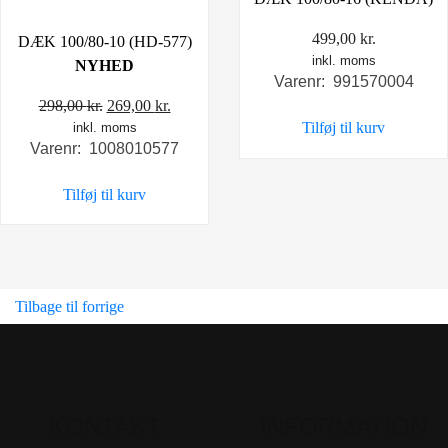
499,00
kr.
DÆK 100/80-10 (HD-577)
inkl. moms
NYHED
Varenr: 991570004
Den
Den
298,00
kr.
269,00
kr.
Tilføj til kurv
inkl. moms
oprindelige
aktuelle
Varenr: 1008010577
pris
pris
var:
er:
Tilføj til kurv
298,00 kr..
269,00 kr..
Tilbage til forrige
KONTAKT
INFORMATION