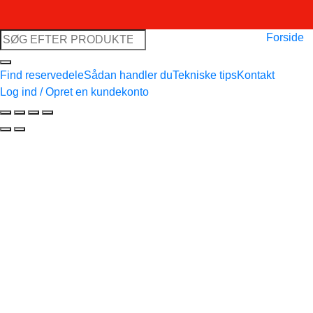
Søg
Forside
efter:
Find reservedele
Sådan handler du
Tekniske tips
Kontakt
Log ind / Opret en kundekonto