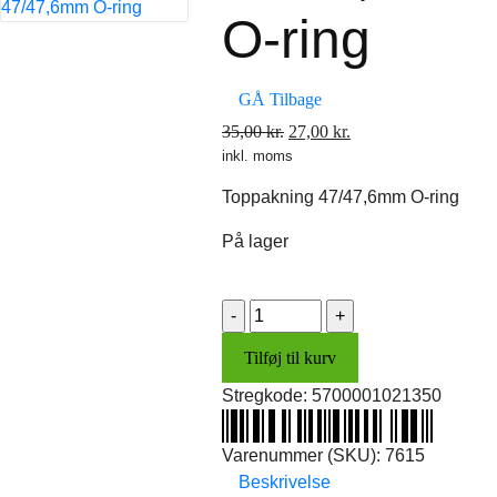
O-ring
GÅ Tilbage
Den
Den
35,00
kr.
27,00
kr.
inkl. moms
oprindelige
aktuelle
pris
pris
Toppakning 47/47,6mm O-ring
var:
er:
35,00 kr..
27,00 kr..
På lager
Toppakning
47/47,6mm
Tilføj til kurv
O-
ring
Stregkode:
5700001021350
antal
Varenummer (SKU):
7615
Beskrivelse