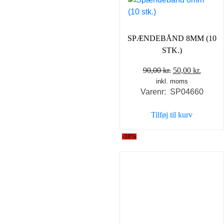
SPÆNDEBÅND 8MM (10
STK.)
Den
Den
90,00
kr.
50,00
kr.
inkl. moms
oprindelige
aktuel
Varenr: SP04660
pris
pris
var:
er:
Tilføj til kurv
90,00 kr..
50,00 k
-38%