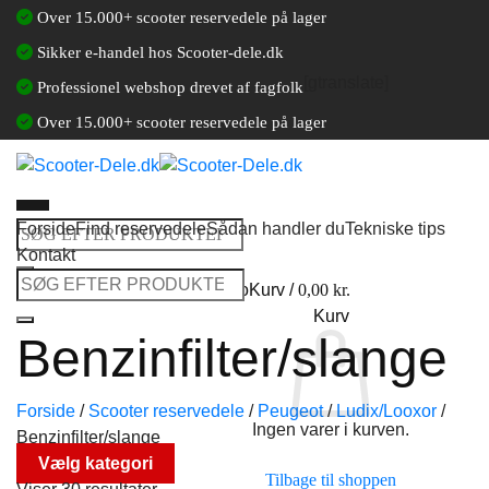
Fortsæt
Over 15.000+ scooter reservedele på lager
til
Sikker e-handel hos Scooter-dele.dk
indhold
[gtranslate]
Professionel webshop drevet af fagfolk
Over 15.000+ scooter reservedele på lager
Forside
Find reservedele
Sådan handler du
Tekniske tips
Søg
Kontakt
efter:
Søg
Log ind / Opret en kundekonto
Kurv /
0,00
kr.
efter:
Kurv
Benzinfilter/slange
Forside
/
Scooter reservedele
/
Peugeot
/
Ludix/Looxor
/
Ingen varer i kurven.
Benzinfilter/slange
Vælg kategori
Tilbage til shoppen