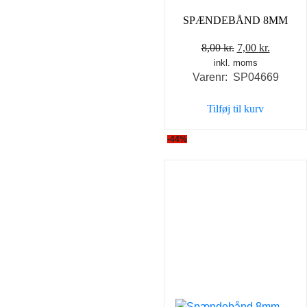
SPÆNDEBÅND 8MM
Den
Den
8,00
kr.
7,00
kr.
inkl. moms
oprindelige
aktuell
Varenr: SP04669
pris
pris
var:
er:
Tilføj til kurv
8,00 kr..
7,00 kr..
-44%