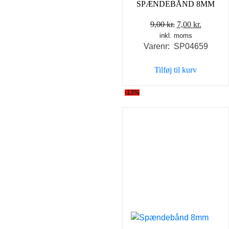
SPÆNDEBÅND 8MM
Den
Den
9,00
kr.
7,00
kr.
inkl. moms
oprindelige
aktuell
Varenr: SP04659
pris
pris
var:
er:
Tilføj til kurv
9,00 kr..
7,00 kr..
-13%