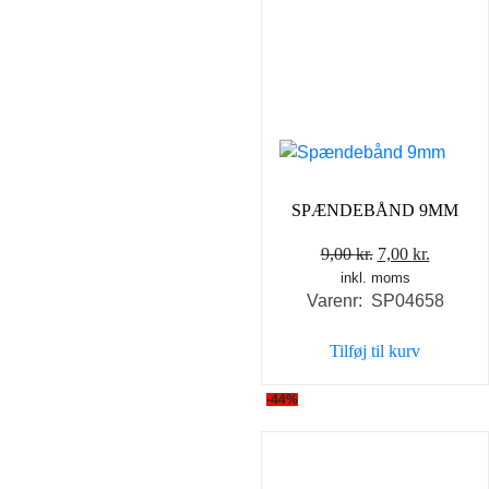
SPÆNDEBÅND 9MM
Den
Den
9,00
kr.
7,00
kr.
inkl. moms
oprindelige
aktuell
Varenr: SP04658
pris
pris
var:
er:
Tilføj til kurv
9,00 kr..
7,00 kr..
-44%