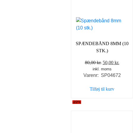
SPÆNDEBÅND 8MM (10
STK.)
Den
Den
80,00
kr.
50,00
kr.
inkl. moms
oprindelige
aktuel
Varenr: SP04672
pris
pris
var:
er:
Tilføj til kurv
80,00 kr..
50,00 k
-22%