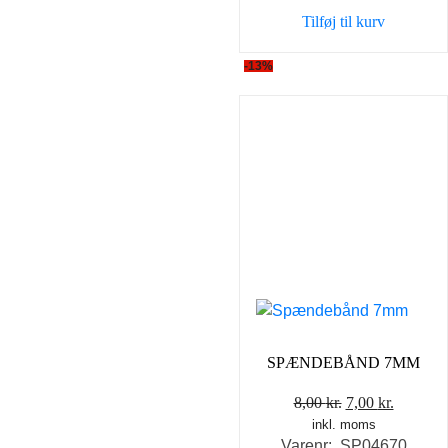
Tilføj til kurv
-13%
SPÆNDEBÅND 7MM
Den
Den
8,00
kr.
7,00
kr.
inkl. moms
oprindelige
aktuell
Varenr: SP04670