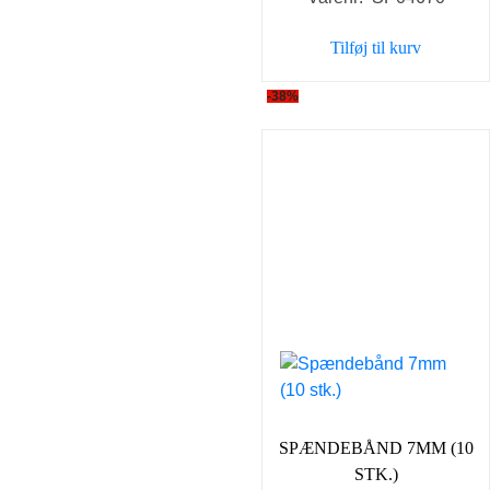
pris
pris
var:
er:
Tilføj til kurv
8,00 kr..
7,00 kr..
-38%
SPÆNDEBÅND 7MM (10
STK.)