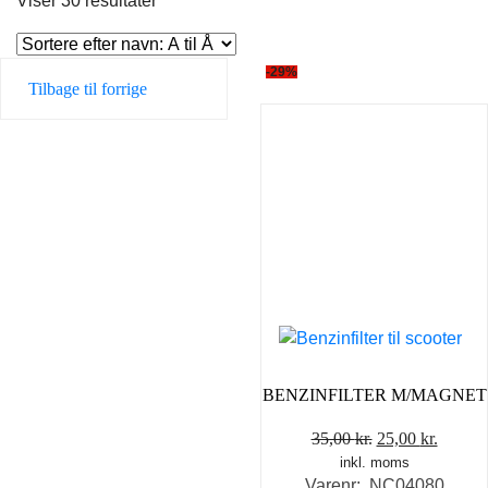
Viser 30 resultater
-29%
Tilbage til forrige
BENZINFILTER M/MAGNET
Den
Den
35,00
kr.
25,00
kr.
inkl. moms
oprindelige
aktuel
Varenr: NC04080