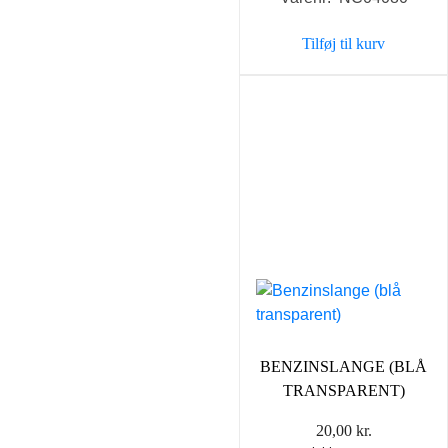
pris
pris
var:
er:
Tilføj til kurv
35,00 kr..
25,00 k
BENZINSLANGE (BLÅ
TRANSPARENT)
20,00
kr.