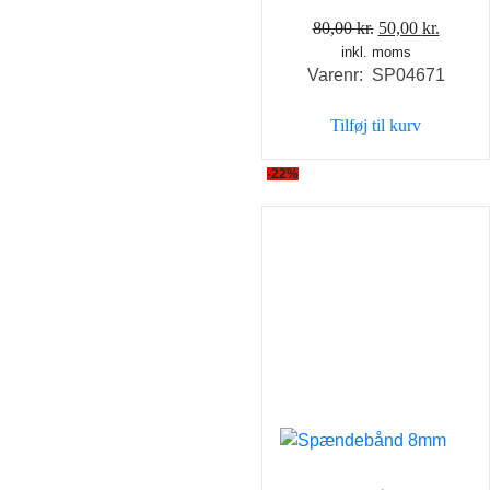
Den
Den
80,00
kr.
50,00
kr.
inkl. moms
oprindelige
aktuel
Varenr: SP04671
pris
pris
var:
er:
Tilføj til kurv
80,00 kr..
50,00 k
-22%