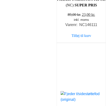
(NC)
SUPER PRIS
Den
Den
89,00
kr.
23,00
kr.
inkl. moms
oprindelige
aktuel
Varenr: NC146111
pris
pris
var:
er:
Tilføj til kurv
89,00 kr..
23,00 k