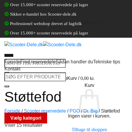
Fortsæt
Over 15.000+ scooter reservedele på lager
til
Sikker e-handel hos Scooter-dele.dk
indhold
[gtranslate]
Professionel webshop drevet af fagfolk
Over 15.000+ scooter reservedele på lager
Forside
Find reservedele
Sådan handler du
Tekniske tips
Søg
Kontakt
efter:
Søg
Log ind / Opret en kundekonto
Kurv /
0,00
kr.
efter:
Kurv
Støttefod
Forside
/
Scooter reservedele
/
PGO
/
Dr. Big
/
Støttefod
Ingen varer i kurven.
Vælg kategori
Viser 15 resultater
Tilbage til shoppen