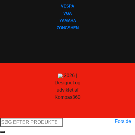
VESPA
VGA
YAMAHA
ZONGSHEN
2026 |
Designet og
udviklet af
Kompas360
Søg
Forside
efter: