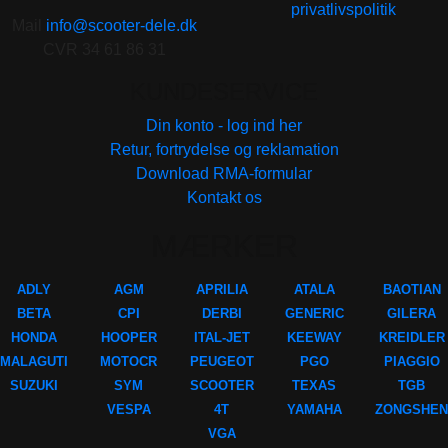
privatlivspolitik
Mail
info@scooter-dele.dk
CVR 34 61 86 31
KUNDESERVICE
Din konto - log ind her
Retur, fortrydelse og reklamation
Download RMA-formular
Kontakt os
MÆRKER
ADLY
AGM
APRILIA
ATALA
BAOTIAN
BETA
CPI
DERBI
GENERIC
GILERA
HONDA
HOOPER
ITAL-JET
KEEWAY
KREIDLER
MALAGUTI
MOTOCR
PEUGEOT
PGO
PIAGGIO
SUZUKI
SYM
SCOOTER
TEXAS
TGB
VESPA
4T
YAMAHA
ZONGSHEN
VGA