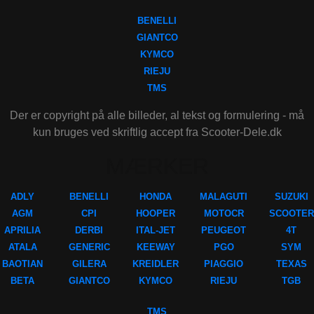
BENELLI
GIANTCO
KYMCO
RIEJU
TMS
Der er copyright på alle billeder, al tekst og formulering - må
kun bruges ved skriftlig accept fra Scooter-Dele.dk
MÆRKER
ADLY
BENELLI
HONDA
MALAGUTI
SUZUKI
AGM
CPI
HOOPER
MOTOCR
SCOOTER
APRILIA
DERBI
ITAL-JET
PEUGEOT
4T
ATALA
GENERIC
KEEWAY
PGO
SYM
BAOTIAN
GILERA
KREIDLER
PIAGGIO
TEXAS
BETA
GIANTCO
KYMCO
RIEJU
TGB
TMS