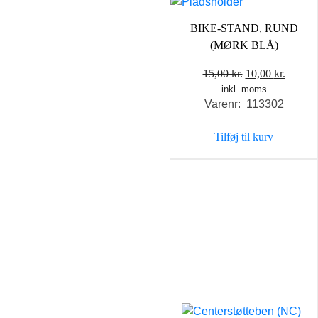
BIKE-STAND, RUND
(MØRK BLÅ)
Den
Den
15,00
kr.
10,00
kr.
inkl. moms
oprindelige
aktuel
Varenr: 113302
pris
pris
var:
er:
Tilføj til kurv
15,00 kr..
10,00 k