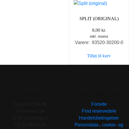
SPLIT (ORIGINAL)
8,00
kr.
inkl. moms
Varenr: 93520-30200-0
Tilføj til kurv
KONTAKT
INFORMATION
Scooter-Dele.dk
Forside
Ferslevvej 1A
Find reservedele
9230 Svenstrup J.
Handelsbetingelser
Tlf. 71 96 95 92
Persondata-, cookie- og