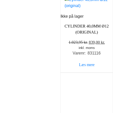
Ikke på lager
CYLINDER 40,0MM Ø12
(ORIGINAL)
Den
Den
1.023,95
kr.
839,00
kr.
inkl. moms
oprindelige
aktu
Varenr: 831116
pris
pris
var:
er:
Læs mere
1.023,95 kr..
839,0