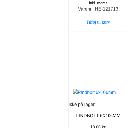
inkl. moms
oprindelige
aktuel
Varenr: HE-121713
pris
pris
var:
er:
Tilføj til kurv
99,00 kr..
69,00 k
Ikke på lager
PINDBOLT 6X106MM
18,00
kr.