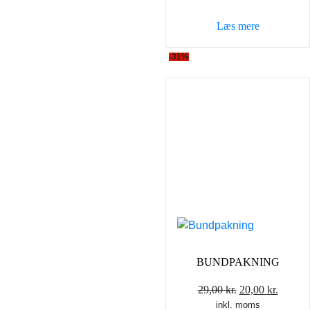
Læs mere
-31%
BUNDPAKNING
Den
Den
29,00
kr.
20,00
kr.
inkl. moms
oprindelige
aktuel