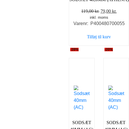
Den
Den
119,00
kr.
79,00
kr.
inkl. moms
oprindelige
aktuel
Varenr: P400480700055
pris
pris
var:
er:
Tilføj til kurv
119,00 kr..
79,00 
-39%
-20%
SODSÆT
SODSÆT