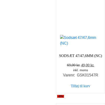
SODSÆT 47/47,6MM (NC)
Den
Den
69,00
kr.
49,00
kr.
inkl. moms
oprindelige
aktuel
Varenr: GSK01547R
pris
pris
var:
er:
Tilføj til kurv
69,00 kr..
49,00 k
-8%