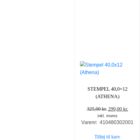
STEMPEL 40,0×12
(ATHENA)
Den
Den
325,00
kr.
299,00
kr.
inkl. moms
oprindelige
aktue
Varenr: 410480302001
pris
pris
var:
er:
Tilføj til kurv
325,00 kr..
299,0