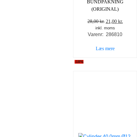
BUNDPAKNING
(ORIGINAL)
Den
Den
28,00
kr.
21,00
kr.
inkl. moms
oprindelige
aktuel
Varenr: 286810
pris
pris
var:
er:
Læs mere
28,00 kr..
21,00 k
-18%