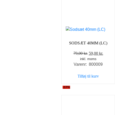
SODSÆT 40MM (LC)
Den
Den
79,00
kr.
59,00
kr.
inkl. moms
oprindelige
aktuel
Varenr: 800009
pris
pris
var:
er:
Tilføj til kurv
79,00 kr..
59,00 k
-17%