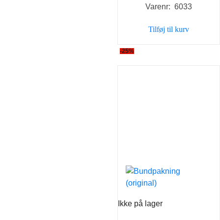
Varenr: 6033
pris
pris
var:
er:
Tilføj til kurv
29,00 kr..
20,00 k
-25%
Ikke på lager