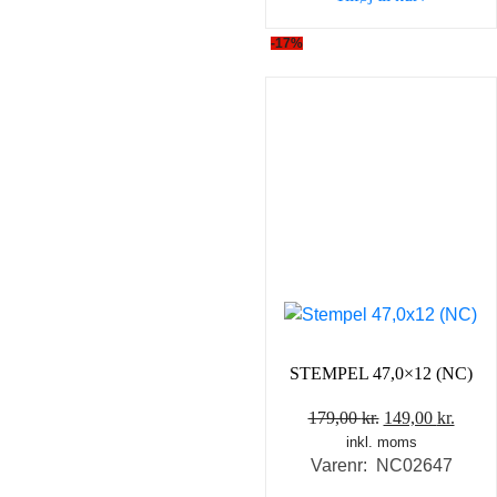
149,00 kr..
98,00 
-17%
STEMPEL 47,0×12 (NC)
Den
Den
179,00
kr.
149,00
kr.
inkl. moms
oprindelige
aktue
Varenr: NC02647
pris
pris
var:
er: