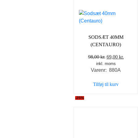
SODSÆT 40MM
(CENTAURO)
Den
Den
98,00
kr.
69,00
kr.
inkl. moms
oprindelige
aktuel
Varenr: 880A
pris
pris
var:
er:
Tilføj til kurv
98,00 kr..
69,00 k
-25%