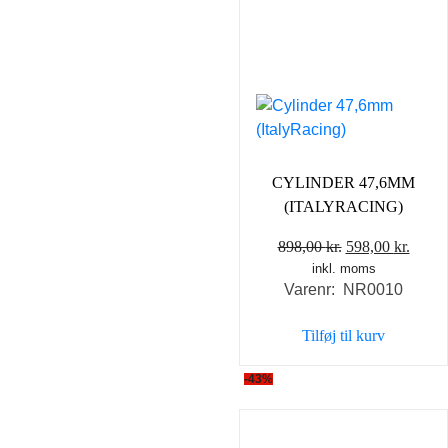
CYLINDER 47,6MM
(ITALYRACING)
Den
Den
898,00
kr.
598,00
kr.
inkl. moms
oprindelige
aktue
Varenr: NR0010
pris
pris
var:
er:
Tilføj til kurv
898,00 kr..
598,0
-43%