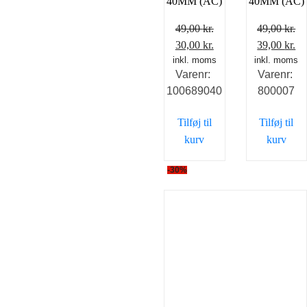
40MM (AC)
40MM (AC)
49,00
kr.
49,00
kr.
Den
Den
Den
D
30,00
kr.
39,00
kr.
inkl. moms
oprindelige
aktuelle
inkl. moms
oprindelig
ak
Varenr:
Varenr:
pris
pris
pris
pr
100689040
800007
var:
er:
var:
er
49,00 kr..
30,00 kr..
49,00 kr..
39
Tilføj til
Tilføj til
kurv
kurv
-30%