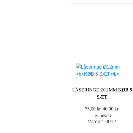
LÅSERINGE Ø12MM
KØB 5
SÆT
Den
Den
75,00
kr.
40,00
kr.
inkl. moms
oprindelige
aktuel
Varenr: 0012
pris
pris
var:
er: