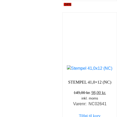
-34%
STEMPEL 41,0×12 (NC)
Den
Den
149,00
kr.
98,00
kr.
inkl. moms
oprindelige
aktuel
Varenr: NC02641
pris
pris
var:
er:
Tilføj til kurv