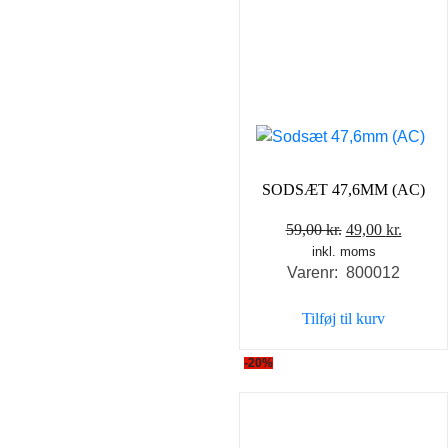
SODSÆT 47,6MM (AC)
Den
Den
59,00
kr.
49,00
kr.
inkl. moms
oprindelige
aktuel
Varenr: 800012
pris
pris
var:
er:
Tilføj til kurv
59,00 kr..
49,00 k
-20%