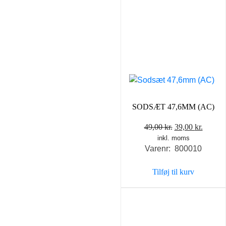
SODSÆT 47,6MM (AC)
Den
Den
49,00
kr.
39,00
kr.
inkl. moms
oprindelige
aktuel
Varenr: 800010
pris
pris
var:
er:
Tilføj til kurv
49,00 kr..
39,00 k