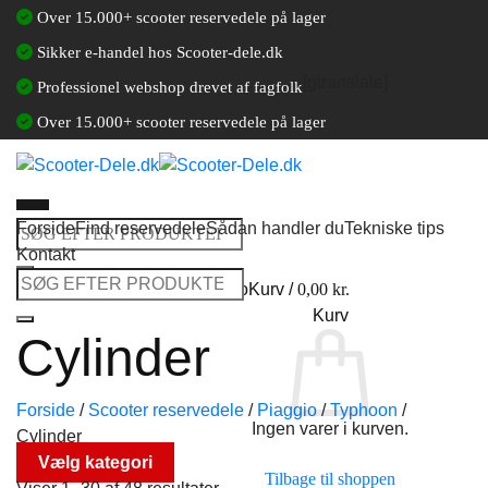
Fortsæt
Over 15.000+ scooter reservedele på lager
til
Sikker e-handel hos Scooter-dele.dk
indhold
[gtranslate]
Professionel webshop drevet af fagfolk
Over 15.000+ scooter reservedele på lager
Forside
Find reservedele
Sådan handler du
Tekniske tips
Søg
Kontakt
efter:
Søg
Log ind / Opret en kundekonto
Kurv /
0,00
kr.
efter:
Kurv
Cylinder
Forside
/
Scooter reservedele
/
Piaggio
/
Typhoon
/
Ingen varer i kurven.
Cylinder
Vælg kategori
Tilbage til shoppen