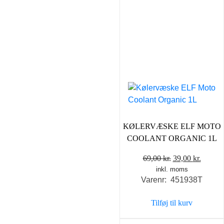
KØLERVÆSKE ELF MOTO
COOLANT ORGANIC 1L
Den
Den
69,00
kr.
39,00
kr.
inkl. moms
oprindelige
aktuel
Varenr: 451938T
pris
pris
var:
er:
Tilføj til kurv
69,00 kr..
39,00 k