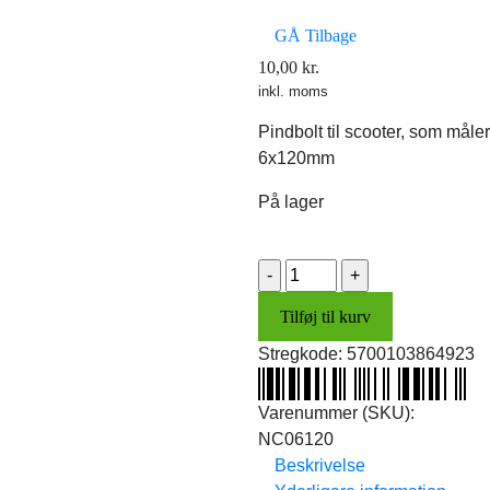
GÅ Tilbage
10,00
kr.
inkl. moms
Pindbolt til scooter, som måler
6x120mm
På lager
Pindbolt
6x120mm
Tilføj til kurv
antal
Stregkode:
5700103864923
Varenummer (SKU):
NC06120
Beskrivelse