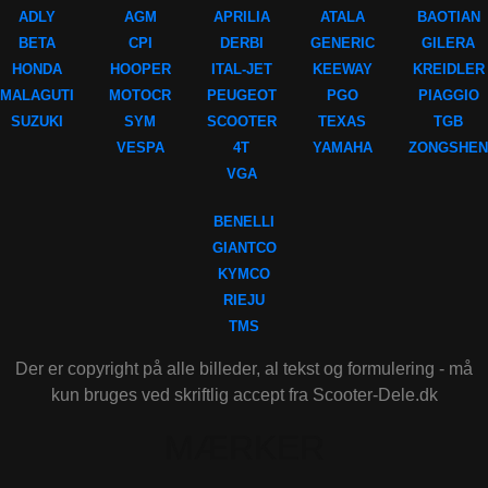
ADLY
AGM
APRILIA
ATALA
BAOTIAN
BETA
CPI
DERBI
GENERIC
GILERA
HONDA
HOOPER
ITAL-JET
KEEWAY
KREIDLER
MALAGUTI
MOTOCR
PEUGEOT
PGO
PIAGGIO
SUZUKI
SYM
SCOOTER
TEXAS
TGB
VESPA
4T
YAMAHA
ZONGSHEN
VGA
BENELLI
GIANTCO
KYMCO
RIEJU
TMS
Der er copyright på alle billeder, al tekst og formulering - må
kun bruges ved skriftlig accept fra Scooter-Dele.dk
MÆRKER