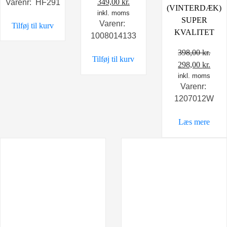
Den
Den
349,00
kr.
Varenr: HF291
(VINTERDÆK)
oprindelige
inkl. moms
aktuelle
SUPER
Varenr:
Tilføj til kurv
pris
pris
KVALITET
1008014133
var:
er:
495,00 kr..
349,00 kr..
398,00
kr.
Tilføj til kurv
Den
Den
298,00
kr.
oprindelige
inkl. moms
aktu
Varenr:
pris
pris
1207012W
var:
er:
398,00 kr..
298,0
Læs mere