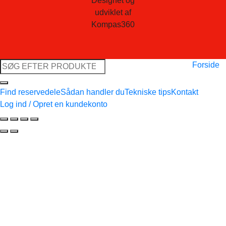
Designet og
udviklet af
Kompas360
Søg
Forside
efter:
Find reservedele
Sådan handler du
Tekniske tips
Kontakt
Log ind / Opret en kundekonto