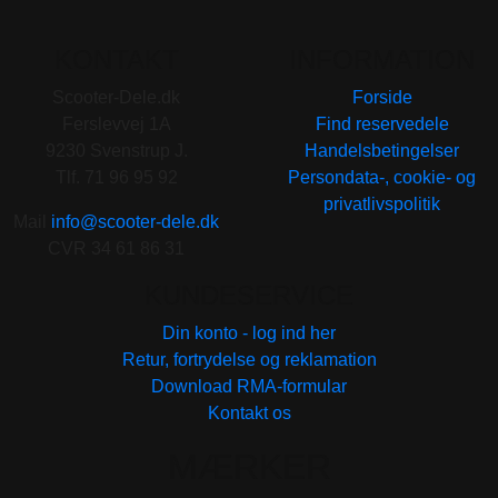
KONTAKT
INFORMATION
Scooter-Dele.dk
Forside
Ferslevvej 1A
Find reservedele
9230 Svenstrup J.
Handelsbetingelser
Tlf. 71 96 95 92
Persondata-, cookie- og
privatlivspolitik
Mail
info@scooter-dele.dk
CVR 34 61 86 31
KUNDESERVICE
Din konto - log ind her
Retur, fortrydelse og reklamation
Download RMA-formular
Kontakt os
MÆRKER