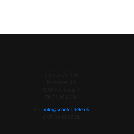
KONTAKT
Scooter-Dele.dk
Ferslevvej 1A
9230 Svenstrup J.
Tlf. 71 96 95 92
Mail
info@scooter-dele.dk
CVR 34 61 86 31