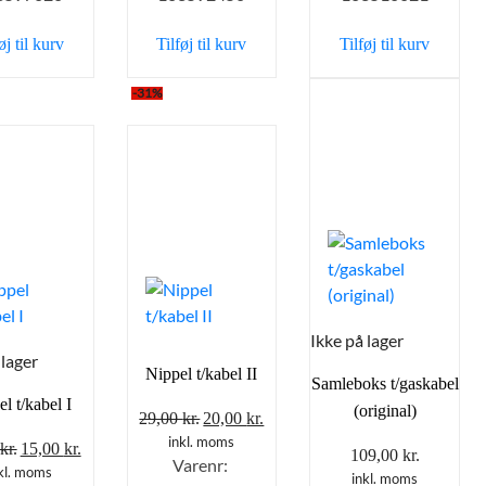
øj til kurv
Tilføj til kurv
Tilføj til kurv
-31%
Ikke på lager
 lager
Nippel t/kabel II
Samleboks t/gaskabel
l t/kabel I
(original)
Den
Den
29,00
kr.
20,00
kr.
oprindelige
aktuelle
inkl. moms
Den
Den
kr.
15,00
kr.
109,00
kr.
Varenr:
pris
pris
oprindelige
aktuelle
kl. moms
inkl. moms