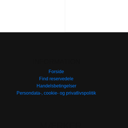
INFORMATION
Forside
Find reservedele
Handelsbetingelser
Persondata-, cookie- og privatlivspolitik
MÆRKER