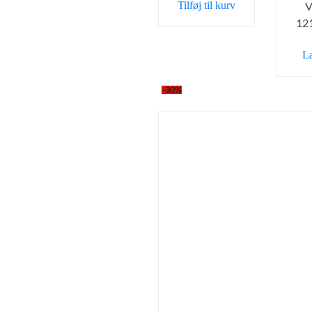
Tilføj til kurv
V
12
L
-30%