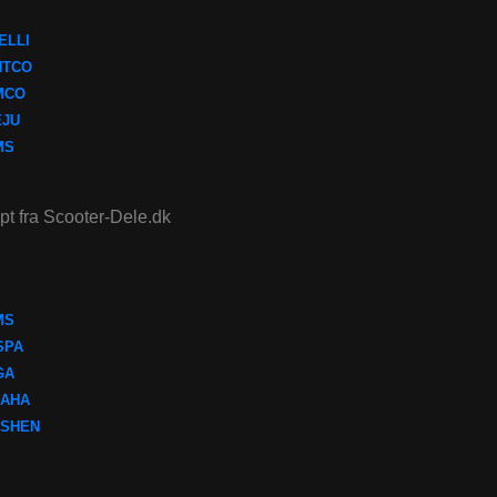
ELLI
NTCO
MCO
EJU
MS
ept fra Scooter-Dele.dk
MS
SPA
GA
AHA
SHEN