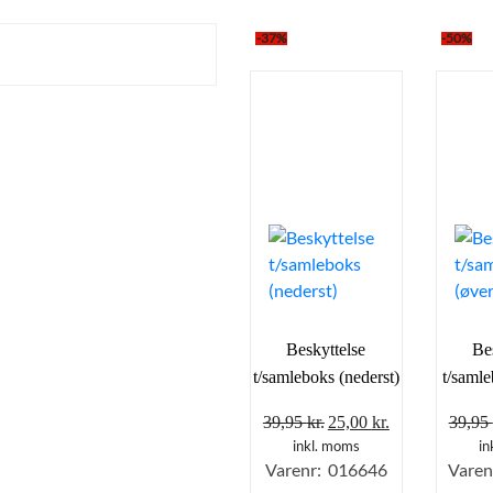
-37%
-50%
Beskyttelse
Be
t/samleboks (nederst)
t/samle
Den
Den
39,95
kr.
25,00
kr.
39,95
oprindelige
aktuelle
inkl. moms
in
Varenr: 016646
Varen
pris
pris