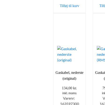
var:
er:
Tilføj til kurv
Tilf
39,95 kr..
25,00 kr..
Gaskabel, nederste
Gaskab
(original)
134,00
kr.
7
inkl. moms
in
Varenr:
V
163597300
16