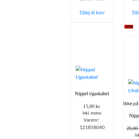
Tilføj til kurv
Tilf
-48%
Nippel t/gaskabel
Ikke på
15,00
kr.
inkl. moms
Nippe
Varenr:
121858040
29,00
in