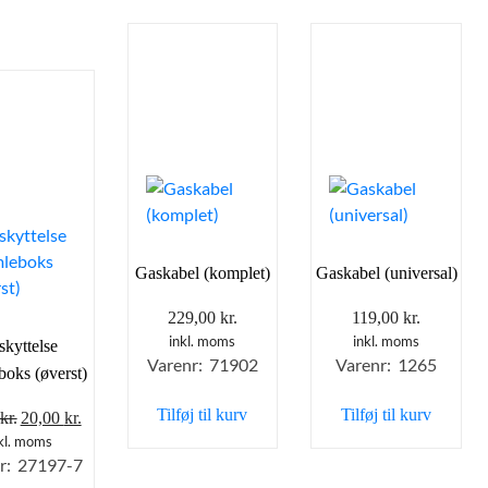
Gaskabel (komplet)
Gaskabel (universal)
229,00
kr.
119,00
kr.
inkl. moms
inkl. moms
skyttelse
Varenr: 71902
Varenr: 1265
boks (øverst)
Tilføj til kurv
Tilføj til kurv
Den
Den
kr.
20,00
kr.
oprindelige
aktuelle
kl. moms
r: 27197-7
pris
pris