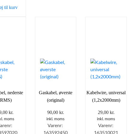
var:
er:
øj til kurv
39,95 kr..
20,00 kr..
el, nederste
Gaskabel, øverste
Kabelwire, universal
(RMS)
(original)
(1,2x2000mm)
9,00
kr.
90,00
kr.
29,00
kr.
kl. moms
inkl. moms
inkl. moms
arenr:
Varenr:
Varenr:
3597020
163592450
163510021