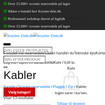
Fortsæt
Over 15.000+ scooter reservedele på lager
til
Sikker e-handel hos Scooter-dele.dk
indhold
[gtranslate]
Professionel webshop drevet af fagfolk
Over 15.000+ scooter reservedele på lager
Søg
Forside
Find reservedele
Sådan handler du
Tekniske tips
Konta
efter:
Søg
Log ind / Opret en kundekonto
Kurv /
0,00
kr.
efter:
Kurv
Kabler
Forside
/
Scooter reservedele
/
Piaggio
/
Zip
/
Kabler
Vælg kategori
Ingen varer i kurven.
Viser 13 resultater
Tilbage til shoppen