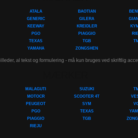
ATALA
BAOTIAN
BEN
GENERIC
GILERA
GIA
KEEWAY
KREIDLER
KY
PGO
PIAGGIO
RI
TEXAS
TGB
T
YAMAHA
ZONGSHEN
illeder, al tekst og formulering - må kun bruges ved skriftlig acc
MÆRKER
MALAGUTI
SUZUKI
T
MOTOCR
SCOOTER 4T
VE
PEUGEOT
SYM
V
PGO
TEXAS
YAM
PIAGGIO
TGB
ZONG
RIEJU