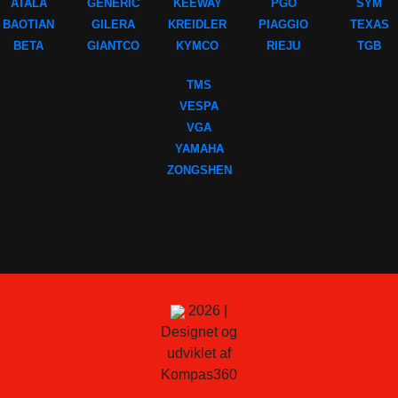
ATALA
GENERIC
KEEWAY
PGO
SYM
BAOTIAN
GILERA
KREIDLER
PIAGGIO
TEXAS
BETA
GIANTCO
KYMCO
RIEJU
TGB
TMS
VESPA
VGA
YAMAHA
ZONGSHEN
2026 |
Designet og
udviklet af
Kompas360