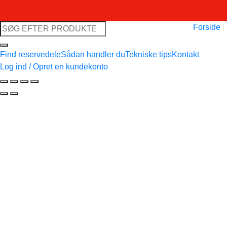
Søg
Forside
efter:
Find reservedele
Sådan handler du
Tekniske tips
Kontakt
Log ind / Opret en kundekonto