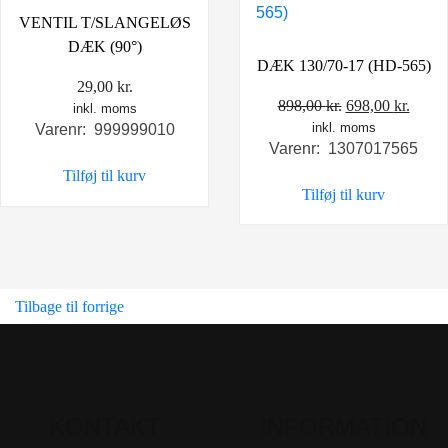
VENTIL T/SLANGELØS
DÆK (90°)
DÆK 130/70-17 (HD-565)
29,00
kr.
Den
Den
898,00
kr.
698,00
kr.
inkl. moms
inkl. moms
oprindelige
aktue
Varenr: 999999010
Varenr: 1307017565
pris
pris
Tilføj til kurv
var:
er:
Tilføj til kurv
898,00 kr..
698,0
Tilbage til forrige
KONTAKT
INFORMATION