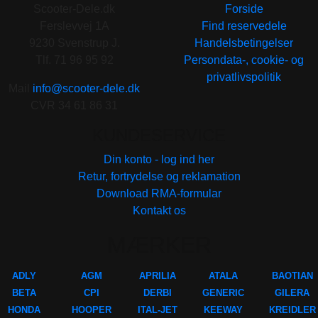
Scooter-Dele.dk
Forside
Ferslevvej 1A
Find reservedele
9230 Svenstrup J.
Handelsbetingelser
Tlf. 71 96 95 92
Persondata-, cookie- og
privatlivspolitik
Mail
info@scooter-dele.dk
CVR 34 61 86 31
KUNDESERVICE
Din konto - log ind her
Retur, fortrydelse og reklamation
Download RMA-formular
Kontakt os
MÆRKER
ADLY
AGM
APRILIA
ATALA
BAOTIAN
BETA
CPI
DERBI
GENERIC
GILERA
HONDA
HOOPER
ITAL-JET
KEEWAY
KREIDLER