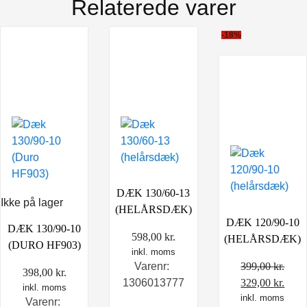
Relaterede varer
-18%
DÆK 130/60-13
Ikke på lager
(HELÅRSDÆK)
DÆK 120/90-10
DÆK 130/90-10
598,00
kr.
(HELÅRSDÆK)
(DURO HF903)
inkl. moms
399,00
kr.
Varenr:
398,00
kr.
Den
Den
329,00
kr.
1306013777
inkl. moms
oprindelige
inkl. moms
aktu
Varenr: