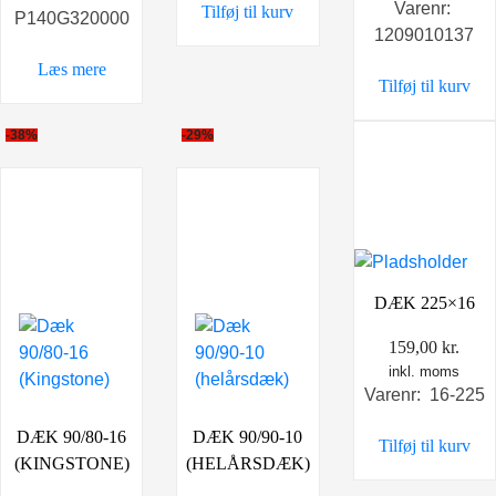
Varenr:
Tilføj til kurv
pris
pris
P140G320000
1209010137
var:
er:
399,00 kr..
329,0
Læs mere
Tilføj til kurv
-38%
-29%
DÆK 225×16
159,00
kr.
inkl. moms
Varenr: 16-225
DÆK 90/80-16
DÆK 90/90-10
Tilføj til kurv
(KINGSTONE)
(HELÅRSDÆK)