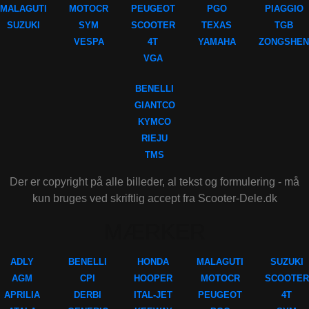
MALAGUTI
MOTOCR
PEUGEOT
PGO
PIAGGIO
SUZUKI
SYM
SCOOTER
TEXAS
TGB
VESPA
4T
YAMAHA
ZONGSHEN
VGA
BENELLI
GIANTCO
KYMCO
RIEJU
TMS
Der er copyright på alle billeder, al tekst og formulering - må
kun bruges ved skriftlig accept fra Scooter-Dele.dk
MÆRKER
ADLY
BENELLI
HONDA
MALAGUTI
SUZUKI
AGM
CPI
HOOPER
MOTOCR
SCOOTER
APRILIA
DERBI
ITAL-JET
PEUGEOT
4T