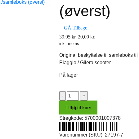
(øverst)
GÅ Tilbage
Den
Den
39,95
kr.
20,00
kr.
inkl. moms
oprindelige
aktuelle
pris
pris
Original beskyttelse til samleboks til
var:
er:
Piaggio / Gilera scooter
39,95 kr..
20,00 kr..
På lager
Beskyttelse
t/samleboks
Tilføj til kurv
(øverst)
antal
Stregkode:
5700001007378
Varenummer (SKU):
27197-7