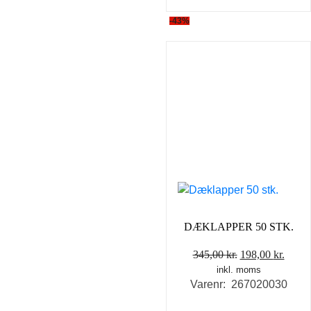
-43%
DÆKLAPPER 50 STK.
Den
Den
345,00
kr.
198,00
kr.
inkl. moms
oprindelige
aktue
Varenr: 267020030
pris
pris
var:
er: