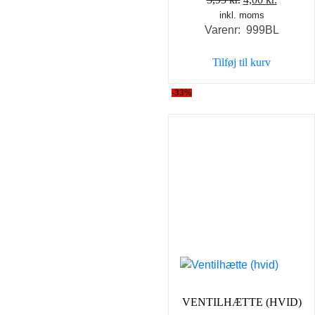
inkl. moms
oprindelige
aktuell
Varenr: 999BL
pris
pris
var:
er:
Tilføj til kurv
5,95 kr..
4,00 kr..
-33%
VENTILHÆTTE (HVID)