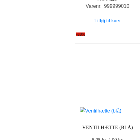
Varenr: 999999010
Tilføj til kurv
-33%
VENTILHÆTTE (BLÅ)
Den
Den
5,95
kr.
4,00
kr.