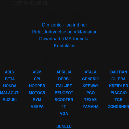
CVR 34 61 86 31
KUNDESERVICE
Din konto - log ind her
Retur, fortrydelse og reklamation
Download RMA-formular
Kontakt os
MÆRKER
ADLY
AGM
APRILIA
ATALA
BAOTIAN
BETA
CPI
DERBI
GENERIC
GILERA
HONDA
HOOPER
ITAL-JET
KEEWAY
KREIDLER
MALAGUTI
MOTOCR
PEUGEOT
PGO
PIAGGIO
SUZUKI
SYM
SCOOTER
TEXAS
TGB
VESPA
4T
YAMAHA
ZONGSHEN
VGA
BENELLI