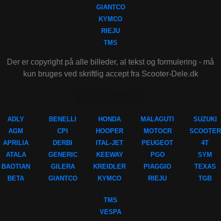
GIANTCO
KYMCO
RIEJU
TMS
Der er copyright på alle billeder, al tekst og formulering - må
kun bruges ved skriftlig accept fra Scooter-Dele.dk
MÆRKER
ADLY
BENELLI
HONDA
MALAGUTI
SUZUKI
AGM
CPI
HOOPER
MOTOCR
SCOOTER
APRILIA
DERBI
ITAL-JET
PEUGEOT
4T
ATALA
GENERIC
KEEWAY
PGO
SYM
BAOTIAN
GILERA
KREIDLER
PIAGGIO
TEXAS
BETA
GIANTCO
KYMCO
RIEJU
TGB
TMS
VESPA