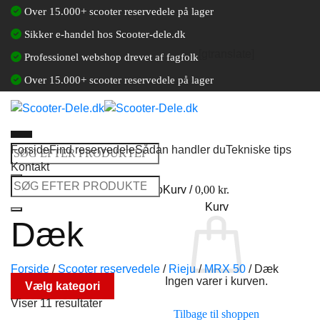
Fortsæt
Over 15.000+ scooter reservedele på lager
til
Sikker e-handel hos Scooter-dele.dk
indhold
[gtranslate]
Professionel webshop drevet af fagfolk
Over 15.000+ scooter reservedele på lager
Forside
Find reservedele
Sådan handler du
Tekniske tips
Søg
Kontakt
efter:
Søg
Log ind / Opret en kundekonto
Kurv /
0,00
kr.
efter:
Kurv
Dæk
Forside
/
Scooter reservedele
/
Rieju
/
MRX 50
/
Dæk
Ingen varer i kurven.
Vælg kategori
Viser 11 resultater
Tilbage til shoppen