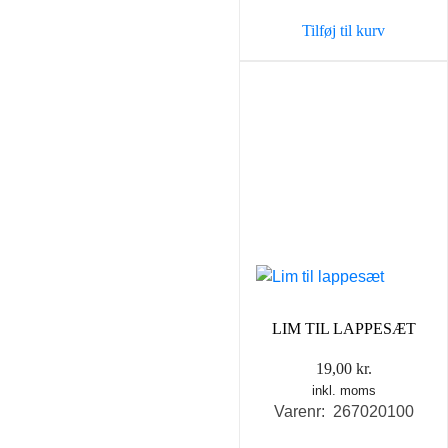
var:
er:
Tilføj til kurv
79,00 kr..
69,00 k
LIM TIL LAPPESÆT
19,00
kr.
inkl. moms
Varenr: 267020100