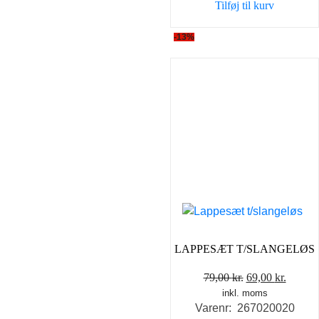
Tilføj til kurv
345,00 kr..
198,0
-13%
LAPPESÆT T/SLANGELØS
Den
Den
79,00
kr.
69,00
kr.
inkl. moms
oprindelige
aktuel
Varenr: 267020020
pris
pris