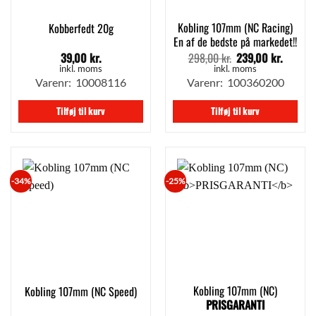
Kobling 107mm (NC Racing)
Kobberfedt 20g
En af de bedste på markedet!!
39,00
kr.
298,00
kr.
239,00
kr.
Den
Den
oprindelige
aktuell
inkl. moms
inkl. moms
pris
pris
Varenr: 10008116
Varenr: 100360200
var:
er:
298,00 kr..
239,00 
Tilføj til kurv
Tilføj til kurv
-34%
-25%
Kobling 107mm (NC)
Kobling 107mm (NC Speed)
PRISGARANTI