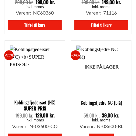
298,00
kr.
198,00
kr.
198,00
kr.
149,00
kr.
Den
Den
Den
Den
oprindelige
aktuelle
oprindelige
aktuell
inkl. moms
inkl. moms
pris
pris
pris
pris
Varenr: NC60360
Varenr: 71116
var:
er:
var:
er:
298,00 kr..
198,00 kr..
198,00 kr..
149,00 
Tilføj til kurv
Tilføj til kurv
-35%
-34%
IKKE PÅ LAGER
Koblingsfjedersæt (NC)
Koblingsfjedre NC (blå)
SUPER PRIS
199,00
kr.
129,00
kr.
59,00
kr.
39,00
kr.
Den
Den
Den
Den
oprindelige
aktuelle
oprindelige
aktuelle
inkl. moms
inkl. moms
pris
pris
pris
pris
Varenr: N-03600-CO
Varenr: N-03600-BL
var:
er:
var:
er:
199,00 kr..
129,00 kr..
59,00 kr..
39,00 kr.