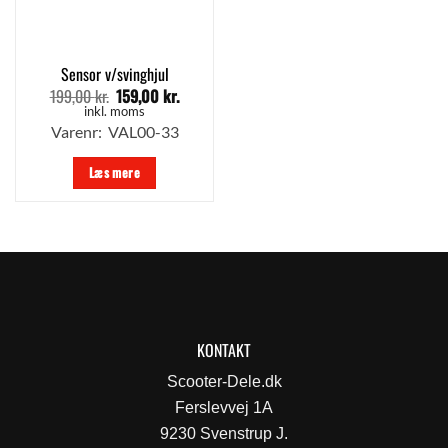
Sensor v/svinghjul
199,00
kr.
159,00
kr.
Den
Den
oprindelige
aktuelle
inkl. moms
pris
pris
Varenr: VAL00-33
var:
er:
199,00 kr..
159,00 kr..
Læs mere
KONTAKT
Scooter-Dele.dk
Ferslevvej 1A
9230 Svenstrup J.