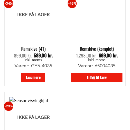
-34%
-46%
IKKE PÅ LAGER
Remskive (4T)
Remskive (komplet)
899,00
kr.
589,00
kr.
1.298,00
kr.
699,00
kr.
Den
Den
Den
Den
oprindelige
aktuelle
oprindelige
aktuel
inkl. moms
inkl. moms
pris
pris
pris
pris
Varenr: GY6-4035
Varenr: 65004035
var:
er:
var:
er:
899,00 kr..
589,00 kr..
1.298,00 kr..
699,00
Læs mere
Tilføj til kurv
-20%
IKKE PÅ LAGER