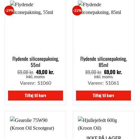
-29%
-22%
Flydende siliconepakning,
Flydende siliconepakning,
55ml
85ml
69,00
kr.
49,00
kr.
89,00
kr.
69,00
kr.
Den
Den
Den
Den
oprindelige
aktuelle
oprindelige
aktuelle
inkl. moms
inkl. moms
pris
pris
pris
pris
Varenr: S1060
Varenr: S1061
var:
er:
var:
er:
69,00 kr..
49,00 kr..
89,00 kr..
69,00 kr.
Tilføj til kurv
Tilføj til kurv
IKKE PÅ LAGER