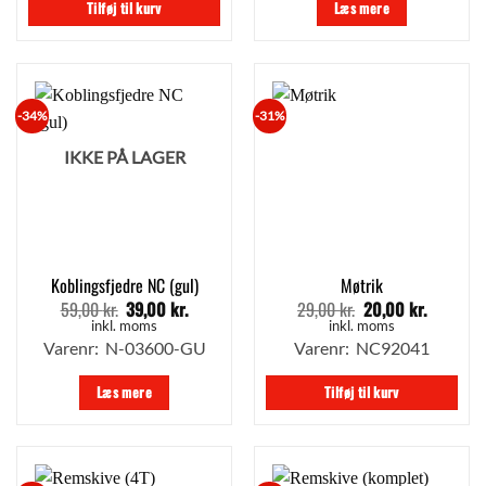
Tilføj til kurv
Læs mere
-34%
-31%
IKKE PÅ LAGER
Koblingsfjedre NC (gul)
Møtrik
59,00
kr.
39,00
kr.
29,00
kr.
20,00
kr.
Den
Den
Den
Den
oprindelige
aktuelle
oprindelige
aktuelle
inkl. moms
inkl. moms
pris
pris
pris
pris
Varenr: N-03600-GU
Varenr: NC92041
var:
er:
var:
er:
59,00 kr..
39,00 kr..
29,00 kr..
20,00 kr.
Læs mere
Tilføj til kurv