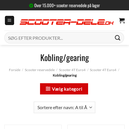
Fortsæt
Over 15.000+ scooter reservedele på lager
til
indhold
Søg
efter:
Kobling/gearing
Forside
/
Scooter reservedele
/
Scooter 4T Euro4
/
Scooter 4T Euro4
/
Kobling/gearing
Vælg kategori