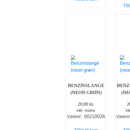
35,00 kr..
25,00 kr..
Tilf
BENZINSLANGE
BENZ
(NEON GRØN)
(NE
20,00
kr.
2
inkl. moms
in
Varenr: 00210026
Varen
Tilføj til kurv
Tilf