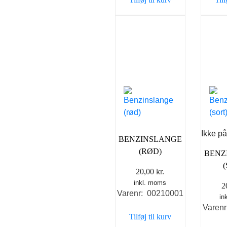
Ikke på
BENZINSLANGE
(RØD)
BENZ
20,00
kr.
inkl. moms
2
Varenr: 00210001
in
Varen
Tilføj til kurv