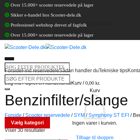
Fortsæt
Over 15.000+ scooter reservedele på lager
til
Sikker e-handel hos Scooter-dele.dk
indhold
[gtranslate]
Professionel webshop drevet af fagfolk
Over 15.000+ scooter reservedele på lager
Søg
Forside
Find reservedele
Sådan handler du
Tekniske tips
Konta
efter:
Søg
Log ind / Opret en kundekonto
Kurv /
0,00
kr.
efter:
Kurv
Benzinfilter/slange
Forside
/
Scooter reservedele
/
SYM
/
Symphony ST EFI
/
Ben
Vælg kategori
Ingen varer i kurven.
Viser 30 resultater
Tilbage til shoppen