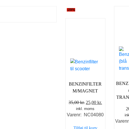
-29%
BENZ
BENZINFILTER
M/MAGNET
TRAN
Den
Den
35,00
kr.
25,00
kr.
2
inkl. moms
oprindelige
aktuelle
Varenr: NC04080
in
pris
pris
Varen
var:
er:
Tilføj til kurv