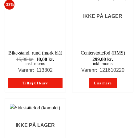
-33%
IKKE PÅ LAGER
Bike-stand, rund (mørk blå)
Centerstøttefod (RMS)
Den
Den
15,00
kr.
10,00
kr.
299,00
kr.
inkl. moms
oprindelige
aktuelle
inkl. moms
pris
pris
Varenr: 113302
Varenr: 121610220
var:
er:
15,00 kr..
10,00 kr..
Tilføj til kurv
Læs mere
IKKE PÅ LAGER