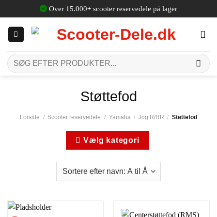
Fortsæt
Over 15.000+ scooter reservedele på lager
til
indhold
Søg
efter:
Støttefod
Forside
/
Scooter reservedele
/
Yamaha
/
Jog R/RR
/
Støttefod
Vælg kategori