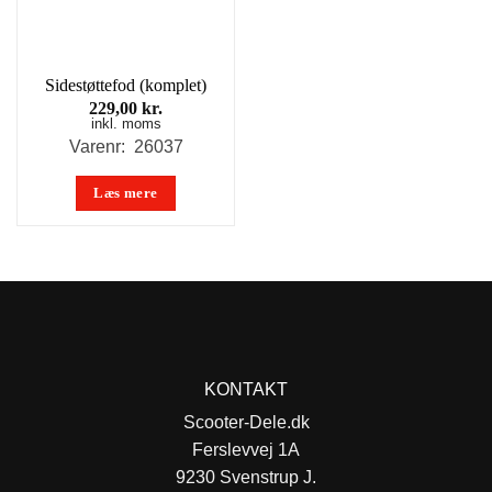
Sidestøttefod (komplet)
229,00
kr.
inkl. moms
Varenr: 26037
Læs mere
KONTAKT
Scooter-Dele.dk
Ferslevvej 1A
9230 Svenstrup J.