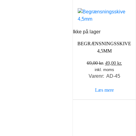
Ikke på lager
BEGRÆNSNINGSSKIVE
4,5MM
Den
Den
69,00
kr.
49,00
kr.
inkl. moms
oprindelige
aktuel
Varenr: AD-45
pris
pris
var:
er:
Læs mere
69,00 kr..
49,00 k