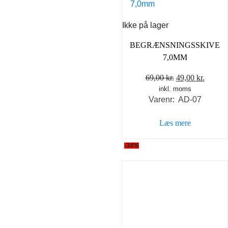
Ikke på lager
BEGRÆNSNINGSSKIVE
7,0MM
Den
Den
69,00
kr.
49,00
kr.
inkl. moms
oprindelige
aktuel
Varenr: AD-07
pris
pris
var:
er:
Læs mere
69,00 kr..
49,00 k
-34%