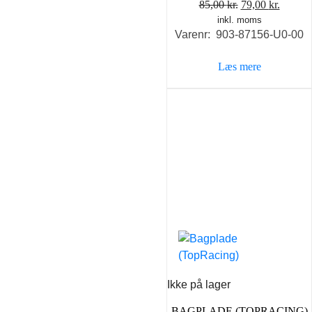
Den
Den
85,00
kr.
79,00
kr.
inkl. moms
oprindelige
aktuel
Varenr: 903-87156-U0-00
pris
pris
var:
er:
Læs mere
85,00 kr..
79,00 k
Ikke på lager
BAGPLADE (TOPRACING)