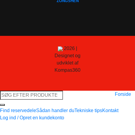
ZONGSHEN
2026 |
Designet og
udviklet af
Kompas360
Søg
Forside
efter:
Find reservedele
Sådan handler du
Tekniske tips
Kontakt
Log ind / Opret en kundekonto