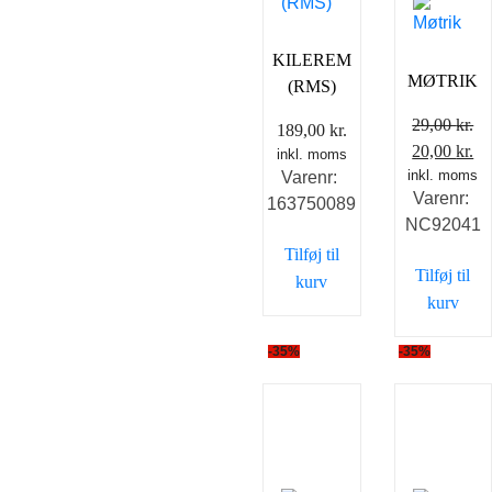
KILEREM
MØTRIK
(RMS)
29,00
kr.
189,00
kr.
Den
D
20,00
kr.
inkl. moms
inkl. moms
oprindelig
ak
Varenr:
Varenr:
pris
pr
163750089
NC92041
var:
er
Tilføj til
29,00 kr..
20
Tilføj til
kurv
kurv
-35%
-35%