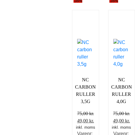
-35%
-35%
NC
NC
CARBON
CARBON
RULLER
RULLER
3,5G
4,0G
75,00
kr.
75,00
kr.
Den
Den
Den
D
49,00
kr.
49,00
kr.
inkl. moms
oprindelige
aktuelle
inkl. moms
oprindelig
ak
Varenr:
Varenr:
pris
pris
pris
pr