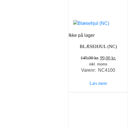
Ikke på lager
BLÆSEHJUL (NC)
Den
Den
149,00
kr.
99,00
kr.
inkl. moms
oprindelige
aktuel
Varenr: NC4100
pris
pris
var:
er:
Læs mere
149,00 kr..
99,00 