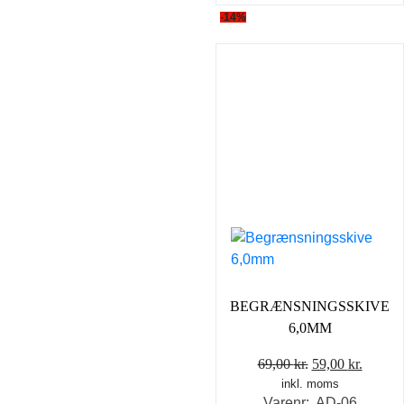
-14%
BEGRÆNSNINGSSKIVE
6,0MM
Den
Den
69,00
kr.
59,00
kr.
inkl. moms
oprindelige
aktuel
Varenr: AD-06