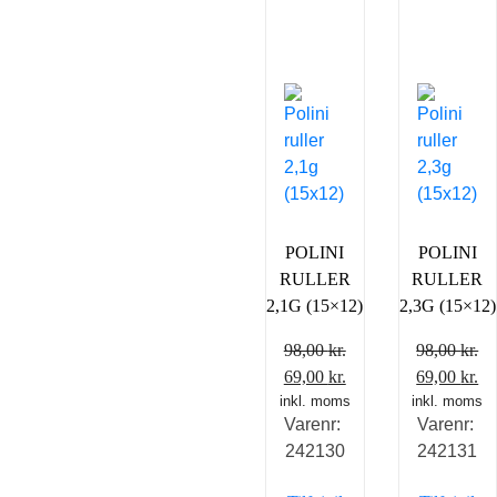
POLINI
POLINI
RULLER
RULLER
2,1G (15×12)
2,3G (15×12)
98,00
kr.
98,00
kr.
Den
Den
Den
D
69,00
kr.
69,00
kr.
inkl. moms
oprindelige
aktuelle
inkl. moms
oprindelig
ak
Varenr:
Varenr:
pris
pris
pris
pr
242130
242131
var:
er:
var:
er
98,00 kr..
69,00 kr..
98,00 kr..
69