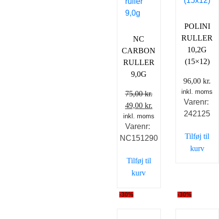
POLINI
RULLER
NC
10,2G
CARBON
(15×12)
RULLER
9,0G
96,00
kr.
inkl. moms
75,00
kr.
Varenr:
Den
Den
49,00
kr.
242125
inkl. moms
oprindelige
aktuelle
Varenr:
pris
pris
Tilføj til
NC151290
var:
er:
kurv
75,00 kr..
49,00 kr..
Tilføj til
kurv
-30%
-30%