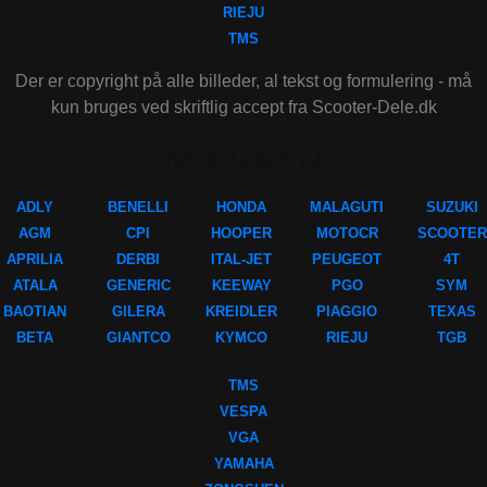
RIEJU
TMS
Der er copyright på alle billeder, al tekst og formulering - må
kun bruges ved skriftlig accept fra Scooter-Dele.dk
MÆRKER
ADLY
BENELLI
HONDA
MALAGUTI
SUZUKI
AGM
CPI
HOOPER
MOTOCR
SCOOTER
APRILIA
DERBI
ITAL-JET
PEUGEOT
4T
ATALA
GENERIC
KEEWAY
PGO
SYM
BAOTIAN
GILERA
KREIDLER
PIAGGIO
TEXAS
BETA
GIANTCO
KYMCO
RIEJU
TGB
TMS
VESPA
VGA
YAMAHA