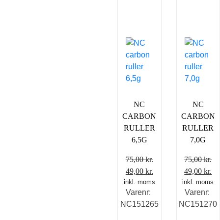
NC
NC
CARBON
CARBON
RULLER
RULLER
6,5G
7,0G
75,00
kr.
75,00
kr.
Den
Den
Den
D
49,00
kr.
49,00
kr.
inkl. moms
oprindelige
aktuelle
inkl. moms
oprindelig
ak
Varenr:
Varenr:
pris
pris
pris
pr
NC151265
NC151270
var:
er:
var:
er
75,00 kr..
49,00 kr..
75,00 kr..
49