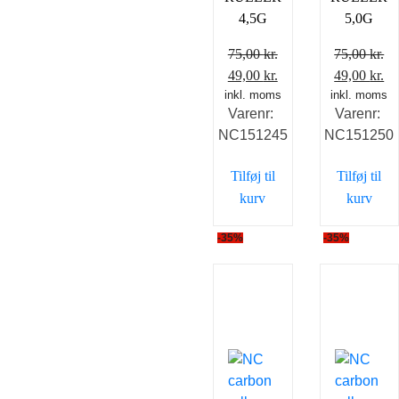
4,5G
5,0G
75,00
kr.
75,00
kr.
Den
Den
Den
D
49,00
kr.
49,00
kr.
inkl. moms
oprindelige
aktuelle
inkl. moms
oprindelig
ak
Varenr:
Varenr:
pris
pris
pris
pr
NC151245
NC151250
var:
er:
var:
er
75,00 kr..
49,00 kr..
75,00 kr..
49
Tilføj til
Tilføj til
kurv
kurv
-35%
-35%