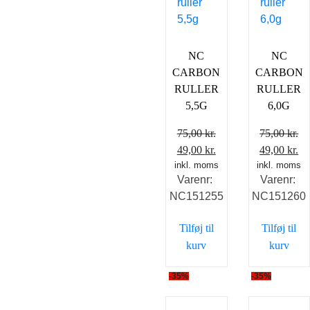
NC
NC
CARBON
CARBON
RULLER
RULLER
5,5G
6,0G
75,00
kr.
75,00
kr.
Den
Den
Den
D
49,00
kr.
49,00
kr.
inkl. moms
oprindelige
aktuelle
inkl. moms
oprindelig
ak
Varenr:
Varenr:
pris
pris
pris
pr
NC151255
NC151260
var:
er:
var:
er
75,00 kr..
49,00 kr..
75,00 kr..
49
Tilføj til
Tilføj til
kurv
kurv
-35%
-35%