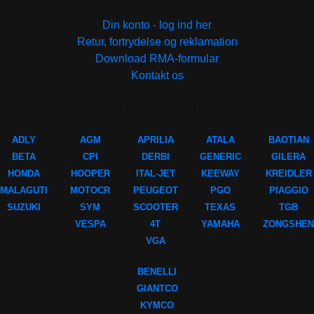
KUNDESERVICE
Din konto - log ind her
Retur, fortrydelse og reklamation
Download RMA-formular
Kontakt os
MÆRKER
ADLY
AGM
APRILIA
ATALA
BAOTIAN
BETA
CPI
DERBI
GENERIC
GILERA
HONDA
HOOPER
ITAL-JET
KEEWAY
KREIDLER
MALAGUTI
MOTOCR
PEUGEOT
PGO
PIAGGIO
SUZUKI
SYM
SCOOTER
TEXAS
TGB
VESPA
4T
YAMAHA
ZONGSHEN
VGA
BENELLI
GIANTCO
KYMCO