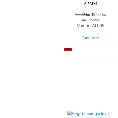
6,5MM
Den
Den
69,00
kr.
49,00
kr.
inkl. moms
oprindelige
aktuel
Varenr: AD-65
pris
pris
var:
er:
Læs mere
69,00 kr..
49,00 k
-29%