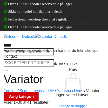
Fortsæt
Over 15.000+ scooter reservedele på lager
til
Sikker e-handel hos Scooter-dele.dk
indhold
[gtranslate]
Professionel webshop drevet af fagfolk
Over 15.000+ scooter reservedele på lager
Forside
Find reservedele
Sådan handler du
Tekniske tips
Søg
Kontakt
efter:
Søg
Log ind / Opret en kundekonto
Kurv /
0,00
kr.
efter:
Kurv
Variator
Forside
/
Scooter reservedele
/
Yamaha
/
Neos
/
Variator
Ingen varer i kurven.
Vælg kategori
Viser 1–30 af 41 resultater
Tilbage til shoppen