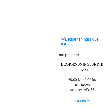
Ikke på lager
BEGRÆNSNINGSSKIVE
5,5MM
Den
Den
69,00
kr.
49,00
kr.
inkl. moms
oprindelige
aktuel
Varenr: AD-55
pris
pris
var:
er:
Læs mere
69,00 kr..
49,00 k