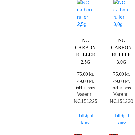
NC
NC
CARBON
CARBON
RULLER
RULLER
2,5G
3,0G
75,00
kr.
75,00
kr.
Den
Den
Den
D
49,00
kr.
49,00
kr.
inkl. moms
oprindelige
aktuelle
inkl. moms
oprindelig
ak
Varenr:
Varenr:
pris
pris
pris
pr
NC151225
NC151230
var:
er:
var:
er
75,00 kr..
49,00 kr..
75,00 kr..
49
Tilføj til
Tilføj til
kurv
kurv