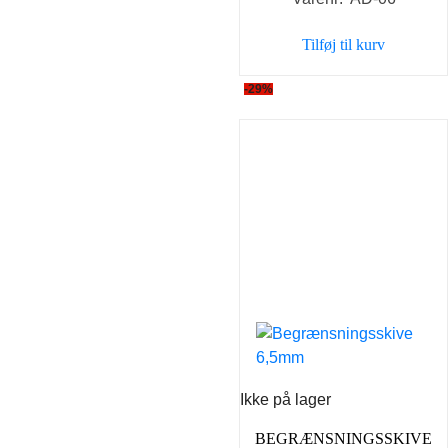
pris
pris
var:
er:
Tilføj til kurv
69,00 kr..
59,00 k
-29%
Ikke på lager
BEGRÆNSNINGSSKIVE