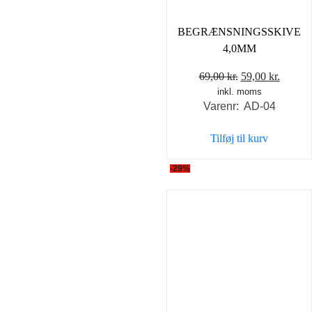
BEGRÆNSNINGSSKIVE
4,0MM
Den
Den
69,00
kr.
59,00
kr.
inkl. moms
oprindelige
aktuel
Varenr: AD-04
pris
pris
var:
er:
Tilføj til kurv
69,00 kr..
59,00 k
-29%