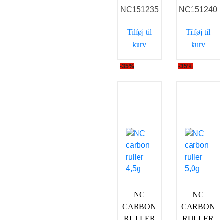
NC151235
NC151240
var:
er:
var:
er
75,00 kr..
49,00 kr..
75,00 kr..
49
Tilføj til
Tilføj til
kurv
kurv
-35%
-35%
NC
NC
CARBON
CARBON
RULLER
RULLER