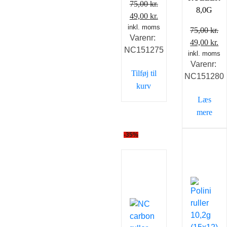
75,00
kr.
8,0G
Den
Den
49,00
kr.
inkl. moms
oprindelige
aktuelle
75,00
kr.
Varenr:
pris
pris
Den
D
49,00
kr.
NC151275
var:
er:
inkl. moms
oprindelig
ak
75,00 kr..
49,00 kr..
Varenr:
pris
pr
Tilføj til
NC151280
var:
er
kurv
75,00 kr..
49
Læs
mere
-35%