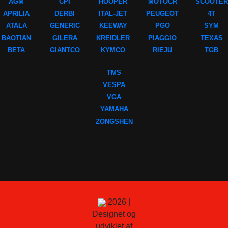
AGM
CPI
HOOPER
MOTOCR
SCOOTER
APRILIA
DERBI
ITAL-JET
PEUGEOT
4T
ATALA
GENERIC
KEEWAY
PGO
SYM
BAOTIAN
GILERA
KREIDLER
PIAGGIO
TEXAS
BETA
GIANTCO
KYMCO
RIEJU
TGB
TMS
VESPA
VGA
YAMAHA
ZONGSHEN
2026 |
Designet og
udviklet af