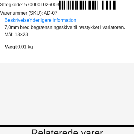
Stregkode:
5700001026003
Varenummer (SKU):
AD-07
Beskrivelse
Yderligere information
7,0mm bred begrænsningsskive til rørstykket i variatoren.
Mål: 18×23
Vægt
0,01 kg
Relaterede varer