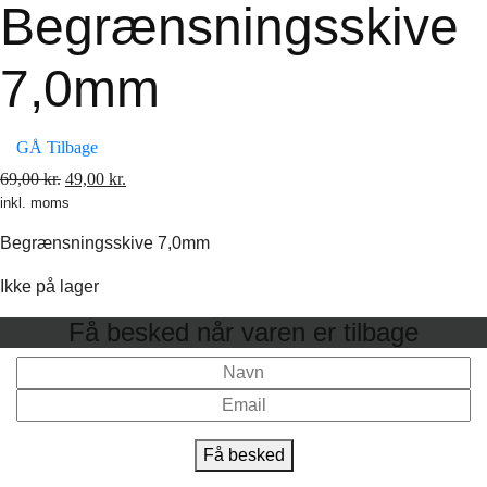
Begrænsningsskive
7,0mm
GÅ Tilbage
Den
Den
69,00
kr.
49,00
kr.
inkl. moms
oprindelige
aktuelle
pris
pris
Begrænsningsskive 7,0mm
var:
er:
69,00 kr..
49,00 kr..
Ikke på lager
Få besked når varen er tilbage
Få besked