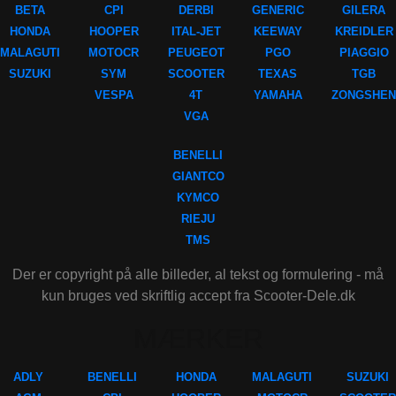
BETA
CPI
DERBI
GENERIC
GILERA
HONDA
HOOPER
ITAL-JET
KEEWAY
KREIDLER
MALAGUTI
MOTOCR
PEUGEOT
PGO
PIAGGIO
SUZUKI
SYM
SCOOTER
TEXAS
TGB
VESPA
4T
YAMAHA
ZONGSHEN
VGA
BENELLI
GIANTCO
KYMCO
RIEJU
TMS
Der er copyright på alle billeder, al tekst og formulering - må
kun bruges ved skriftlig accept fra Scooter-Dele.dk
MÆRKER
ADLY
BENELLI
HONDA
MALAGUTI
SUZUKI