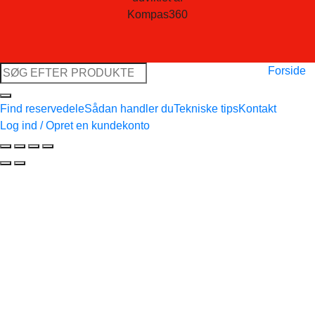
Kompas360
Søg
Forside
efter:
Find reservedele
Sådan handler du
Tekniske tips
Kontakt
Log ind / Opret en kundekonto