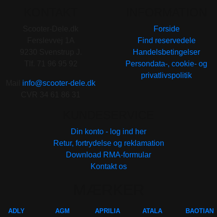
KONTAKT
INFORMATION
Scooter-Dele.dk
Forside
Ferslevvej 1A
Find reservedele
9230 Svenstrup J.
Handelsbetingelser
Tlf. 71 96 95 92
Persondata-, cookie- og
privatlivspolitik
Mail
info@scooter-dele.dk
CVR 34 61 86 31
KUNDESERVICE
Din konto - log ind her
Retur, fortrydelse og reklamation
Download RMA-formular
Kontakt os
MÆRKER
ADLY
AGM
APRILIA
ATALA
BAOTIAN