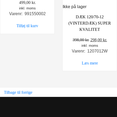
499,00
kr.
Ikke på lager
inkl. moms
Varenr: 991550002
DÆK 120/70-12
(VINTERDÆK) SUPER
Tilføj til kurv
KVALITET
Den
Den
398,00
kr.
298,00
kr.
inkl. moms
oprindelige
aktue
Varenr: 1207012W
pris
pris
var:
er:
Læs mere
398,00 kr..
298,0
Tilbage til forrige