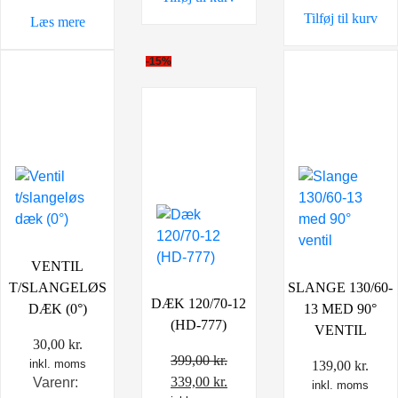
Tilføj til kurv
Læs mere
-15%
VENTIL
T/SLANGELØS
SLANGE 130/60-
DÆK 120/70-12
DÆK (0°)
13 MED 90°
(HD-777)
VENTIL
30,00
kr.
399,00
kr.
inkl. moms
139,00
kr.
Den
Den
339,00
kr.
Varenr:
inkl. moms