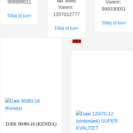
oprindelige
inkl. moms
aktuelle
999999011
Varenr:
Varenr:
pris
pris
999330001
1207012777
Tilføj til kurv
var:
er:
Tilføj til kurv
399,00 kr..
339,00 kr..
Tilføj til kurv
-25%
DÆK 90/80-16 (KENDA)