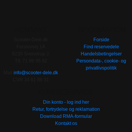
KONTAKT
INFORMATION
Scooter-Dele.dk
Forside
Ferslevvej 1A
Find reservedele
9230 Svenstrup J.
Handelsbetingelser
Tlf. 71 96 95 92
Persondata-, cookie- og
privatlivspolitik
Mail
info@scooter-dele.dk
CVR 34 61 86 31
KUNDESERVICE
Din konto - log ind her
Retur, fortrydelse og reklamation
Download RMA-formular
Kontakt os