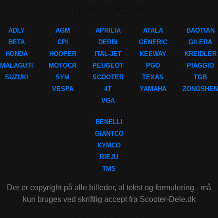
MÆRKER
ADLY
AGM
APRILIA
ATALA
BAOTIAN
BETA
CPI
DERBI
GENERIC
GILERA
HONDA
HOOPER
ITAL-JET
KEEWAY
KREIDLER
MALAGUTI
MOTOCR
PEUGEOT
PGO
PIAGGIO
SUZUKI
SYM
SCOOTER
TEXAS
TGB
VESPA
4T
YAMAHA
ZONGSHEN
VGA
BENELLI
GIANTCO
KYMCO
RIEJU
TMS
Der er copyright på alle billeder, al tekst og formulering - må
kun bruges ved skriftlig accept fra Scooter-Dele.dk