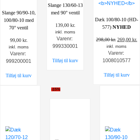
Slange 130/60-13
Slange 90/90-10,
med 90° ventil
Dæk 100/80-10 (HD-
100/80-10 med
139,00
kr.
577)
NYHED
70° ventil
inkl. moms
Varenr:
Den
D
298,00
kr.
269,00
kr.
99,00
kr.
999330001
inkl. moms
oprindelig
a
inkl. moms
Varenr:
Varenr:
pris
p
Tilføj til kurv
1008010577
999200001
var:
e
298,00 kr..
2
Tilføj til kurv
Tilføj til kurv
-15%