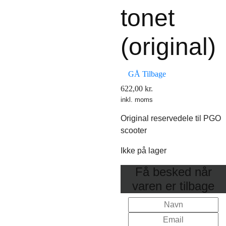
tonet
(original)
GÅ Tilbage
622,00
kr.
inkl. moms
Original reservedele til PGO
scooter
Ikke på lager
Få besked når
varen er tilbage