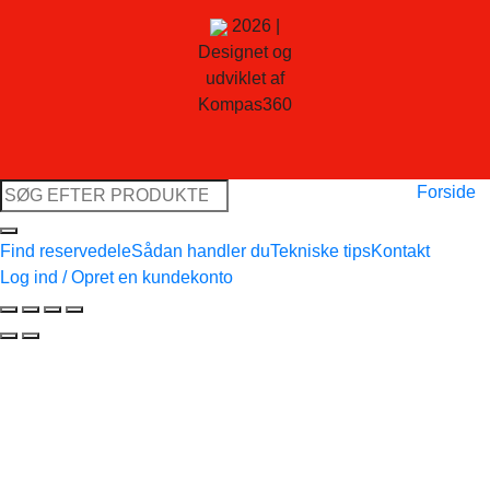
2026 |
Designet og
udviklet af
Kompas360
Søg
Forside
efter:
Find reservedele
Sådan handler du
Tekniske tips
Kontakt
Log ind / Opret en kundekonto