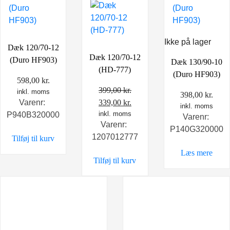
Ikke på lager
Dæk 120/70-12
Dæk 120/70-12
(Duro HF903)
Dæk 130/90-10
(HD-777)
(Duro HF903)
598,00
kr.
399,00
kr.
inkl. moms
398,00
kr.
Den
Den
339,00
kr.
Varenr:
inkl. moms
oprindelige
inkl. moms
aktuelle
P940B320000
Varenr:
Varenr:
pris
pris
P140G320000
1207012777
Tilføj til kurv
var:
er:
399,00 kr..
339,00 kr..
Læs mere
Tilføj til kurv