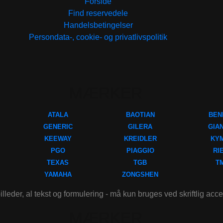
Forside
Find reservedele
Handelsbetingelser
Persondata-, cookie- og privatlivspolitik
MÆRKER
ATALA
BAOTIAN
BEN
GENERIC
GILERA
GIA
KEEWAY
KREIDLER
KY
PGO
PIAGGIO
RI
TEXAS
TGB
T
YAMAHA
ZONGSHEN
illeder, al tekst og formulering - må kun bruges ved skriftlig acc
MÆRKER