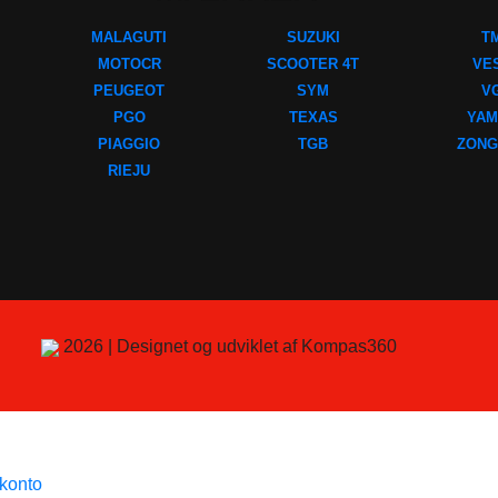
MALAGUTI
SUZUKI
T
MOTOCR
SCOOTER 4T
VE
PEUGEOT
SYM
V
PGO
TEXAS
YAM
PIAGGIO
TGB
ZONG
RIEJU
2026 | Designet og udviklet af Kompas360
ekonto