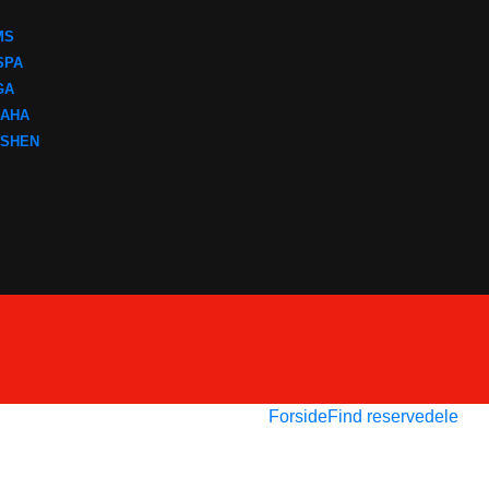
MS
SPA
GA
AHA
SHEN
Forside
Find reservedele