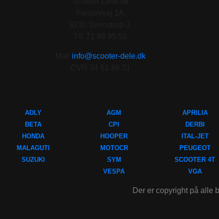
Scooter-Dele.dk
Ferslevvej 1A
9230 Svenstrup J.
Tlf. 71 96 95 92
Mail
info@scooter-dele.dk
CVR 34 61 86 31
ADLY
AGM
APRILIA
BETA
CPI
DERBI
HONDA
HOOPER
ITAL-JET
MALAGUTI
MOTOCR
PEUGEOT
SUZUKI
SYM
SCOOTER 4T
VESPA
VGA
Der er copyright på alle b