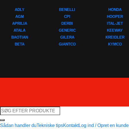
ADLY
BENELLI
HONDA
AGM
CPI
HOOPER
APRILIA
DERBI
ITAL-JET
ATALA
GENERIC
KEEWAY
BAOTIAN
GILERA
KREIDLER
BETA
GIANTCO
KYMCO
Søg
efter:
Sådan handler du
Tekniske tips
Kontakt
Log ind / Opret en kund