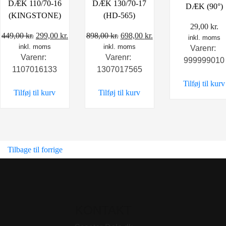
DÆK 110/70-16
DÆK 130/70-17
DÆK (90°)
(KINGSTONE)
(HD-565)
29,00
kr.
Den
Den
Den
Den
449,00
kr.
299,00
kr.
898,00
kr.
698,00
kr.
inkl. moms
inkl. moms
oprindelige
aktuelle
inkl. moms
oprindelige
aktuelle
Varenr:
Varenr:
Varenr:
pris
pris
pris
pris
999999010
1107016133
1307017565
var:
er:
var:
er:
Tilføj til kurv
449,00 kr..
299,00 kr..
898,00 kr..
698,00 kr..
Tilføj til kurv
Tilføj til kurv
Tilbage til forrige
KONTAKT