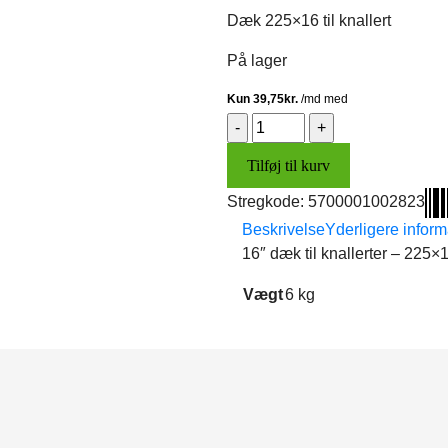
Dæk 225×16 til knallert
På lager
Dæk
225x16
Tilføj til kurv
antal
Stregkode:
5700001002823
Beskrivelse
Yderligere inform
16″ dæk til knallerter – 225×1
Vægt
6 kg