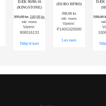
DÆK 90/80-16
DÆK 1
(DURO HF903)
(KINGSTONE)
(H
398,00
kr.
Den
Den
399,00
kr.
249,00
kr.
598,00
k
inkl. moms
inkl. moms
oprindelige
aktuelle
ink
Varenr:
Varenr:
V
pris
pris
P140G320000
908016133
100
var:
er:
399,00 kr..
249,00 kr..
Læs mere
Tilføj til kurv
Tilfø
INFORMATION