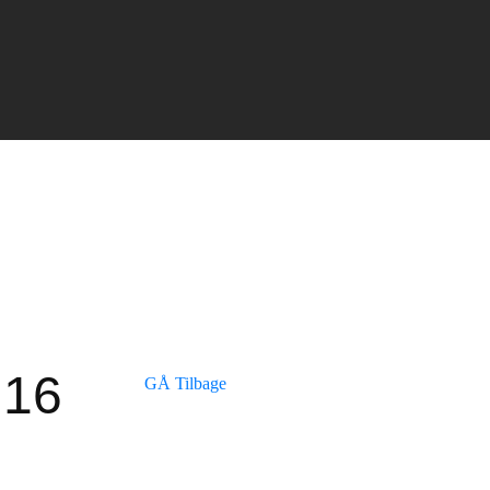
×16
GÅ Tilbage