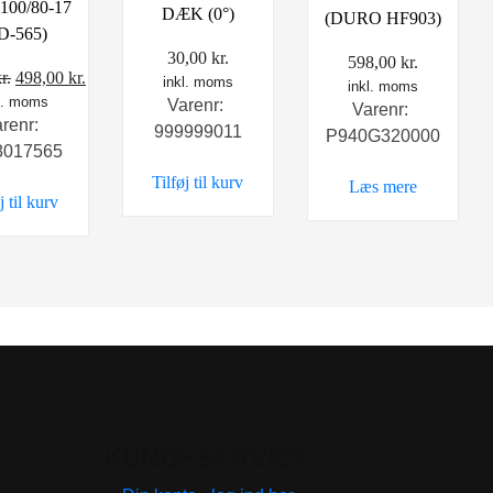
00/80-17
DÆK (0°)
(DURO HF903)
D-565)
30,00
kr.
598,00
kr.
Den
Den
r.
498,00
kr.
inkl. moms
inkl. moms
l. moms
oprindelige
aktuelle
Varenr:
Varenr:
arenr:
pris
pris
999999011
P940G320000
8017565
var:
er:
Tilføj til kurv
598,00 kr..
498,00 kr..
Læs mere
j til kurv
KUNDESERVICE