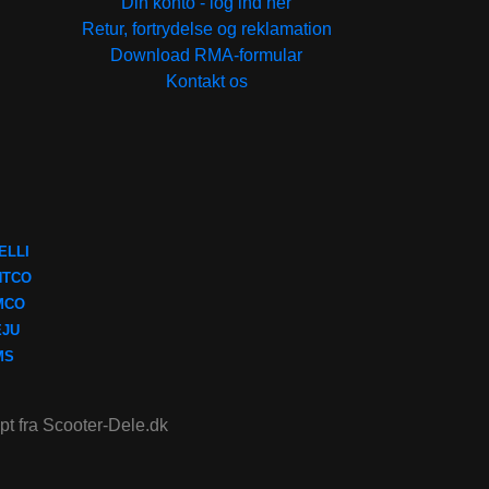
Din konto - log ind her
Retur, fortrydelse og reklamation
Download RMA-formular
Kontakt os
ELLI
NTCO
MCO
EJU
MS
ept fra Scooter-Dele.dk