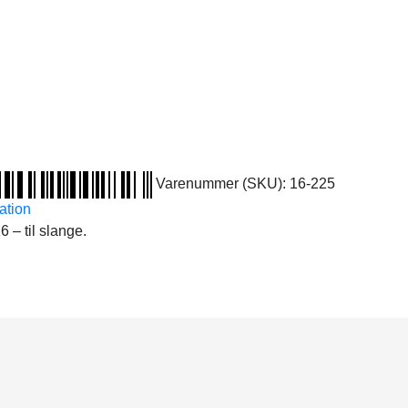
Varenummer (SKU):
16-225
ation
6 – til slange.