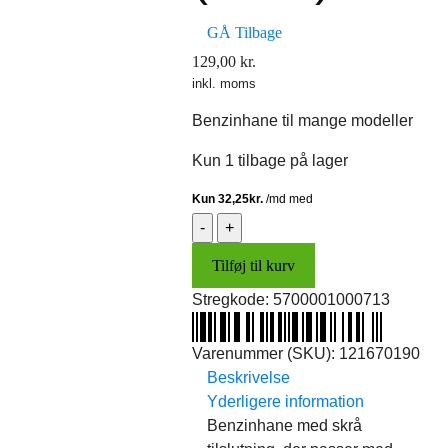
GÅ Tilbage
129,00
kr.
inkl. moms
Benzinhane til mange modeller
Kun 1 tilbage på lager
Benzinhane
(RMS)
Tilføj til kurv
antal
Stregkode:
5700001000713
Varenummer (SKU):
121670190
Beskrivelse
Yderligere information
Benzinhane med skrå