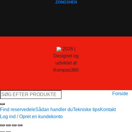
ZONGSHEN
2026 |
Designet og
udviklet af
Kompas360
Søg
Forside
efter:
Find reservedele
Sådan handler du
Tekniske tips
Kontakt
Log ind / Opret en kundekonto