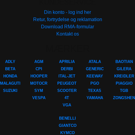
KUNDESERVICE
Din konto - log ind her
Retur, fortrydelse og reklamation
Download RMA-formular
Kontakt os
MÆRKER
ADLY
AGM
APRILIA
ATALA
BAOTIAN
BETA
CPI
DERBI
GENERIC
GILERA
HONDA
HOOPER
ITAL-JET
KEEWAY
KREIDLER
MALAGUTI
MOTOCR
PEUGEOT
PGO
PIAGGIO
SUZUKI
SYM
SCOOTER
TEXAS
TGB
VESPA
4T
YAMAHA
ZONGSHEN
VGA
BENELLI
GIANTCO
KYMCO