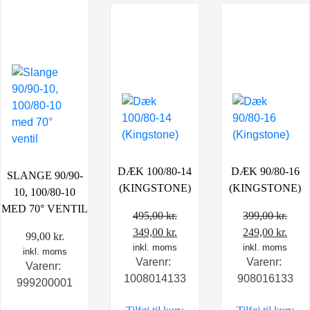
DÆK 100/80-14
DÆK 90/80-16
SLANGE 90/90-
(KINGSTONE)
(KINGSTONE)
10, 100/80-10
MED 70° VENTIL
495,00
kr.
399,00
kr.
Den
Den
Den
Den
349,00
kr.
249,00
kr.
99,00
kr.
oprindelige
inkl. moms
aktuelle
oprindelige
inkl. moms
aktu
inkl. moms
Varenr:
Varenr:
pris
pris
pris
pris
Varenr:
1008014133
908016133
var:
er:
var:
er:
999200001
495,00 kr..
349,00 kr..
399,00 kr..
249,0