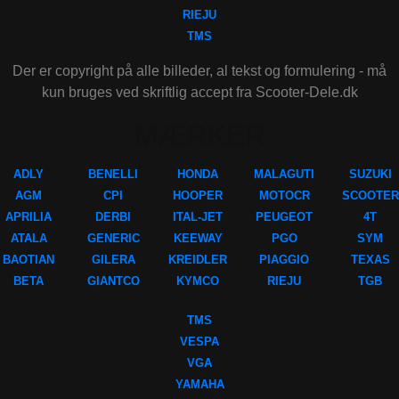
RIEJU
TMS
Der er copyright på alle billeder, al tekst og formulering - må
kun bruges ved skriftlig accept fra Scooter-Dele.dk
MÆRKER
ADLY
BENELLI
HONDA
MALAGUTI
SUZUKI
AGM
CPI
HOOPER
MOTOCR
SCOOTER
APRILIA
DERBI
ITAL-JET
PEUGEOT
4T
ATALA
GENERIC
KEEWAY
PGO
SYM
BAOTIAN
GILERA
KREIDLER
PIAGGIO
TEXAS
BETA
GIANTCO
KYMCO
RIEJU
TGB
TMS
VESPA
VGA
YAMAHA