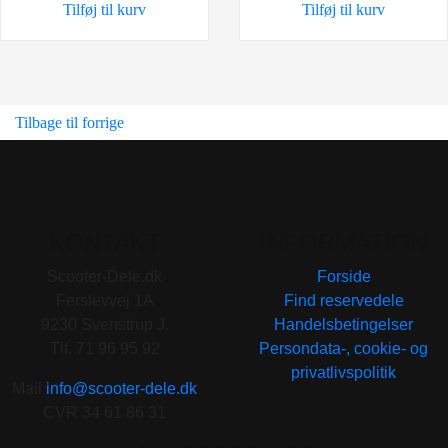
Tilføj til kurv
Tilføj til kurv
Tilbage til forrige
KONTAKT
INFORMATION
Scooter-Dele.dk
Forside
Ferslevvej 1A
Find reservedele
9230 Svenstrup J.
Handelsbetingelser
Tlf. 71 96 95 92
Persondata-, cookie- og
privatlivspolitik
Mail
info@scooter-dele.dk
CVR 34 61 86 31