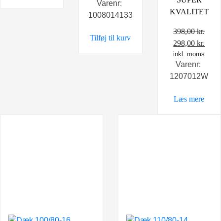
Varenr:
pris
pris
KVALITET
1008014133
var:
er:
495,00 kr..
349,00 kr..
398,00
kr.
Tilføj til kurv
Den
Den
298,00
kr.
oprindelige
inkl. moms
aktu
Varenr:
pris
pris
1207012W
var:
er:
398,00 kr..
298,0
Læs mere