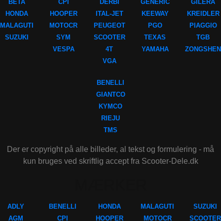
BETA
CPI
DERBI
GENERIC
GILERA
HONDA
HOOPER
ITAL-JET
KEEWAY
KREIDLER
MALAGUTI
MOTOCR
PEUGEOT
PGO
PIAGGIO
SUZUKI
SYM
SCOOTER
TEXAS
TGB
VESPA
4T
YAMAHA
ZONGSHEN
VGA
BENELLI
GIANTCO
KYMCO
RIEJU
TMS
Der er copyright på alle billeder, al tekst og formulering - må
kun bruges ved skriftlig accept fra Scooter-Dele.dk
MÆRKER
ADLY
BENELLI
HONDA
MALAGUTI
SUZUKI
AGM
CPI
HOOPER
MOTOCR
SCOOTER