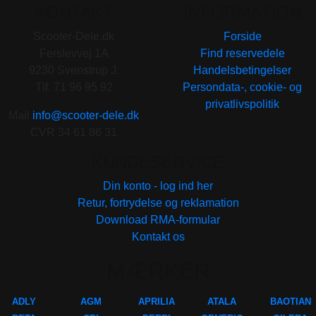
KONTAKT
INFORMATION
Scooter-Dele.dk
Forside
Ferslevvej 1A
Find reservedele
9230 Svenstrup J.
Handelsbetingelser
Tlf. 71 96 95 92
Persondata-, cookie- og
privatlivspolitik
Mail
info@scooter-dele.dk
CVR 34 61 86 31
KUNDESERVICE
Din konto - log ind her
Retur, fortrydelse og reklamation
Download RMA-formular
Kontakt os
MÆRKER
ADLY
AGM
APRILIA
ATALA
BAOTIAN