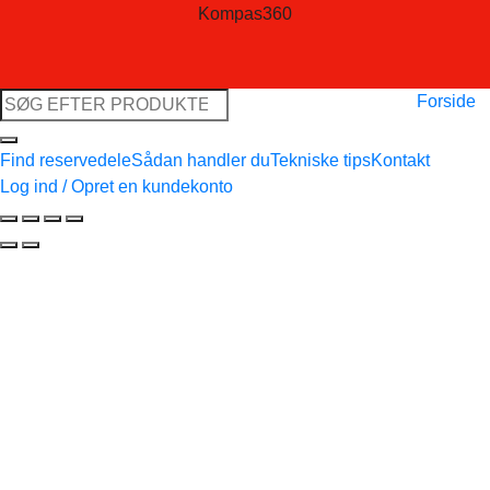
Kompas360
Søg
Forside
efter:
Find reservedele
Sådan handler du
Tekniske tips
Kontakt
Log ind / Opret en kundekonto