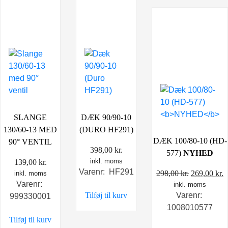
SLANGE
DÆK 90/90-10
130/60-13 MED
(DURO HF291)
DÆK 100/80-10 (HD-
90° VENTIL
398,00
kr.
577)
NYHED
inkl. moms
139,00
kr.
Varenr: HF291
Den
D
298,00
kr.
269,00
kr.
inkl. moms
Varenr:
inkl. moms
oprindelig
a
Tilføj til kurv
Varenr:
999330001
pris
p
1008010577
var:
e
Tilføj til kurv
298,00 kr..
2