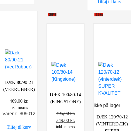
Tilføj til kurv
-29%
-25%
DÆK 80/90-21
(VEERUBBER)
DÆK 100/80-14
469,00
kr.
(KINGSTONE)
Ikke på lager
inkl. moms
495,00
kr.
Varenr: 809012
DÆK 120/70-12
Den
Den
349,00
kr.
(VINTERDÆK)
Tilføj til kurv
oprindelige
inkl. moms
aktuelle
SUPER