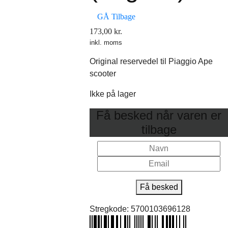
GÅ Tilbage
173,00
kr.
inkl. moms
Original reservedel til Piaggio Ape
scooter
Ikke på lager
Få besked når varen er
tilbage
Få besked
Stregkode:
5700103696128