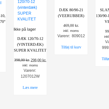
DÆK 80/90-21
SLAN
10,
(VEERUBBER)
130/90
70°
V
469,00
kr.
Ikke på lager
inkl. moms
99
Varenr: 809012
ink
DÆK 120/70-12
V
(VINTERDÆK)
Tilføj til kurv
999
SUPER KVALITET
Tilfø
Den
Den
398,00
kr.
298,00
kr.
inkl. moms
oprindelige
aktuelle
Varenr:
pris
pris
1207012W
var:
er:
398,00 kr..
298,00 kr..
Læs mere