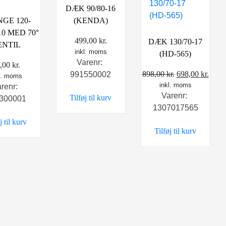
DÆK 90/80-16
GE 120-
(KENDA)
-10 MED 70°
499,00
kr.
DÆK 130/70-17
ENTIL
inkl. moms
(HD-565)
Varenr:
,00
kr.
Den
Den
898,00
kr.
698,00
kr.
991550002
l. moms
inkl. moms
oprindelige
aktue
arenr:
Varenr:
Tilføj til kurv
pris
pris
300001
1307017565
var:
er:
j til kurv
898,00 kr..
698,0
Tilføj til kurv