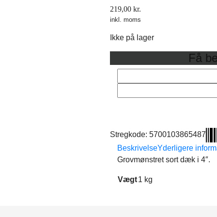
219,00
kr.
inkl. moms
Ikke på lager
Få be
Stregkode:
5700103865487
Beskrivelse
Yderligere inform
Grovmønstret sort dæk i 4″.
Vægt
1 kg