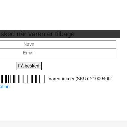
sked når varen er tilbage
Få besked
Varenummer (SKU):
210004001
ation