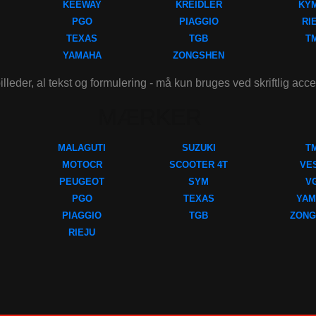
KEEWAY
KREIDLER
KY
PGO
PIAGGIO
RI
TEXAS
TGB
T
YAMAHA
ZONGSHEN
illeder, al tekst og formulering - må kun bruges ved skriftlig acc
MÆRKER
MALAGUTI
SUZUKI
T
MOTOCR
SCOOTER 4T
VE
PEUGEOT
SYM
V
PGO
TEXAS
YAM
PIAGGIO
TGB
ZONG
RIEJU