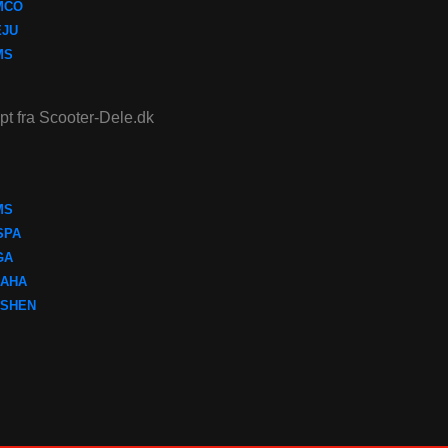
MCO
EJU
MS
ept fra Scooter-Dele.dk
MS
SPA
GA
AHA
SHEN