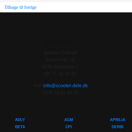
Tilbage til forrige
KONTAKT
Scooter-Dele.dk
Ferslevvej 1A
9230 Svenstrup J.
Tlf. 71 96 95 92
Mail
info@scooter-dele.dk
CVR 34 61 86 31
ADLY
AGM
APRILIA
BETA
CPI
DERBI