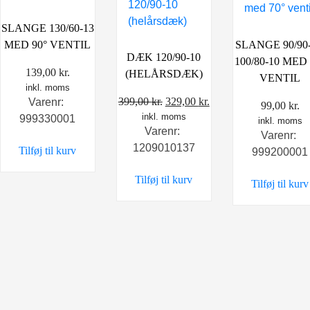
SLANGE 130/60-13
MED 90° VENTIL
SLANGE 90/90-
DÆK 120/90-10
100/80-10 MED 
139,00
kr.
(HELÅRSDÆK)
VENTIL
inkl. moms
Den
Den
399,00
kr.
329,00
kr.
Varenr:
99,00
kr.
inkl. moms
oprindelige
aktuelle
999330001
inkl. moms
Varenr:
pris
pris
Varenr:
1209010137
Tilføj til kurv
var:
er:
999200001
399,00 kr..
329,00 kr..
Tilføj til kurv
Tilføj til kurv