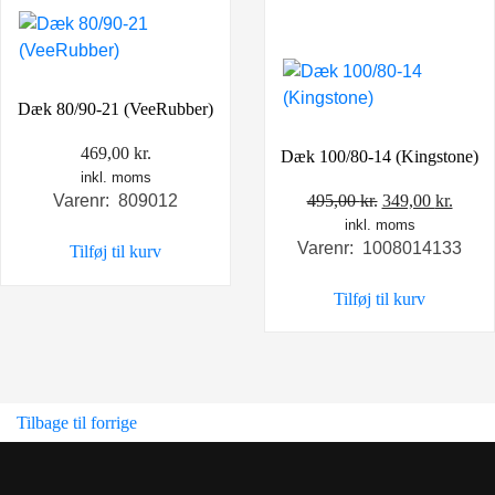
Dæk 80/90-21 (VeeRubber)
469,00
kr.
Dæk 100/80-14 (Kingstone)
inkl. moms
Den
Den
495,00
kr.
349,00
kr.
Varenr: 809012
inkl. moms
oprindelige
aktue
Varenr: 1008014133
Tilføj til kurv
pris
pris
var:
er:
Tilføj til kurv
495,00 kr..
349,0
Tilbage til forrige