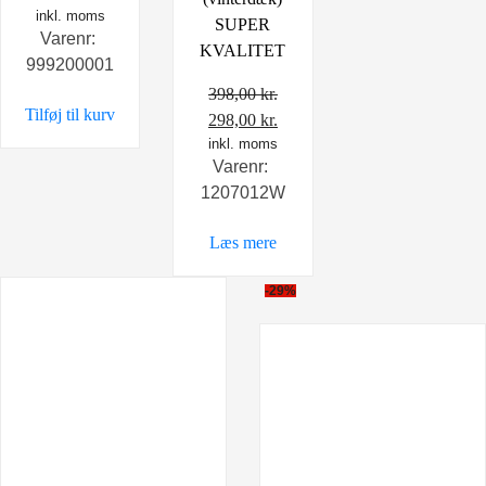
inkl. moms
SUPER
Varenr:
KVALITET
999200001
398,00
kr.
Tilføj til kurv
Den
Den
298,00
kr.
oprindelige
inkl. moms
aktuelle
Varenr:
pris
pris
1207012W
var:
er:
398,00 kr..
298,00 kr..
Læs mere
-29%