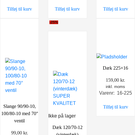
399,00 kr..
349,00 kr..
449,00 kr..
299,00 kr..
598,00 kr..
498,0
Tilføj til kurv
Tilføj til kurv
Tilføj til kurv
-25%
Dæk 225×16
159,00
kr.
inkl. moms
Varenr: 16-225
Slange 90/90-10,
Tilføj til kurv
100/80-10 med 70°
Ikke på lager
ventil
Dæk 120/70-12
99,00
kr.
(vinterdæk)