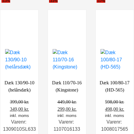
-13%
-33%
-17%
Dæk 130/90-10
Dæk 110/70-16
Dæk 100/80-17
(helårsdæk)
(Kingstone)
(HD-565)
399,00
kr.
449,00
kr.
598,00
kr.
Den
Den
Den
Den
Den
Den
349,00
kr.
299,00
kr.
498,00
kr.
oprindelige
inkl. moms
aktuelle
oprindelige
inkl. moms
aktuelle
oprindelige
inkl. moms
aktu
Varenr:
Varenr:
Varenr:
pris
pris
pris
pris
pris
pris
1309010SL633
1107016133
1008017565
var:
er:
var:
er:
var:
er: