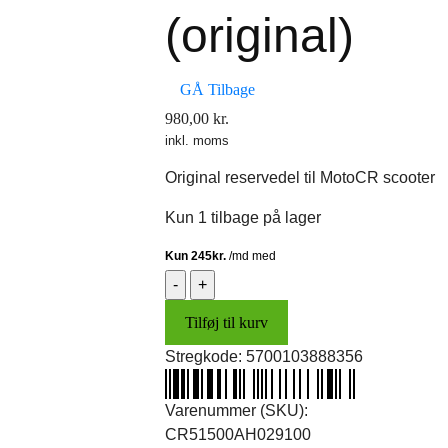
(original)
GÅ Tilbage
980,00
kr.
inkl. moms
Original reservedel til MotoCR scooter
Kun 1 tilbage på lager
Forgaffelben,
venstre
Tilføj til kurv
(original)
antal
Stregkode:
5700103888356
Varenummer (SKU):
CR51500AH029100