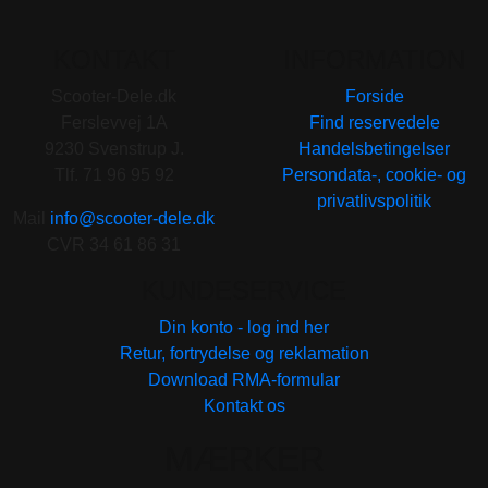
KONTAKT
INFORMATION
Scooter-Dele.dk
Forside
Ferslevvej 1A
Find reservedele
9230 Svenstrup J.
Handelsbetingelser
Tlf. 71 96 95 92
Persondata-, cookie- og
privatlivspolitik
Mail
info@scooter-dele.dk
CVR 34 61 86 31
KUNDESERVICE
Din konto - log ind her
Retur, fortrydelse og reklamation
Download RMA-formular
Kontakt os
MÆRKER