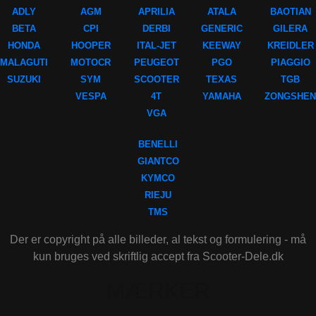
ADLY
AGM
APRILIA
ATALA
BAOTIAN
BETA
CPI
DERBI
GENERIC
GILERA
HONDA
HOOPER
ITAL-JET
KEEWAY
KREIDLER
MALAGUTI
MOTOCR
PEUGEOT
PGO
PIAGGIO
SUZUKI
SYM
SCOOTER
TEXAS
TGB
VESPA
4T
YAMAHA
ZONGSHEN
VGA
BENELLI
GIANTCO
KYMCO
RIEJU
TMS
Der er copyright på alle billeder, al tekst og formulering - må
kun bruges ved skriftlig accept fra Scooter-Dele.dk
MÆRKER