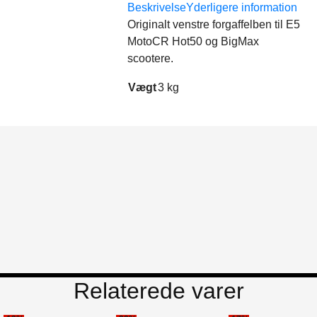
Beskrivelse
Yderligere information
Originalt venstre forgaffelben til E5
MotoCR Hot50 og BigMax
scootere.
Vægt
3 kg
Relaterede varer