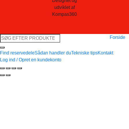
Designet og
udviklet af
Kompas360
Søg
Forside
efter:
Find reservedele
Sådan handler du
Tekniske tips
Kontakt
Log ind / Opret en kundekonto