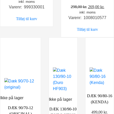
inkl. moms
Den
Den
298,00
kr.
269,00
kr.
Varenr: 999330001
inkl. moms
oprindelige
aktue
Varenr: 1008010577
Tilføj til kurv
pris
pris
var:
er:
Tilføj til kurv
298,00 kr..
269,0
DÆK 90/80-16
Ikke på lager
Ikke på lager
(KENDA)
DÆK 90/70-12
DÆK 130/90-10
499,00
kr.
(ORIGINAL)