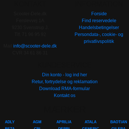
KONTAKT
INFORMATION
Scooter-Dele.dk
Forside
Ferslevvej 1A
Find reservedele
9230 Svenstrup J.
Handelsbetingelser
Tlf. 71 96 95 92
Persondata-, cookie- og
privatlivspolitik
Mail
info@scooter-dele.dk
CVR 34 61 86 31
KUNDESERVICE
Din konto - log ind her
Retur, fortrydelse og reklamation
Download RMA-formular
Kontakt os
MÆRKER
ADLY
AGM
APRILIA
ATALA
BAOTIAN
BETA
CPI
DERBI
GENERIC
GILERA