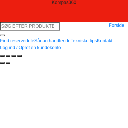
Kompas360
Søg
Forside
efter:
Find reservedele
Sådan handler du
Tekniske tips
Kontakt
Log ind / Opret en kundekonto