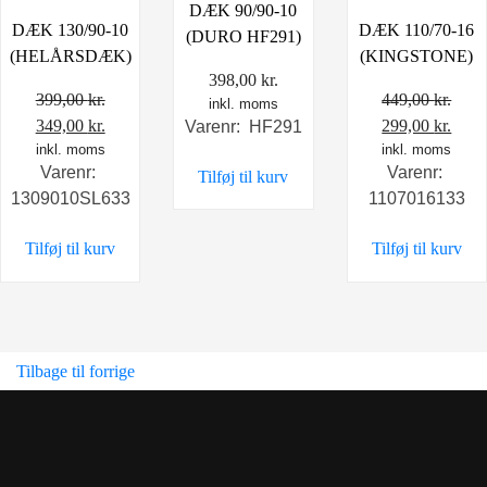
DÆK 90/90-10
DÆK 130/90-10
DÆK 110/70-16
(DURO HF291)
(HELÅRSDÆK)
(KINGSTONE)
398,00
kr.
399,00
kr.
449,00
kr.
inkl. moms
Den
Den
Den
Den
349,00
kr.
299,00
kr.
Varenr: HF291
oprindelige
inkl. moms
aktuelle
oprindelige
inkl. moms
aktu
Varenr:
Varenr:
Tilføj til kurv
pris
pris
pris
pris
1309010SL633
1107016133
var:
er:
var:
er:
399,00 kr..
349,00 kr..
449,00 kr..
299,0
Tilføj til kurv
Tilføj til kurv
Tilbage til forrige