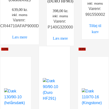
(DURO HF903)
inkl. moms
Varenr:
639,00
kr.
398,00
kr.
991550002
inkl. moms
inkl. moms
Varenr:
Varenr:
Tilføj til
CR44710AFAP9000D
P140G320000
kurv
Læs mere
Læs mere
-13%
-33%