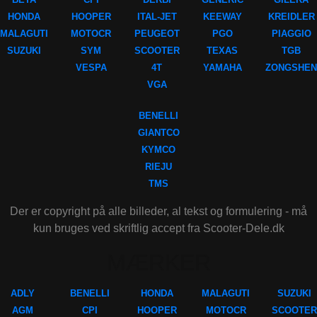
HONDA
HOOPER
ITAL-JET
KEEWAY
KREIDLER
MALAGUTI
MOTOCR
PEUGEOT
PGO
PIAGGIO
SUZUKI
SYM
SCOOTER
TEXAS
TGB
VESPA
4T
YAMAHA
ZONGSHEN
VGA
BENELLI
GIANTCO
KYMCO
RIEJU
TMS
Der er copyright på alle billeder, al tekst og formulering - må
kun bruges ved skriftlig accept fra Scooter-Dele.dk
MÆRKER
ADLY
BENELLI
HONDA
MALAGUTI
SUZUKI
AGM
CPI
HOOPER
MOTOCR
SCOOTER