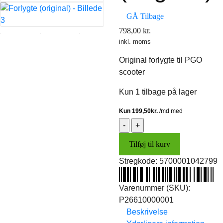
GÅ Tilbage
798,00
kr.
inkl. moms
Original forlygte til PGO
scooter
Kun 1 tilbage på lager
Forlygte
(original)
Tilføj til kurv
antal
Stregkode:
5700001042799
Varenummer (SKU):
P26610000001
Beskrivelse