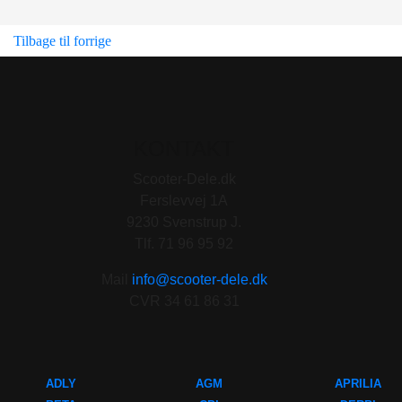
Tilbage til forrige
KONTAKT
Scooter-Dele.dk
Ferslevvej 1A
9230 Svenstrup J.
Tlf. 71 96 95 92
Mail
info@scooter-dele.dk
CVR 34 61 86 31
ADLY
AGM
APRILIA