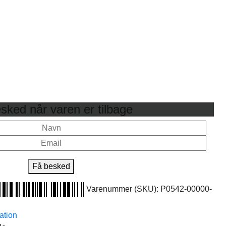
sked når varen er tilbage
Få besked
Varenummer (SKU):
P0542-00000-
ation