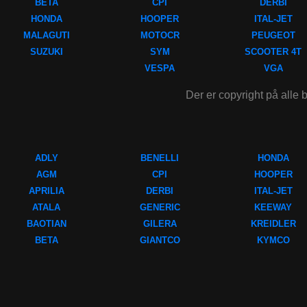
BETA
CPI
DERBI
HONDA
HOOPER
ITAL-JET
MALAGUTI
MOTOCR
PEUGEOT
SUZUKI
SYM
SCOOTER 4T
VESPA
VGA
Der er copyright på alle b
ADLY
BENELLI
HONDA
AGM
CPI
HOOPER
APRILIA
DERBI
ITAL-JET
ATALA
GENERIC
KEEWAY
BAOTIAN
GILERA
KREIDLER
BETA
GIANTCO
KYMCO