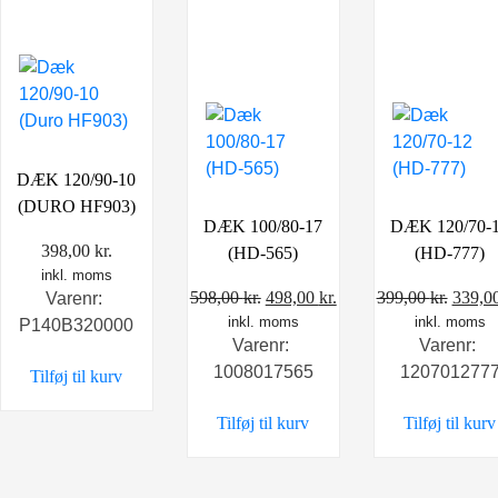
DÆK 120/90-10
(DURO HF903)
DÆK 100/80-17
DÆK 120/70-
398,00
kr.
(HD-565)
(HD-777)
inkl. moms
Den
Den
Den
598,00
kr.
498,00
kr.
399,00
kr.
339,0
Varenr:
inkl. moms
oprindelige
aktuelle
inkl. moms
oprin
P140B320000
Varenr:
Varenr:
pris
pris
pris
1008017565
120701277
Tilføj til kurv
var:
er:
var:
598,00 kr..
498,00 kr..
399,00
Tilføj til kurv
Tilføj til kurv