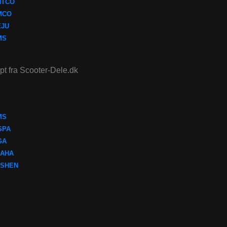
NTCO
MCO
EJU
MS
ept fra Scooter-Dele.dk
MS
SPA
GA
AHA
SHEN