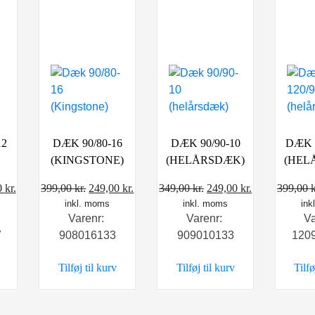
12
DÆK 90/80-16
DÆK 90/90-10
DÆK 1
(KINGSTONE)
(HELÅRSDÆK)
(HEL
Den
Den
Den
Den
Den
0
kr.
399,00
kr.
249,00
kr.
349,00
kr.
249,00
kr.
399,00
k
delige
aktuelle
inkl. moms
oprindelige
aktuelle
inkl. moms
oprindelige
aktuelle
ink
Varenr:
Varenr:
V
pris
pris
pris
pris
pris
7
908016133
909010133
120
er:
var:
er:
var:
er:
 kr..
339,00 kr..
399,00 kr..
249,00 kr..
349,00 kr..
249,00 kr..
Tilføj til kurv
Tilføj til kurv
Tilfø