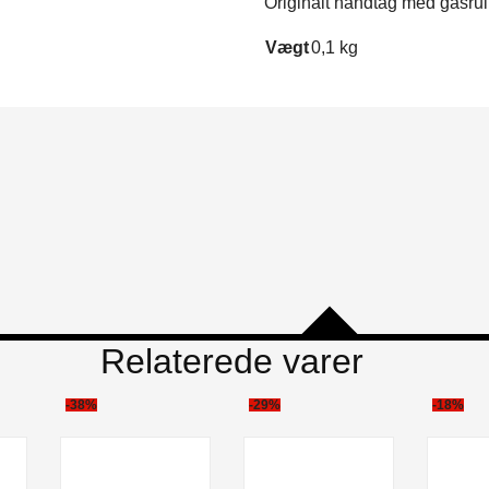
Originalt håndtag med gasrul
Vægt
0,1 kg
Relaterede varer
-38%
-29%
-18%