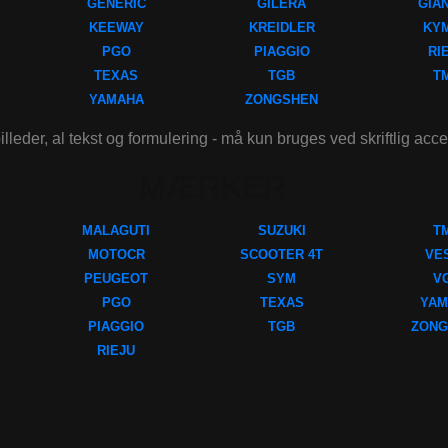
GENERIC
GILERA
GIA
KEEWAY
KREIDLER
KY
PGO
PIAGGIO
RI
TEXAS
TGB
T
YAMAHA
ZONGSHEN
illeder, al tekst og formulering - må kun bruges ved skriftlig acc
MÆRKER
MALAGUTI
SUZUKI
T
MOTOCR
SCOOTER 4T
VE
PEUGEOT
SYM
V
PGO
TEXAS
YAM
PIAGGIO
TGB
ZONG
RIEJU