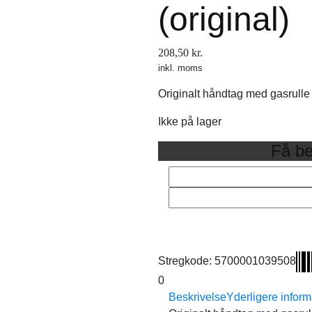
(original)
208,50
kr.
inkl. moms
Originalt håndtag med gasrulle
Ikke på lager
Få be
Stregkode:
5700001039508
0
Beskrivelse
Yderligere inform