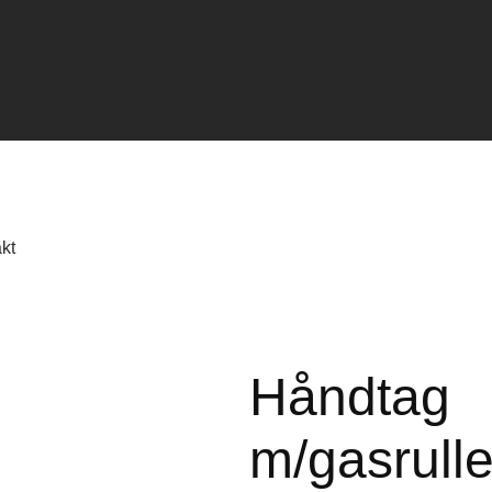
kt
Håndtag
m/gasrull