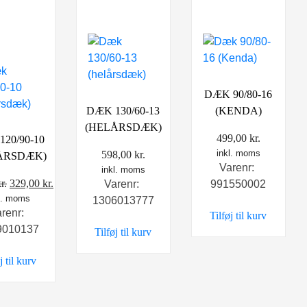
DÆK 90/80-16
DÆK 130/60-13
(KENDA)
(HELÅRSDÆK)
499,00
kr.
20/90-10
inkl. moms
598,00
kr.
ÅRSDÆK)
Varenr:
inkl. moms
Den
Den
r.
329,00
kr.
Varenr:
991550002
l. moms
oprindelige
aktuelle
1306013777
arenr:
Tilføj til kurv
pris
pris
9010137
Tilføj til kurv
var:
er:
399,00 kr..
329,00 kr..
j til kurv