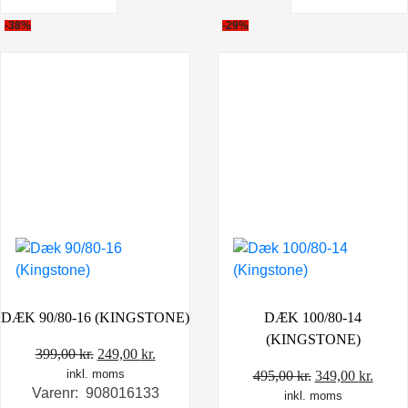
-38%
-29%
DÆK 90/80-16 (KINGSTONE)
DÆK 100/80-14
(KINGSTONE)
Den
Den
399,00
kr.
249,00
kr.
inkl. moms
oprindelige
aktuelle
Den
Den
495,00
kr.
349,00
kr.
Varenr: 908016133
pris
pris
inkl. moms
oprindelige
aktue