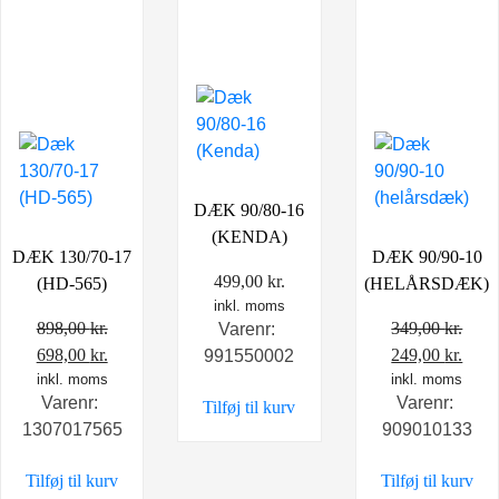
DÆK 90/80-16
(KENDA)
DÆK 130/70-17
DÆK 90/90-10
499,00
kr.
(HD-565)
(HELÅRSDÆK)
inkl. moms
898,00
kr.
349,00
kr.
Varenr:
Den
Den
Den
Den
698,00
kr.
249,00
kr.
991550002
oprindelige
inkl. moms
aktuelle
oprindelige
inkl. moms
aktu
Varenr:
Varenr:
Tilføj til kurv
pris
pris
pris
pris
1307017565
909010133
var:
er:
var:
er:
898,00 kr..
698,00 kr..
349,00 kr..
249,0
Tilføj til kurv
Tilføj til kurv