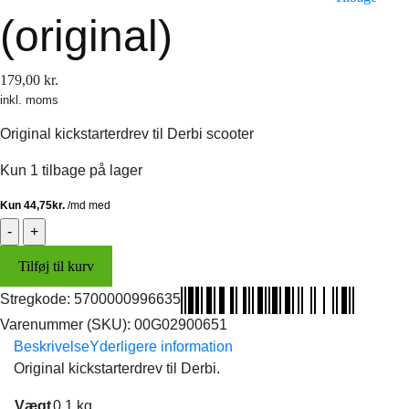
(original)
179,00
kr.
inkl. moms
Original kickstarterdrev til Derbi scooter
Kun 1 tilbage på lager
Kickstarterdrev
(original)
Tilføj til kurv
antal
Stregkode:
5700000996635
Varenummer (SKU):
00G02900651
Beskrivelse
Yderligere information
Original kickstarterdrev til Derbi.
Vægt
0,1 kg