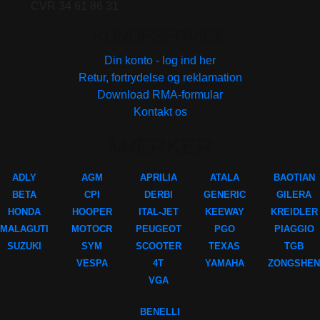
CVR 34 61 86 31
KUNDESERVICE
Din konto - log ind her
Retur, fortrydelse og reklamation
Download RMA-formular
Kontakt os
MÆRKER
ADLY
AGM
APRILIA
ATALA
BAOTIAN
BETA
CPI
DERBI
GENERIC
GILERA
HONDA
HOOPER
ITAL-JET
KEEWAY
KREIDLER
MALAGUTI
MOTOCR
PEUGEOT
PGO
PIAGGIO
SUZUKI
SYM
SCOOTER
TEXAS
TGB
VESPA
4T
YAMAHA
ZONGSHEN
VGA
BENELLI