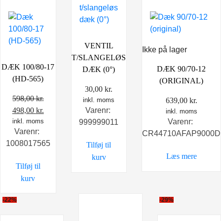
VENTIL
Ikke på lager
T/SLANGELØS
DÆK 100/80-17
DÆK 90/70-12
DÆK (0°)
(HD-565)
(ORIGINAL)
30,00
kr.
598,00
kr.
639,00
kr.
inkl. moms
Den
Den
498,00
kr.
Varenr:
inkl. moms
oprindelige
inkl. moms
aktuelle
Varenr:
999999011
Varenr:
pris
pris
CR44710AFAP9000D
1008017565
Tilføj til
var:
er:
Læs mere
598,00 kr..
498,00 kr..
kurv
Tilføj til
kurv
-22%
-29%