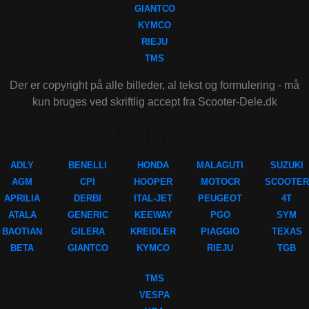
GIANTCO
KYMCO
RIEJU
TMS
Der er copyright på alle billeder, al tekst og formulering - må
kun bruges ved skriftlig accept fra Scooter-Dele.dk
MÆRKER
ADLY
BENELLI
HONDA
MALAGUTI
SUZUKI
AGM
CPI
HOOPER
MOTOCR
SCOOTER
APRILIA
DERBI
ITAL-JET
PEUGEOT
4T
ATALA
GENERIC
KEEWAY
PGO
SYM
BAOTIAN
GILERA
KREIDLER
PIAGGIO
TEXAS
BETA
GIANTCO
KYMCO
RIEJU
TGB
TMS
VESPA