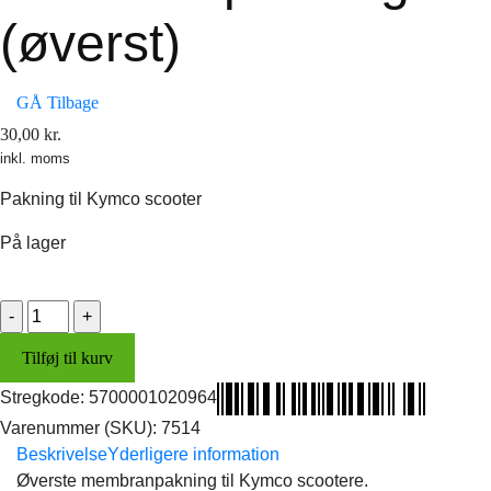
(øverst)
GÅ Tilbage
30,00
kr.
inkl. moms
Pakning til Kymco scooter
På lager
Membranpakning
(øverst)
Tilføj til kurv
antal
Stregkode:
5700001020964
Varenummer (SKU):
7514
Beskrivelse
Yderligere information
Øverste membranpakning til Kymco scootere.