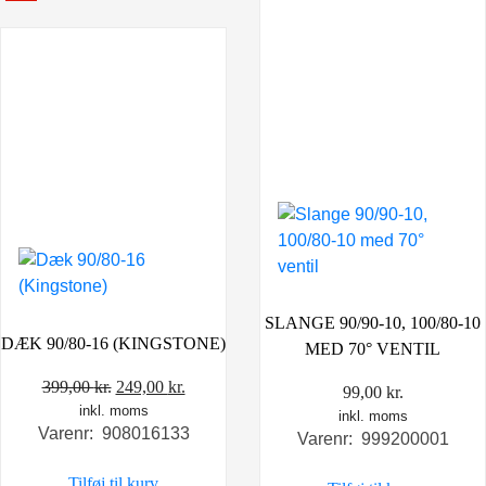
SLANGE 90/90-10, 100/80-10
DÆK 90/80-16 (KINGSTONE)
MED 70° VENTIL
Den
Den
399,00
kr.
249,00
kr.
99,00
kr.
inkl. moms
oprindelige
aktuelle
inkl. moms
Varenr: 908016133
pris
pris
Varenr: 999200001
var:
er:
Tilføj til kurv