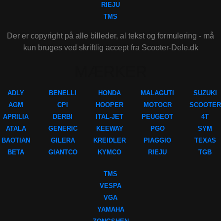
RIEJU
TMS
Der er copyright på alle billeder, al tekst og formulering - må
kun bruges ved skriftlig accept fra Scooter-Dele.dk
MÆRKER
ADLY
BENELLI
HONDA
MALAGUTI
SUZUKI
AGM
CPI
HOOPER
MOTOCR
SCOOTER
APRILIA
DERBI
ITAL-JET
PEUGEOT
4T
ATALA
GENERIC
KEEWAY
PGO
SYM
BAOTIAN
GILERA
KREIDLER
PIAGGIO
TEXAS
BETA
GIANTCO
KYMCO
RIEJU
TGB
TMS
VESPA
VGA
YAMAHA