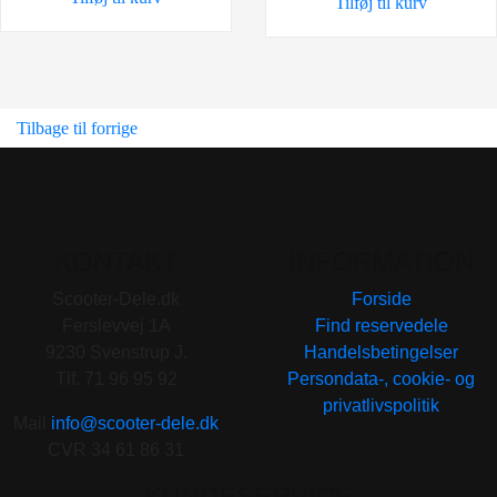
Tilføj til kurv
399,00 kr..
249,00 kr..
Tilbage til forrige
KONTAKT
INFORMATION
Scooter-Dele.dk
Forside
Ferslevvej 1A
Find reservedele
9230 Svenstrup J.
Handelsbetingelser
Tlf. 71 96 95 92
Persondata-, cookie- og
privatlivspolitik
Mail
info@scooter-dele.dk
CVR 34 61 86 31
KUNDESERVICE