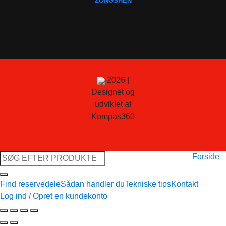
ZONGSHEN
2026 |
Designet og
udviklet af
Kompas360
Søg
Forside
efter:
Find reservedele
Sådan handler du
Tekniske tips
Kontakt
Log ind / Opret en kundekonto