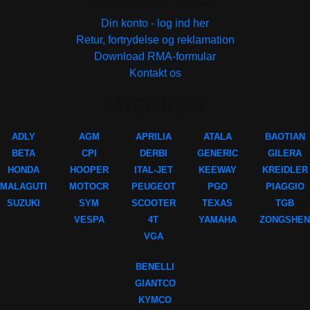
Din konto - log ind her
Retur, fortrydelse og reklamation
Download RMA-formular
Kontakt os
MÆRKER
ADLY
AGM
APRILIA
ATALA
BAOTIAN
BETA
CPI
DERBI
GENERIC
GILERA
HONDA
HOOPER
ITAL-JET
KEEWAY
KREIDLER
MALAGUTI
MOTOCR
PEUGEOT
PGO
PIAGGIO
SUZUKI
SYM
SCOOTER
TEXAS
TGB
VESPA
4T
YAMAHA
ZONGSHEN
VGA
BENELLI
GIANTCO
KYMCO