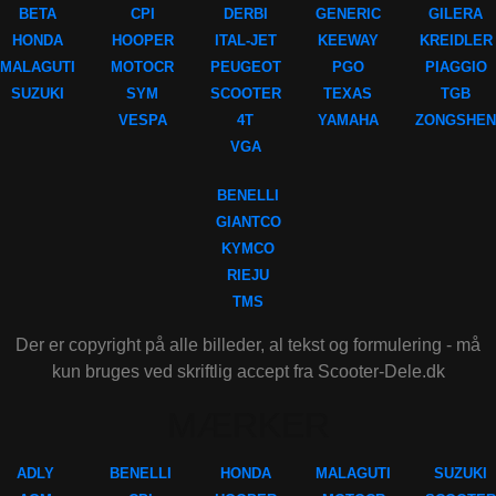
BETA
CPI
DERBI
GENERIC
GILERA
HONDA
HOOPER
ITAL-JET
KEEWAY
KREIDLER
MALAGUTI
MOTOCR
PEUGEOT
PGO
PIAGGIO
SUZUKI
SYM
SCOOTER
TEXAS
TGB
VESPA
4T
YAMAHA
ZONGSHEN
VGA
BENELLI
GIANTCO
KYMCO
RIEJU
TMS
Der er copyright på alle billeder, al tekst og formulering - må
kun bruges ved skriftlig accept fra Scooter-Dele.dk
MÆRKER
ADLY
BENELLI
HONDA
MALAGUTI
SUZUKI