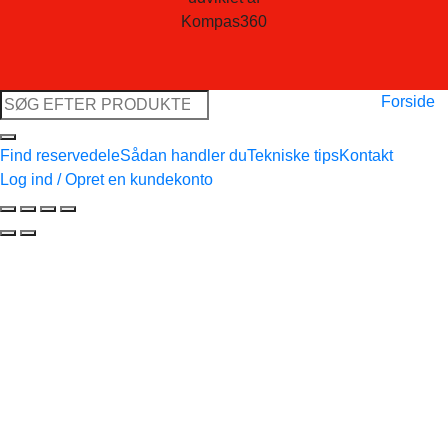
Kompas360
Søg
Forside
efter:
Find reservedele
Sådan handler du
Tekniske tips
Kontakt
Log ind / Opret en kundekonto