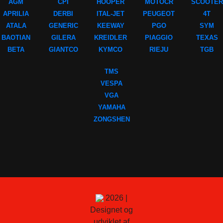
AGM
CPI
HOOPER
MOTOCR
SCOOTER
APRILIA
DERBI
ITAL-JET
PEUGEOT
4T
ATALA
GENERIC
KEEWAY
PGO
SYM
BAOTIAN
GILERA
KREIDLER
PIAGGIO
TEXAS
BETA
GIANTCO
KYMCO
RIEJU
TGB
TMS
VESPA
VGA
YAMAHA
ZONGSHEN
2026 |
Designet og
udviklet af