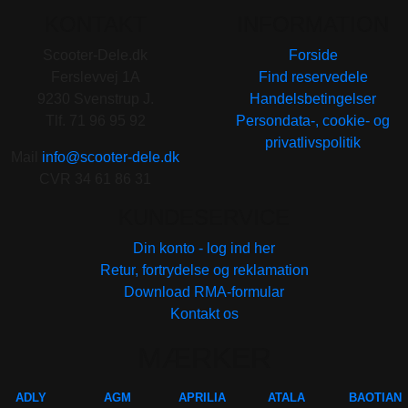
KONTAKT
INFORMATION
Scooter-Dele.dk
Forside
Ferslevvej 1A
Find reservedele
9230 Svenstrup J.
Handelsbetingelser
Tlf. 71 96 95 92
Persondata-, cookie- og
privatlivspolitik
Mail
info@scooter-dele.dk
CVR 34 61 86 31
KUNDESERVICE
Din konto - log ind her
Retur, fortrydelse og reklamation
Download RMA-formular
Kontakt os
MÆRKER
ADLY
AGM
APRILIA
ATALA
BAOTIAN