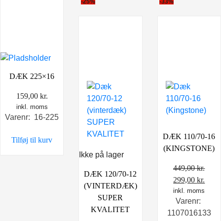
-25%
-33%
DÆK 225×16
159,00
kr.
inkl. moms
Varenr: 16-225
DÆK 110/70-16
Tilføj til kurv
(KINGSTONE)
Ikke på lager
449,00
kr.
DÆK 120/70-12
Den
Den
299,00
kr.
(VINTERDÆK)
oprindelige
inkl. moms
aktu
SUPER
Varenr:
pris
pris
KVALITET
1107016133
var:
er: