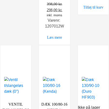
449,00 kr..
299,0
398,00
kr.
Tilføj til kurv
Den
Den
298,00
kr.
oprindelige
inkl. moms
aktuelle
Varenr:
pris
pris
1207012W
var:
er:
398,00 kr..
298,00 kr..
Læs mere
VENTIL
DÆK 100/80-16
Ikke på lager