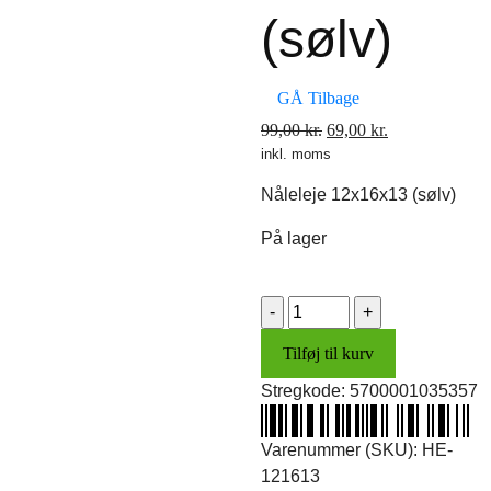
(sølv)
GÅ Tilbage
Den
Den
99,00
kr.
69,00
kr.
inkl. moms
oprindelige
aktuelle
pris
pris
Nåleleje 12x16x13 (sølv)
var:
er:
99,00 kr..
69,00 kr..
På lager
Nåleleje
12x16x13
Tilføj til kurv
(sølv)
antal
Stregkode:
5700001035357
Varenummer (SKU):
HE-
121613