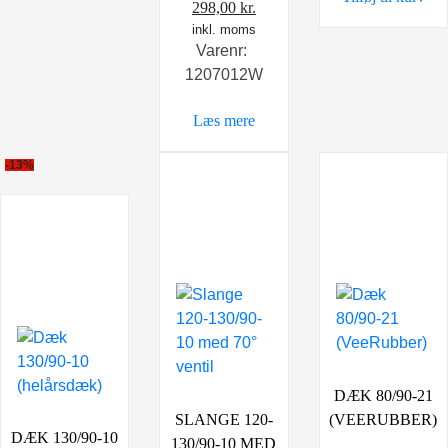
Den
Den
298,00
kr.
oprindelige
inkl. moms
aktuelle
Varenr:
pris
pris
1207012W
var:
er:
398,00 kr..
298,00 kr..
Læs mere
-13%
DÆK 80/90-21
SLANGE 120-
(VEERUBBER)
DÆK 130/90-10
130/90-10 MED