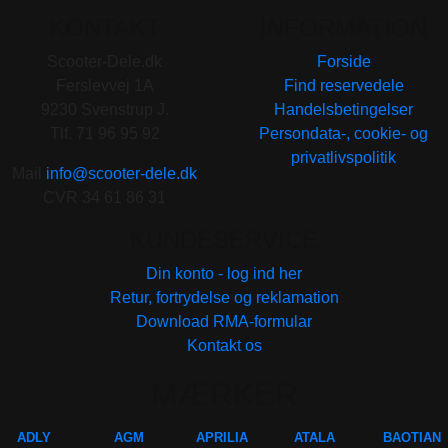
KONTAKT
INFORMATION
Scooter-Dele.dk
Forside
Ferslevvej 1A
Find reservedele
9230 Svenstrup J.
Handelsbetingelser
Tlf. 71 96 95 92
Persondata-, cookie- og
privatlivspolitik
Mail
info@scooter-dele.dk
CVR 34 61 86 31
KUNDESERVICE
Din konto - log ind her
Retur, fortrydelse og reklamation
Download RMA-formular
Kontakt os
MÆRKER
ADLY
AGM
APRILIA
ATALA
BAOTIAN