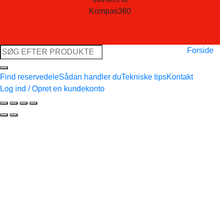
Kompas360
Søg
Forside
efter:
Find reservedele
Sådan handler du
Tekniske tips
Kontakt
Log ind / Opret en kundekonto