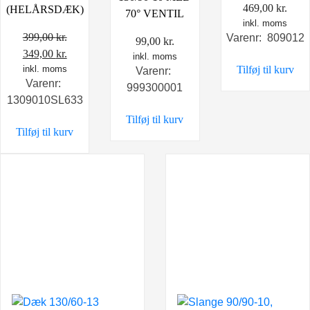
469,00
kr.
(HELÅRSDÆK)
70° VENTIL
inkl. moms
399,00
kr.
Varenr: 809012
99,00
kr.
Den
Den
349,00
kr.
inkl. moms
Tilføj til kurv
oprindelige
inkl. moms
aktuelle
Varenr:
Varenr:
pris
pris
999300001
1309010SL633
var:
er:
Tilføj til kurv
399,00 kr..
349,00 kr..
Tilføj til kurv