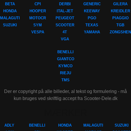
BETA
CPI
DERBI
GENERIC
GILERA
HONDA
HOOPER
ITAL-JET
KEEWAY
KREIDLER
MALAGUTI
MOTOCR
PEUGEOT
PGO
PIAGGIO
SUZUKI
SYM
SCOOTER
TEXAS
TGB
VESPA
4T
YAMAHA
ZONGSHEN
VGA
BENELLI
GIANTCO
KYMCO
RIEJU
TMS
Der er copyright på alle billeder, al tekst og formulering - må
kun bruges ved skriftlig accept fra Scooter-Dele.dk
MÆRKER
ADLY
BENELLI
HONDA
MALAGUTI
SUZUKI