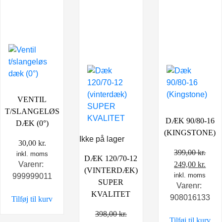
VENTIL
T/SLANGELØS
DÆK 90/80-16
DÆK (0°)
(KINGSTONE)
Ikke på lager
30,00
kr.
399,00
kr.
inkl. moms
DÆK 120/70-12
Den
Den
249,00
kr.
Varenr:
(VINTERDÆK)
oprindelige
inkl. moms
aktu
999999011
SUPER
Varenr:
pris
pris
KVALITET
908016133
Tilføj til kurv
var:
er:
399,00 kr..
249,0
398,00
kr.
Tilføj til kurv