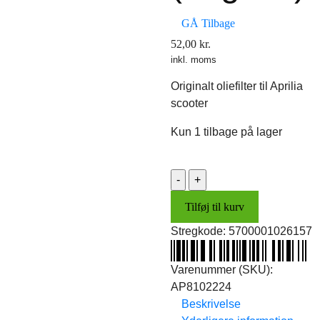
GÅ Tilbage
52,00
kr.
inkl. moms
Originalt oliefilter til Aprilia
scooter
Kun 1 tilbage på lager
Oliefilter
(original)
Tilføj til kurv
antal
Stregkode:
5700001026157
Varenummer (SKU):
AP8102224
Beskrivelse