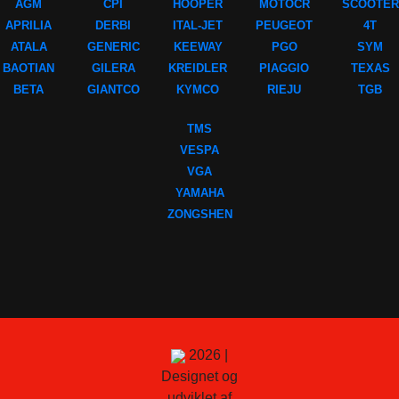
AGM
CPI
HOOPER
MOTOCR
SCOOTER
APRILIA
DERBI
ITAL-JET
PEUGEOT
4T
ATALA
GENERIC
KEEWAY
PGO
SYM
BAOTIAN
GILERA
KREIDLER
PIAGGIO
TEXAS
BETA
GIANTCO
KYMCO
RIEJU
TGB
TMS
VESPA
VGA
YAMAHA
ZONGSHEN
2026 |
Designet og
udviklet af