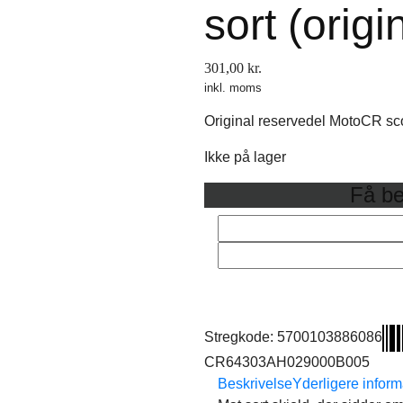
sort (origi
301,00
kr.
inkl. moms
Original reservedel MotoCR sc
Ikke på lager
Få be
Stregkode:
5700103886086
CR64303AH029000B005
Beskrivelse
Yderligere inform