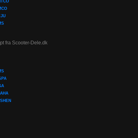
NTCO
MCO
EJU
MS
ept fra Scooter-Dele.dk
MS
SPA
GA
AHA
SHEN