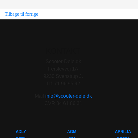
Tilbage til forrige
KONTAKT
Scooter-Dele.dk
Ferslevvej 1A
9230 Svenstrup J.
Tlf. 71 96 95 92
Mail
info@scooter-dele.dk
CVR 34 61 86 31
ADLY
AGM
APRILIA