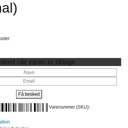
nal)
ooter
sked når varen er tilbage
Få besked
Varenummer (SKU):
ation