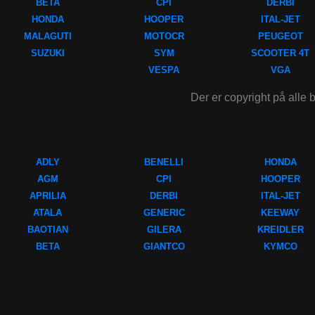
BETA
CPI
DERBI
HONDA
HOOPER
ITAL-JET
MALAGUTI
MOTOCR
PEUGEOT
SUZUKI
SYM
SCOOTER 4T
VESPA
VGA
Der er copyright på alle b
ADLY
BENELLI
HONDA
AGM
CPI
HOOPER
APRILIA
DERBI
ITAL-JET
ATALA
GENERIC
KEEWAY
BAOTIAN
GILERA
KREIDLER
BETA
GIANTCO
KYMCO