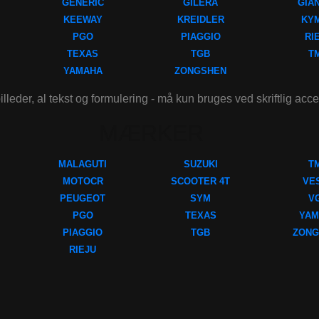
GENERIC
GILERA
GIA
KEEWAY
KREIDLER
KY
PGO
PIAGGIO
RI
TEXAS
TGB
T
YAMAHA
ZONGSHEN
illeder, al tekst og formulering - må kun bruges ved skriftlig acc
MÆRKER
MALAGUTI
SUZUKI
T
MOTOCR
SCOOTER 4T
VE
PEUGEOT
SYM
V
PGO
TEXAS
YAM
PIAGGIO
TGB
ZONG
RIEJU