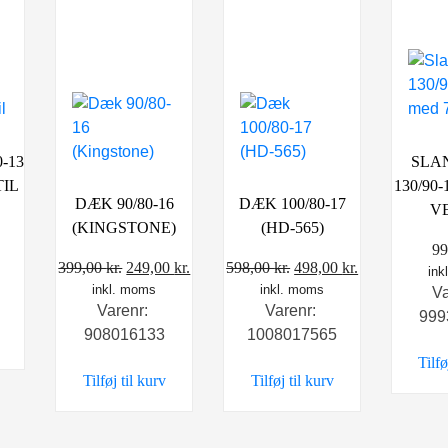
-13
SLAN
TIL
130/90
DÆK 90/80-16
DÆK 100/80-17
V
(KINGSTONE)
(HD-565)
99
Den
Den
Den
Den
399,00
kr.
249,00
kr.
598,00
kr.
498,00
kr.
ink
inkl. moms
oprindelige
aktuelle
inkl. moms
oprindelige
aktuelle
V
Varenr:
Varenr:
pris
pris
pris
pris
999
908016133
1008017565
var:
er:
var:
er:
Tilfø
399,00 kr..
249,00 kr..
598,00 kr..
498,00 kr..
Tilføj til kurv
Tilføj til kurv