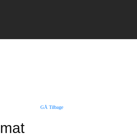
GÅ Tilbage
 mat