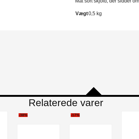
Mat sort skjold, der sidder om
Vægt
0,5 kg
Relaterede varer
-38%
-17%