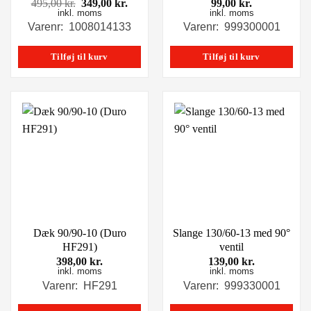
Den
Den
495,00
kr.
349,00
kr.
99,00
kr.
inkl. moms
oprindelige
aktuelle
inkl. moms
pris
pris
Varenr: 1008014133
Varenr: 999300001
var:
er:
495,00 kr..
349,00 kr..
Tilføj til kurv
Tilføj til kurv
Dæk 90/90-10 (Duro
Slange 130/60-13 med 90°
HF291)
ventil
398,00
kr.
139,00
kr.
inkl. moms
inkl. moms
Varenr: HF291
Varenr: 999330001