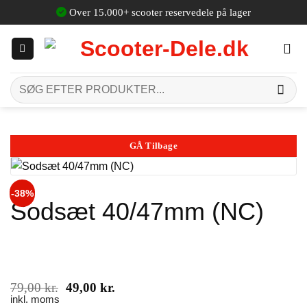
Fortsæt
Over 15.000+ scooter reservedele på lager
til
indhold
Søg
efter:
GÅ Tilbage
-38%
Sodsæt 40/47mm (NC)
Den
Den
79,00
kr.
49,00
kr.
oprindelige
aktuelle
inkl. moms