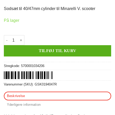
pris
pris
var:
er:
Sodsæt til 40/47mm cylinder til Minarelli V. scooter
79,00 kr..
49,00 kr..
På lager
Sodsæt 40/47mm (NC) antal
TILFØJ TIL KURV
Stregkode:
5700001034206
Varenummer (SKU):
GSK0194047R
Beskrivelse
Yderligere information