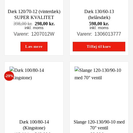
Dæk 120/70-12 (vinterdæk)
Dæk 130/60-13
SUPER KVALITET
(helårsdæk)
Den
Den
398,00
kr.
298,00
kr.
598,00
kr.
inkl. moms
oprindelige
aktuelle
inkl. moms
pris
pris
Varenr: 1207012W
Varenr: 1306013777
var:
er:
398,00 kr..
298,00 kr..
Læs mere
Tilføj til kurv
-29%
Dæk 100/80-14
Slange 120-130/90-10 med
(Kingstone)
70° ventil