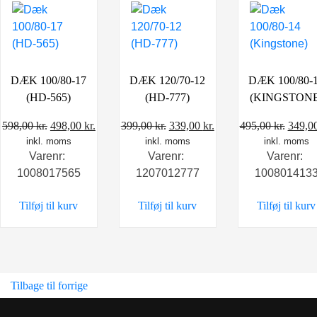
DÆK 100/80-17
DÆK 120/70-12
DÆK 100/80-
(HD-565)
(HD-777)
(KINGSTONE
Den
Den
Den
Den
Den
598,00
kr.
498,00
kr.
399,00
kr.
339,00
kr.
495,00
kr.
349,0
inkl. moms
oprindelige
aktuelle
inkl. moms
oprindelige
aktuelle
inkl. moms
oprin
Varenr:
Varenr:
Varenr:
pris
pris
pris
pris
pris
1008017565
1207012777
100801413
var:
er:
var:
er:
var:
598,00 kr..
498,00 kr..
399,00 kr..
339,00 kr..
495,00
Tilføj til kurv
Tilføj til kurv
Tilføj til kurv
Tilbage til forrige