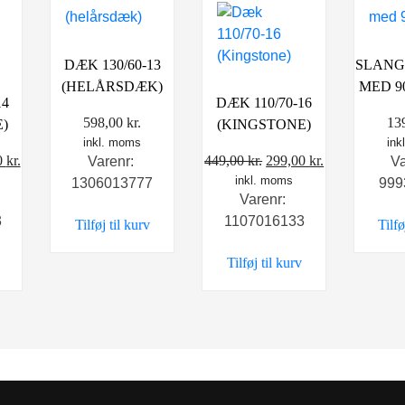
DÆK 130/60-13
SLANGE
(HELÅRSDÆK)
MED 9
14
DÆK 110/70-16
598,00
kr.
13
)
(KINGSTONE)
inkl. moms
ink
Den
Den
Den
0
kr.
449,00
kr.
299,00
kr.
Varenr:
V
delige
aktuelle
inkl. moms
oprindelige
aktuelle
1306013777
999
Varenr:
pris
pris
pris
3
1107016133
Tilføj til kurv
Tilfø
er:
var:
er:
 kr..
349,00 kr..
449,00 kr..
299,00 kr..
Tilføj til kurv