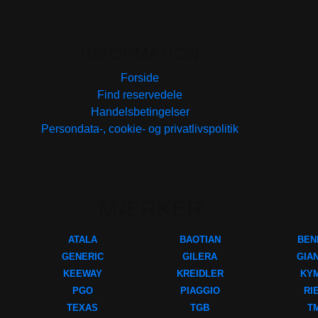
INFORMATION
Forside
Find reservedele
Handelsbetingelser
Persondata-, cookie- og privatlivspolitik
MÆRKER
ATALA
BAOTIAN
BEN
GENERIC
GILERA
GIA
KEEWAY
KREIDLER
KY
PGO
PIAGGIO
RI
TEXAS
TGB
T