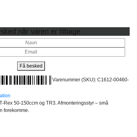
sked når varen er tilbage
Få besked
Varenummer (SKU):
C1612-00460-
ation
ig, T-Rex 50-150ccm og TR3. Afmonteringsstyr – små
n forekomme.