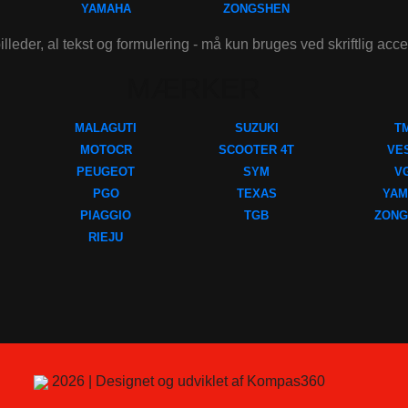
YAMAHA
ZONGSHEN
illeder, al tekst og formulering - må kun bruges ved skriftlig acc
MÆRKER
MALAGUTI
SUZUKI
T
MOTOCR
SCOOTER 4T
VE
PEUGEOT
SYM
V
PGO
TEXAS
YAM
PIAGGIO
TGB
ZONG
RIEJU
2026 | Designet og udviklet af Kompas360