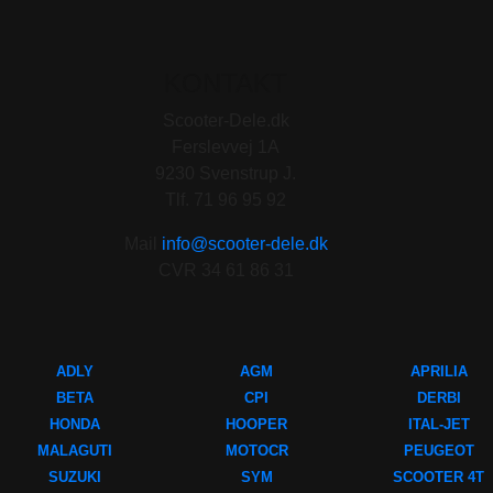
KONTAKT
Scooter-Dele.dk
Ferslevvej 1A
9230 Svenstrup J.
Tlf. 71 96 95 92
Mail
info@scooter-dele.dk
CVR 34 61 86 31
ADLY
AGM
APRILIA
BETA
CPI
DERBI
HONDA
HOOPER
ITAL-JET
MALAGUTI
MOTOCR
PEUGEOT
SUZUKI
SYM
SCOOTER 4T