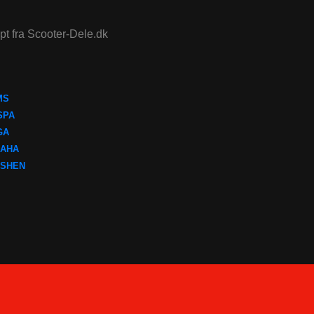
ept fra Scooter-Dele.dk
MS
SPA
GA
AHA
SHEN