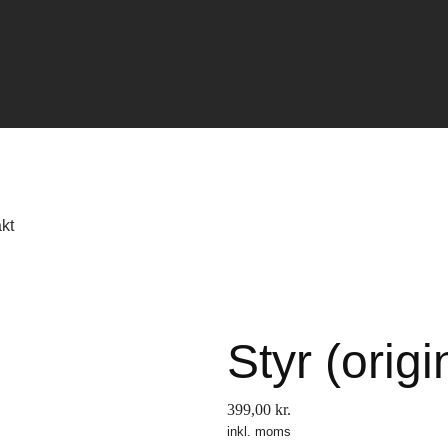
kt
Styr (origi
399,00
kr.
inkl. moms