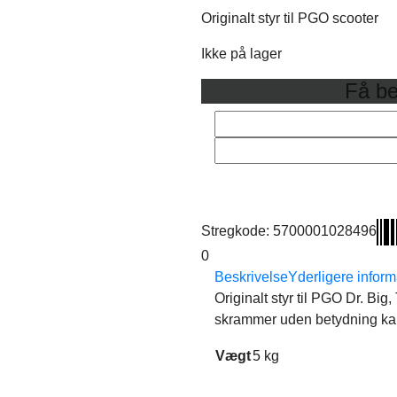
Originalt styr til PGO scooter
Ikke på lager
Få be
Stregkode:
5700001028496
0
Beskrivelse
Yderligere inform
Originalt styr til PGO Dr. B
skrammer uden betydning ka
Vægt
5 kg