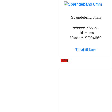
Spændebånd 8mm
Den
Den
8,00
kr.
7,00
kr.
inkl. moms
oprindelige
aktuell
Varenr: SP04669
pris
pris
var:
er:
Tilføj til kurv
8,00 kr..
7,00 kr..
-44%