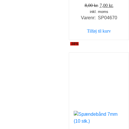
Den
Den
8,00
kr.
7,00
kr.
inkl. moms
oprindelige
aktuell
Varenr: SP04670
pris
pris
var:
er:
Tilføj til kurv
8,00 kr..
7,00 kr..
-38%