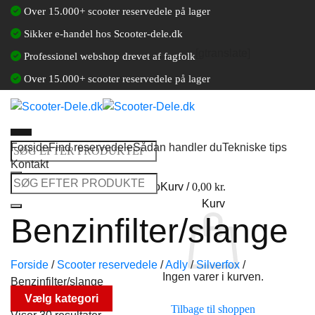
Fortsæt
Over 15.000+ scooter reservedele på lager
til
Sikker e-handel hos Scooter-dele.dk
indhold
[gtranslate]
Professionel webshop drevet af fagfolk
Over 15.000+ scooter reservedele på lager
Forside
Find reservedele
Sådan handler du
Tekniske tips
Søg
Kontakt
efter:
Søg
Log ind / Opret en kundekonto
Kurv /
0,00
kr.
efter:
Kurv
Benzinfilter/slange
Forside
/
Scooter reservedele
/
Adly
/
Silverfox
/
Ingen varer i kurven.
Benzinfilter/slange
Vælg kategori
Tilbage til shoppen