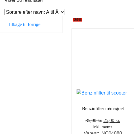
Viser 30 resultater
-29%
Tilbage til forrige
Benzinfilter m/magnet
Den
Den
35,00
kr.
25,00
kr.
inkl. moms
oprindelige
aktuel
Varenr: NC04080