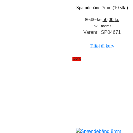
Spændebånd 7mm (10 stk.)
Den
Den
80,00
kr.
50,00
kr.
inkl. moms
oprindelige
aktuel
Varenr: SP04671
pris
pris
var:
er:
Tilføj til kurv
80,00 kr..
50,00 k
-22%