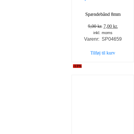
Spændebånd 8mm
Den
Den
9,00
kr.
7,00
kr.
inkl. moms
oprindelige
aktuell
Varenr: SP04659
pris
pris
var:
er:
Tilføj til kurv
9,00 kr..
7,00 kr..
-13%