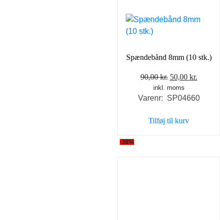
Spændebånd 8mm (10 stk.)
Den
Den
90,00
kr.
50,00
kr.
inkl. moms
oprindelige
aktuel
Varenr: SP04660
pris
pris
var:
er:
Tilføj til kurv
90,00 kr..
50,00 k
-38%