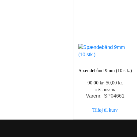
Spændebånd 9mm (10 stk.)
Den
Den
90,00
kr.
50,00
kr.
inkl. moms
oprindelige
aktuel
Varenr: SP04661
pris
pris
var:
er:
Tilføj til kurv
90,00 kr..
50,00 k