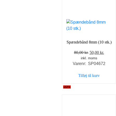
Spændebånd 8mm (10 stk.)
Den
Den
80,00
kr.
50,00
kr.
inkl. moms
oprindelige
aktuel
Varenr: SP04672
pris
pris
var:
er:
Tilføj til kurv
80,00 kr..
50,00 k
-22%