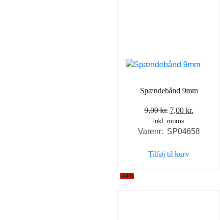
Spændebånd 9mm
Den
Den
9,00
kr.
7,00
kr.
inkl. moms
oprindelige
aktuell
Varenr: SP04658
pris
pris
var:
er:
Tilføj til kurv
9,00 kr..
7,00 kr..
-44%