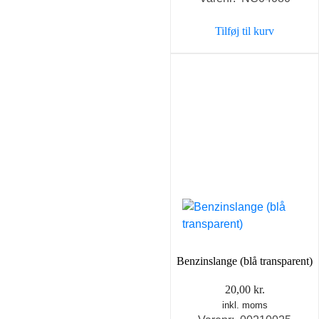
pris
pris
var:
er:
Tilføj til kurv
35,00 kr..
25,00 k
Benzinslange (blå transparent)
20,00
kr.
inkl. moms