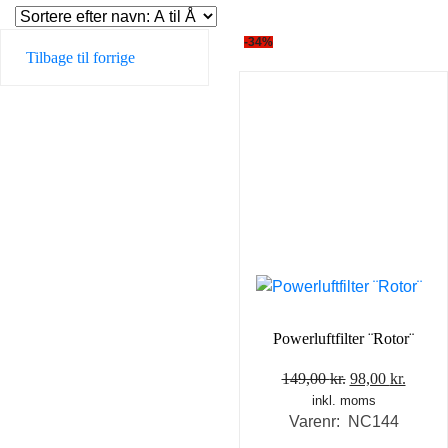
-34%
Tilbage til forrige
Powerluftfilter ¨Rotor¨
Den
Den
149,00
kr.
98,00
kr.
inkl. moms
oprindelige
aktuel
Varenr: NC144
pris
pris