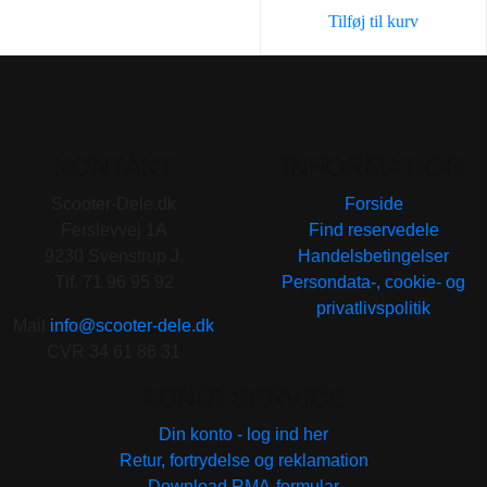
var:
er:
Tilføj til kurv
139,00 kr..
98,00 
KONTAKT
INFORMATION
Scooter-Dele.dk
Forside
Ferslevvej 1A
Find reservedele
9230 Svenstrup J.
Handelsbetingelser
Tlf. 71 96 95 92
Persondata-, cookie- og
privatlivspolitik
Mail
info@scooter-dele.dk
CVR 34 61 86 31
KUNDESERVICE
Din konto - log ind her
Retur, fortrydelse og reklamation
Download RMA-formular