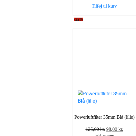
var:
er:
Tilføj til kurv
149,00 kr..
98,00 
-22%
Powerluftfilter 35mm Blå (lille)
Den
Den
125,00
kr.
98,00
kr.
inkl. moms