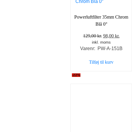
Powerluftfilter 35mm Chrom
Blå 0°
Den
Den
129,00
kr.
98,00
kr.
inkl. moms
oprindelige
aktuel
Varenr: PW-A-151B
pris
pris
var:
er:
Tilføj til kurv
129,00 kr..
98,00 
-22%