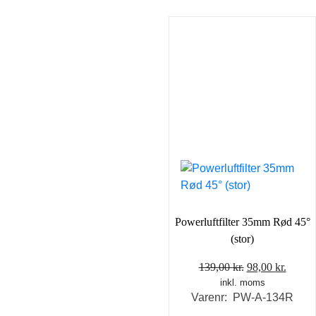
Powerluftfilter 35mm Rød 45°
(stor)
Den
Den
139,00
kr.
98,00
kr.
inkl. moms
oprindelige
aktuel
Varenr: PW-A-134R
pris
pris