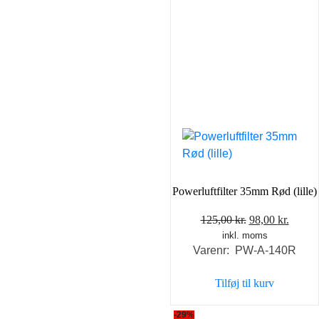
Powerluftfilter 35mm Rød (lille)
Den
Den
125,00
kr.
98,00
kr.
inkl. moms
oprindelige
aktuel
Varenr: PW-A-140R
pris
pris
var:
er:
Tilføj til kurv
125,00 kr..
98,00 
-29%