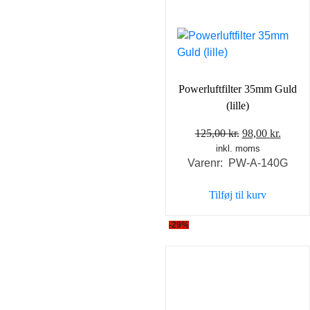
Powerluftfilter 35mm Guld
(lille)
Den
Den
125,00
kr.
98,00
kr.
inkl. moms
oprindelige
aktuel
Varenr: PW-A-140G
pris
pris
var:
er:
Tilføj til kurv
125,00 kr..
98,00 
-29%