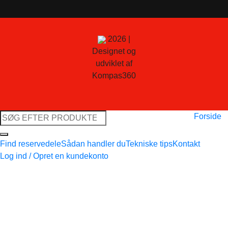
2026 |
Designet og
udviklet af
Kompas360
Søg
Forside
efter:
Find reservedele
Sådan handler du
Tekniske tips
Kontakt
Log ind / Opret en kundekonto