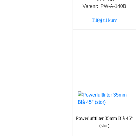
oprindelige
aktuel
Varenr: PW-A-140B
pris
pris
var:
er:
Tilføj til kurv
125,00 kr..
98,00 
Powerluftfilter 35mm Blå 45°
(stor)