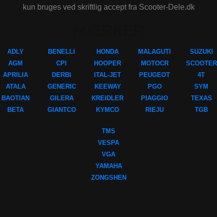
kun bruges ved skriftlig accept fra Scooter-Dele.dk
MÆRKER
ADLY
BENELLI
HONDA
MALAGUTI
SUZUKI
AGM
CPI
HOOPER
MOTOCR
SCOOTER
APRILIA
DERBI
ITAL-JET
PEUGEOT
4T
ATALA
GENERIC
KEEWAY
PGO
SYM
BAOTIAN
GILERA
KREIDLER
PIAGGIO
TEXAS
BETA
GIANTCO
KYMCO
RIEJU
TGB
TMS
VESPA
VGA
YAMAHA
ZONGSHEN