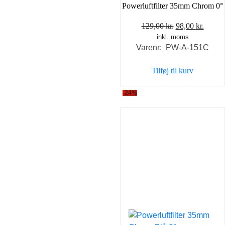
Powerluftfilter 35mm Chrom 0°
Den
Den
129,00
kr.
98,00
kr.
inkl. moms
oprindelige
aktuel
Varenr: PW-A-151C
pris
pris
var:
er:
Tilføj til kurv
129,00 kr..
98,00 
-24%