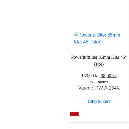
Powerluftfilter 35mm Klar 45°
(stor)
Den
Den
139,00
kr.
98,00
kr.
inkl. moms
oprindelige
aktuel
Varenr: PW-A-134K
pris
pris
var:
er:
Tilføj til kurv
139,00 kr..
98,00 
-22%