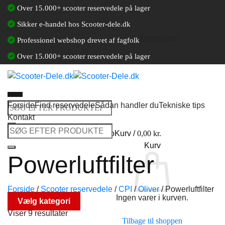
Fortsæt
Over 15.000+ scooter reservedele på lager
til
Sikker e-handel hos Scooter-dele.dk
indhold
[gtranslate]
Professionel webshop drevet af fagfolk
Over 15.000+ scooter reservedele på lager
Forside
Find reservedele
Sådan handler du
Tekniske tips
Søg
Kontakt
efter:
Søg
Log ind / Opret en kundekonto
Kurv /
0,00
kr.
efter:
Kurv
Powerluftfilter
Forside
/
Scooter reservedele
/
CPI
/
Oliver
/
Powerluftfilter
Ingen varer i kurven.
Vælg kategori
Viser 9 resultater
Tilbage til shoppen