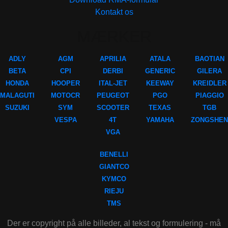
Kontakt os
MÆRKER
ADLY
AGM
APRILIA
ATALA
BAOTIAN
BETA
CPI
DERBI
GENERIC
GILERA
HONDA
HOOPER
ITAL-JET
KEEWAY
KREIDLER
MALAGUTI
MOTOCR
PEUGEOT
PGO
PIAGGIO
SUZUKI
SYM
SCOOTER
TEXAS
TGB
VESPA
4T
YAMAHA
ZONGSHEN
VGA
BENELLI
GIANTCO
KYMCO
RIEJU
TMS
Der er copyright på alle billeder, al tekst og formulering - må