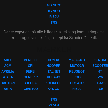
GIANTCO
KYMCO
RIEJU
TMS
Der er copyright på alle billeder, al tekst og formulering - må
kun bruges ved skriftlig accept fra Scooter-Dele.dk
MÆRKER
ADLY
BENELLI
HONDA
MALAGUTI
SUZUKI
AGM
CPI
HOOPER
MOTOCR
SCOOTER
APRILIA
DERBI
ITAL-JET
PEUGEOT
4T
ATALA
GENERIC
KEEWAY
PGO
SYM
BAOTIAN
GILERA
KREIDLER
PIAGGIO
TEXAS
BETA
GIANTCO
KYMCO
RIEJU
TGB
TMS
VESPA