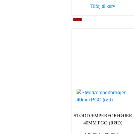
var:
er:
Tilføj til kurv
149,00 kr..
69,00 
-54%
STØDDÆMPERFORHØJER
40MM PGO (RØD)