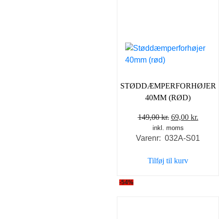
STØDDÆMPERFORHØJER
40MM (RØD)
Den
Den
149,00
kr.
69,00
kr.
inkl. moms
oprindelige
aktuel
Varenr: 032A-S01
pris
pris
var:
er:
Tilføj til kurv
149,00 kr..
69,00 
-54%