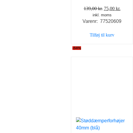
Den
Den
139,00
kr.
75,00
kr.
inkl. moms
oprindelige
aktuel
Varenr: 77520609
pris
pris
var:
er:
Tilføj til kurv
139,00 kr..
75,00 
-54%