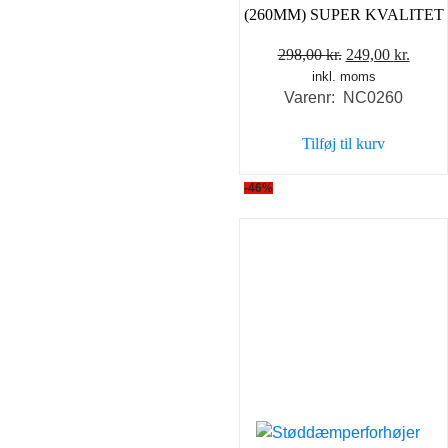
(260MM) SUPER KVALITET
Den
Den
298,00
kr.
249,00
kr.
inkl. moms
oprindelige
aktue
Varenr: NC0260
pris
pris
var:
er:
Tilføj til kurv
298,00 kr..
249,0
-46%