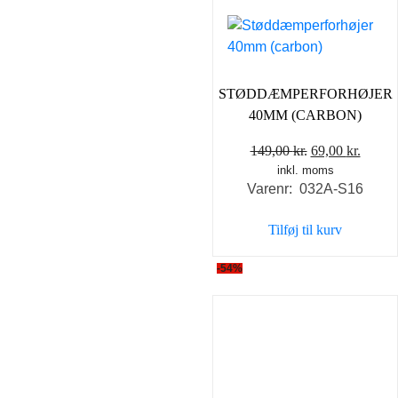
STØDDÆMPERFORHØJER
40MM (CARBON)
Den
Den
149,00
kr.
69,00
kr.
inkl. moms
oprindelige
aktuel
Varenr: 032A-S16
pris
pris
var:
er:
Tilføj til kurv
149,00 kr..
69,00 
-54%