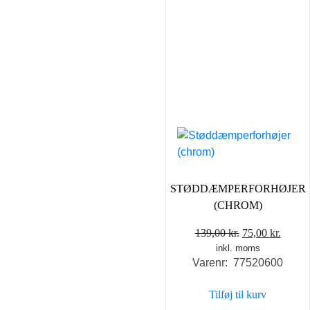
STØDDÆMPERFORHØJER
(CHROM)
Den
Den
139,00
kr.
75,00
kr.
inkl. moms
oprindelige
aktuel
Varenr: 77520600
pris
pris
var:
er:
Tilføj til kurv
139,00 kr..
75,00 