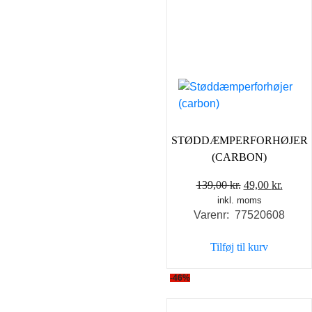
STØDDÆMPERFORHØJER
(CARBON)
Den
Den
139,00
kr.
49,00
kr.
inkl. moms
oprindelige
aktuel
Varenr: 77520608
pris
pris
var:
er:
Tilføj til kurv
139,00 kr..
49,00 
-46%