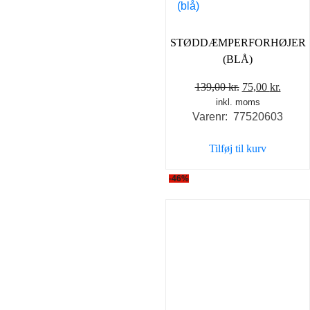
STØDDÆMPERFORHØJER
(BLÅ)
Den
Den
139,00
kr.
75,00
kr.
inkl. moms
oprindelige
aktuel
Varenr: 77520603
pris
pris
var:
er:
Tilføj til kurv
139,00 kr..
75,00 
-46%