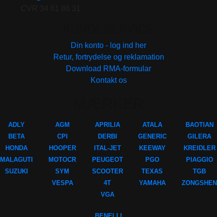
CVR 34 61 86 31
KUNDESERVICE
Din konto - log ind her
Retur, fortrydelse og reklamation
Download RMA-formular
Kontakt os
MÆRKER
ADLY
AGM
APRILIA
ATALA
BAOTIAN
BETA
CPI
DERBI
GENERIC
GILERA
HONDA
HOOPER
ITAL-JET
KEEWAY
KREIDLER
MALAGUTI
MOTOCR
PEUGEOT
PGO
PIAGGIO
SUZUKI
SYM
SCOOTER
TEXAS
TGB
VESPA
4T
YAMAHA
ZONGSHEN
VGA
BENELLI