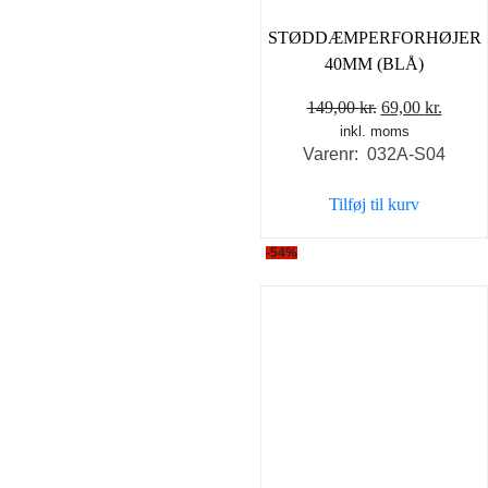
STØDDÆMPERFORHØJER
40MM (BLÅ)
Den
Den
149,00
kr.
69,00
kr.
inkl. moms
oprindelige
aktuel
Varenr: 032A-S04
pris
pris
var:
er:
Tilføj til kurv
149,00 kr..
69,00 
-54%