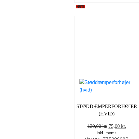
-46%
STØDDÆMPERFORHØJER
(HVID)
Den
Den
139,00
kr.
75,00
kr.
inkl. moms
oprindelige
aktuel