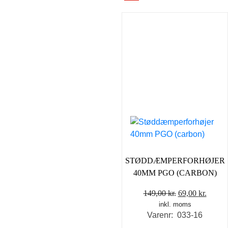
STØDDÆMPERFORHØJER
40MM PGO (CARBON)
Den
Den
149,00
kr.
69,00
kr.
inkl. moms
oprindelige
aktuel
Varenr: 033-16
pris
pris