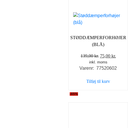
STØDDÆMPERFORHØJER
(BLÅ)
Den
Den
139,00
kr.
75,00
kr.
inkl. moms
oprindelige
aktuel
Varenr: 77520602
pris
pris
var:
er:
Tilføj til kurv
139,00 kr..
75,00 
-65%