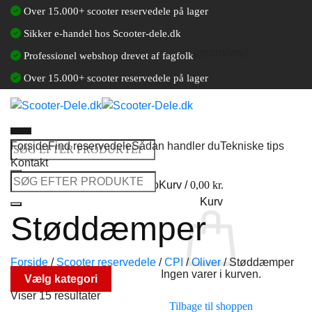
Fortsæt
Over 15.000+ scooter reservedele på lager
til
Sikker e-handel hos Scooter-dele.dk
indhold
[gtranslate]
Professionel webshop drevet af fagfolk
Over 15.000+ scooter reservedele på lager
Forside
Find reservedele
Sådan handler du
Tekniske tips
Søg
Kontakt
efter:
Søg
Log ind / Opret en kundekonto
Kurv /
0,00
kr.
efter:
Kurv
Støddæmper
Forside
/
Scooter reservedele
/
CPI
/
Oliver
/
Støddæmper
Ingen varer i kurven.
Vælg kategori
Viser 15 resultater
Tilbage til shoppen