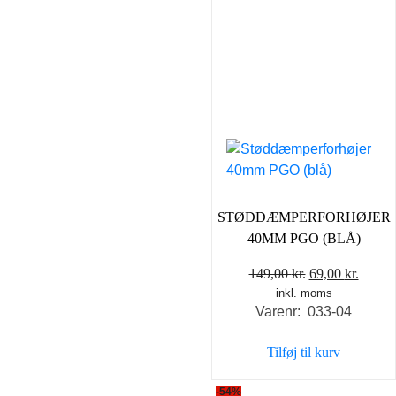
STØDDÆMPERFORHØJER
40MM PGO (BLÅ)
Den
Den
149,00
kr.
69,00
kr.
inkl. moms
oprindelige
aktuel
Varenr: 033-04
pris
pris
var:
er:
Tilføj til kurv
149,00 kr..
69,00 
-54%