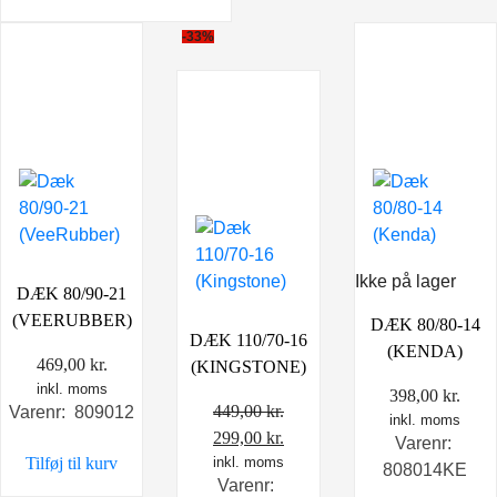
-33%
Ikke på lager
DÆK 80/90-21
(VEERUBBER)
DÆK 80/80-14
DÆK 110/70-16
(KENDA)
469,00
kr.
(KINGSTONE)
inkl. moms
398,00
kr.
449,00
kr.
Varenr: 809012
inkl. moms
Den
Den
299,00
kr.
Varenr:
Tilføj til kurv
oprindelige
inkl. moms
aktuelle
808014KE
Varenr:
pris
pris