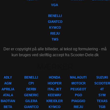
VGA
BENELLI
GIANTCO
KYMCO
RIEJU
TMS
Der er copyright på alle billeder, al tekst og formulering - må
kun bruges ved skriftlig accept fra Scooter-Dele.dk
MÆRKER
ADLY
BENELLI
HONDA
MALAGUTI
SUZUKI
AGM
CPI
HOOPER
MOTOCR
SCOOTER
APRILIA
DERBI
ITAL-JET
PEUGEOT
4T
ATALA
GENERIC
KEEWAY
PGO
SYM
BAOTIAN
GILERA
KREIDLER
PIAGGIO
TEXAS
BETA
GIANTCO
KYMCO
RIEJU
TGB