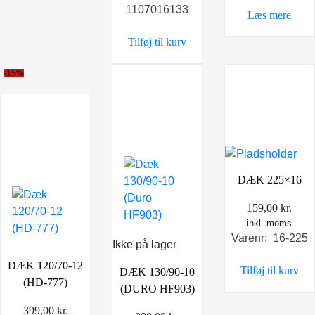
1107016133
var:
er:
Læs mere
449,00 kr..
299,00 kr..
Tilføj til kurv
-15%
DÆK 225×16
159,00
kr.
inkl. moms
Varenr: 16-225
Ikke på lager
DÆK 120/70-12
Tilføj til kurv
DÆK 130/90-10
(HD-777)
(DURO HF903)
399,00
kr.