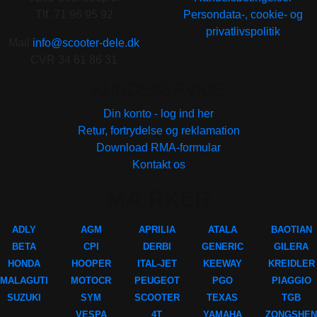
Tlf. 71 96 95 92
Persondata-, cookie- og
privatlivspolitik
Mail
info@scooter-dele.dk
CVR 34 61 86 31
KUNDESERVICE
Din konto - log ind her
Retur, fortrydelse og reklamation
Download RMA-formular
Kontakt os
MÆRKER
ADLY
AGM
APRILIA
ATALA
BAOTIAN
BETA
CPI
DERBI
GENERIC
GILERA
HONDA
HOOPER
ITAL-JET
KEEWAY
KREIDLER
MALAGUTI
MOTOCR
PEUGEOT
PGO
PIAGGIO
SUZUKI
SYM
SCOOTER
TEXAS
TGB
VESPA
4T
YAMAHA
ZONGSHEN