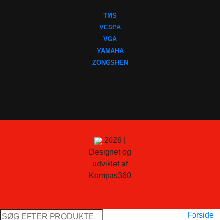
TMS
VESPA
VGA
YAMAHA
ZONGSHEN
2026 |
Designet og
udviklet af
Kompas360
Søg
Forside