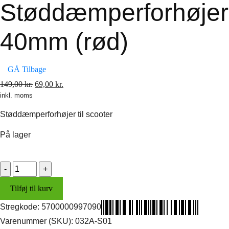
Støddæmperforhøjer
40mm (rød)
GÅ Tilbage
Den
Den
149,00
kr.
69,00
kr.
inkl. moms
oprindelige
aktuelle
pris
pris
Støddæmperforhøjer til scooter
var:
er:
149,00 kr..
69,00 kr..
På lager
Støddæmperforhøjer
40mm
Tilføj til kurv
(rød)
antal
Stregkode:
5700000997090
Varenummer (SKU):
032A-S01