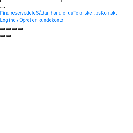
efter:
Find reservedele
Sådan handler du
Tekniske tips
Kontakt
Log ind / Opret en kundekonto