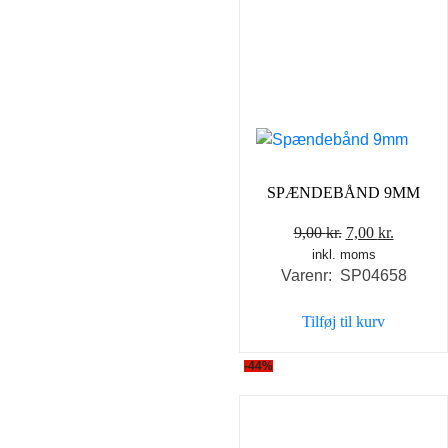
SPÆNDEBÅND 9MM
Den
Den
9,00
kr.
7,00
kr.
inkl. moms
oprindelige
aktuell
Varenr: SP04658
pris
pris
var:
er:
Tilføj til kurv
9,00 kr..
7,00 kr..
-44%