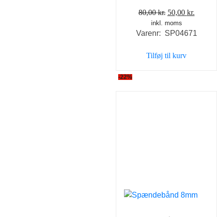
Den
Den
80,00
kr.
50,00
kr.
inkl. moms
oprindelige
aktuel
Varenr: SP04671
pris
pris
var:
er:
Tilføj til kurv
80,00 kr..
50,00 k
-22%