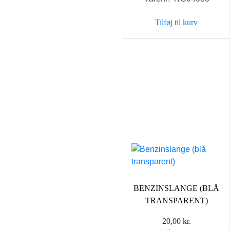
pris
pris
var:
er:
Tilføj til kurv
35,00 kr..
25,00 k
BENZINSLANGE (BLÅ
TRANSPARENT)
20,00
kr.