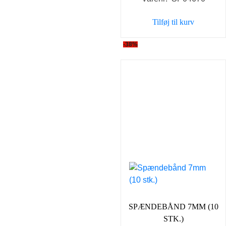
pris
pris
var:
er:
Tilføj til kurv
8,00 kr..
7,00 kr..
-38%
SPÆNDEBÅND 7MM (10
STK.)