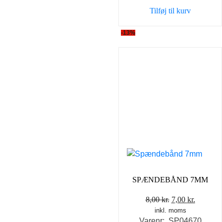
Tilføj til kurv
-13%
SPÆNDEBÅND 7MM
Den
Den
8,00
kr.
7,00
kr.
inkl. moms
oprindelige
aktuell
Varenr: SP04670