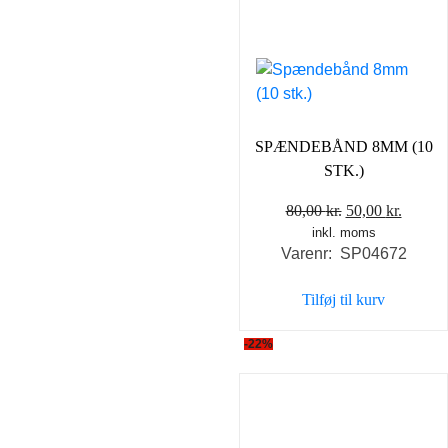
SPÆNDEBÅND 8MM (10
STK.)
Den
Den
80,00
kr.
50,00
kr.
inkl. moms
oprindelige
aktuel
Varenr: SP04672
pris
pris
var:
er:
Tilføj til kurv
80,00 kr..
50,00 k
-22%