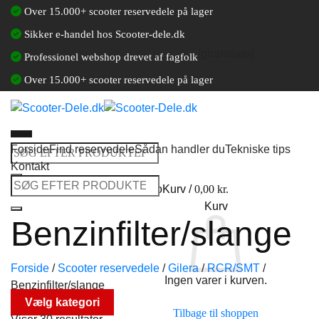
Fortsæt
Over 15.000+ scooter reservedele på lager
til
Sikker e-handel hos Scooter-dele.dk
indhold
[gtranslate]
Professionel webshop drevet af fagfolk
Over 15.000+ scooter reservedele på lager
Forside
Find reservedele
Sådan handler du
Tekniske tips
Søg
Kontakt
efter:
Søg
Log ind / Opret en kundekonto
Kurv /
0,00
kr.
efter:
Kurv
Benzinfilter/slange
Forside
/
Scooter reservedele
/
Gilera
/
RCR/SMT
/
Ingen varer i kurven.
Benzinfilter/slange
Vælg kategori
Tilbage til shoppen