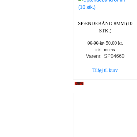
SPÆNDEBÅND 8MM (10
STK.)
Den
Den
90,00
kr.
50,00
kr.
inkl. moms
oprindelige
aktuel
Varenr: SP04660
pris
pris
var:
er:
Tilføj til kurv
90,00 kr..
50,00 k
-38%