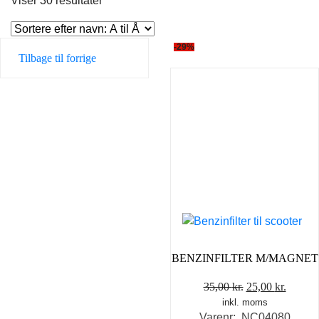
Viser 30 resultater
-29%
Tilbage til forrige
BENZINFILTER M/MAGNET
Den
Den
35,00
kr.
25,00
kr.
inkl. moms
oprindelige
aktuel
Varenr: NC04080