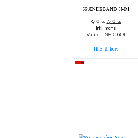
SPÆNDEBÅND 8MM
Den
Den
8,00
kr.
7,00
kr.
inkl. moms
oprindelige
aktuell
Varenr: SP04669
pris
pris
var:
er:
Tilføj til kurv
8,00 kr..
7,00 kr..
-44%