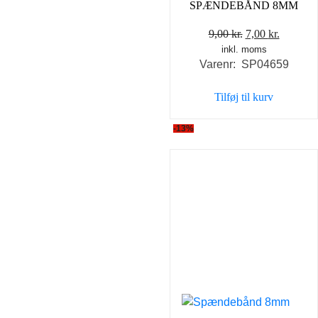
SPÆNDEBÅND 8MM
Den
Den
9,00
kr.
7,00
kr.
inkl. moms
oprindelige
aktuell
Varenr: SP04659
pris
pris
var:
er:
Tilføj til kurv
9,00 kr..
7,00 kr..
-13%