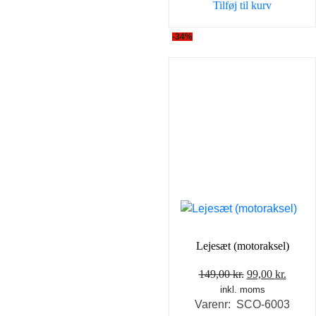
Tilføj til kurv
-34%
Lejesæt (motoraksel)
Den
Den
149,00
kr.
99,00
kr.
inkl. moms
oprindelige
aktuel
Varenr: SCO-6003
pris
pris