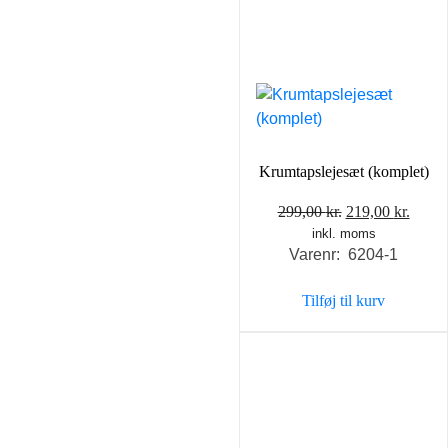
Krumtapslejesæt (komplet)
Den
Den
299,00
kr.
219,00
kr.
inkl. moms
oprindelige
aktue
Varenr: 6204-1
pris
pris
var:
er:
Tilføj til kurv
299,00 kr..
219,0