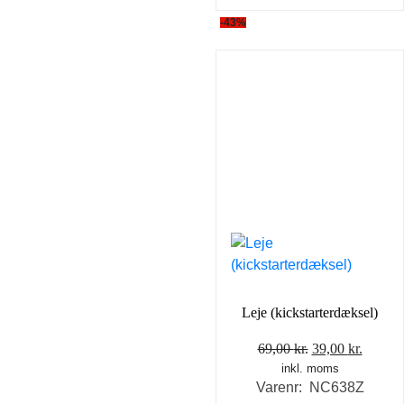
-43%
Leje (kickstarterdæksel)
Den
Den
69,00
kr.
39,00
kr.
inkl. moms
oprindelige
aktuel
Varenr: NC638Z
pris
pris