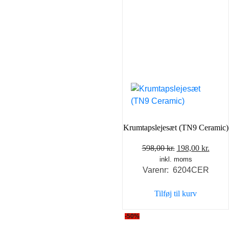
Krumtapslejesæt (TN9 Ceramic)
Den
Den
598,00
kr.
198,00
kr.
inkl. moms
oprindelige
aktue
Varenr: 6204CER
pris
pris
var:
er:
Tilføj til kurv
598,00 kr..
198,0
-50%