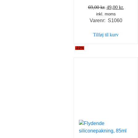
Den
Den
69,00
kr.
49,00
kr.
inkl. moms
oprindelige
aktuel
Varenr: S1060
pris
pris
var:
er:
Tilføj til kurv
69,00 kr..
49,00 k
-22%