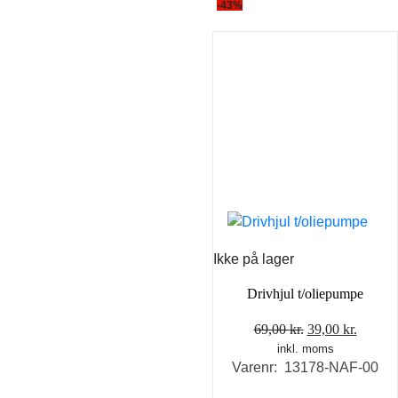
-43%
Ikke på lager
Drivhjul t/oliepumpe
Den
Den
69,00
kr.
39,00
kr.
inkl. moms
oprindelige
aktuel
Varenr: 13178-NAF-00
pris
pris
var:
er: