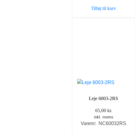
var:
er:
Tilføj til kurv
69,00 kr..
39,00 k
Leje 6003-2RS
65,00
kr.
inkl. moms
Varenr: NC60032RS