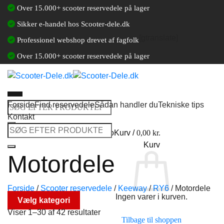
Fortsæt
Over 15.000+ scooter reservedele på lager
til
Sikker e-handel hos Scooter-dele.dk
indhold
[gtranslate]
Professionel webshop drevet af fagfolk
Over 15.000+ scooter reservedele på lager
Forside
Find reservedele
Sådan handler du
Tekniske tips
Søg
Kontakt
efter:
Søg
Log ind / Opret en kundekonto
Kurv /
0,00
kr.
efter:
Kurv
Motordele
Forside
/
Scooter reservedele
/
Keeway
/
RY6
/
Motordele
Ingen varer i kurven.
Vælg kategori
Viser 1–30 af 42 resultater
Tilbage til shoppen