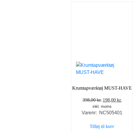
Krumtapværktøj MUST-HAVE
Den
Den
398,00
kr.
198,00
kr.
inkl. moms
oprindelige
aktue
Varenr: NC505401
pris
pris
var:
er:
Tilføj til kurv
398,00 kr..
198,0