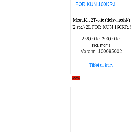
MetraKit 2T-olie (delsyntetisk)
(2 stk.) 2L FOR KUN 160KR.!
Den
Den
238,00
kr.
200,00
kr.
inkl. moms
oprindelige
aktue
Varenr: 100085002
pris
pris
var:
er:
Tilføj til kurv
238,00 kr..
200,0
-22%