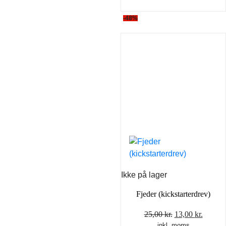
-48%
Ikke på lager
Fjeder (kickstarterdrev)
Den
Den
25,00
kr.
13,00
kr.
inkl. moms
oprindelige
aktuel