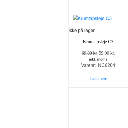
Ikke på lager
Krumtapsleje C3
Den
Den
69,00
kr.
59,00
kr.
inkl. moms
oprindelige
aktuel
Varenr: NC6204
pris
pris
var:
er:
Læs mere
69,00 kr..
59,00 k