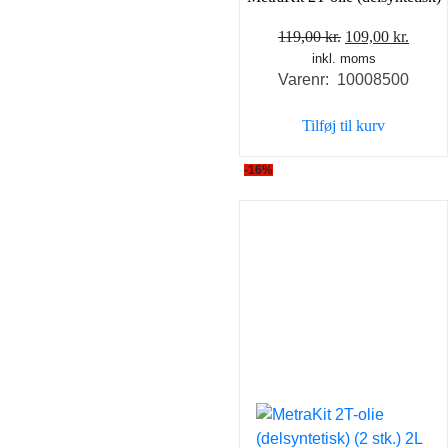
Den
Den
119,00
kr.
109,00
kr.
inkl. moms
oprindelige
aktue
Varenr: 10008500
pris
pris
var:
er:
Tilføj til kurv
119,00 kr..
109,00
-16%