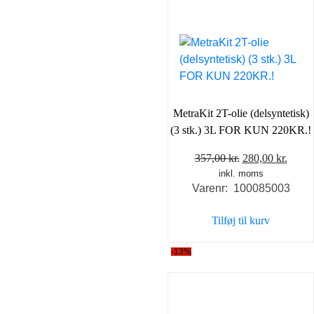
MetraKit 2T-olie (delsyntetisk)
(3 stk.) 3L FOR KUN 220KR.!
Den
Den
357,00
kr.
280,00
kr.
inkl. moms
oprindelige
aktue
Varenr: 100085003
pris
pris
var:
er:
Tilføj til kurv
357,00 kr..
280,0
-13%