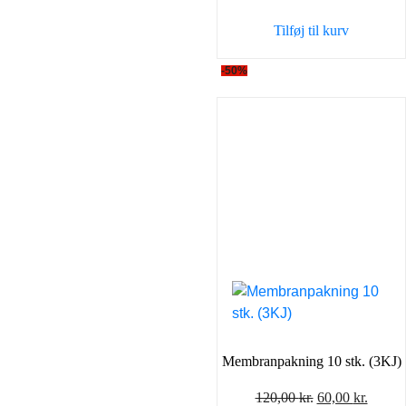
Tilføj til kurv
-50%
Membranpakning 10 stk. (3KJ)
Den
Den
120,00
kr.
60,00
kr.