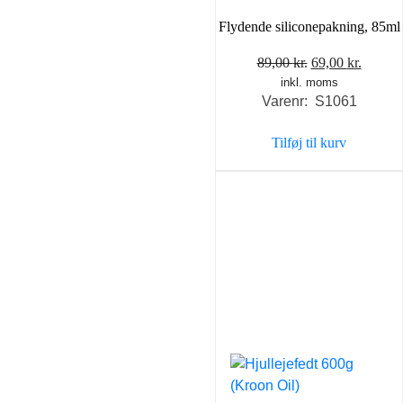
Flydende siliconepakning, 85ml
Den
Den
89,00
kr.
69,00
kr.
inkl. moms
oprindelige
aktuel
Varenr: S1061
pris
pris
var:
er:
Tilføj til kurv
89,00 kr..
69,00 k