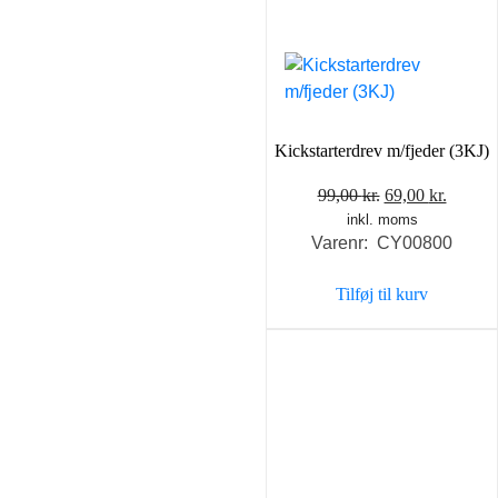
Kickstarterdrev m/fjeder (3KJ)
Den
Den
99,00
kr.
69,00
kr.
inkl. moms
oprindelige
aktuel
Varenr: CY00800
pris
pris
var:
er:
Tilføj til kurv
99,00 kr..
69,00 k