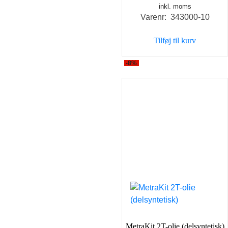
inkl. moms
oprindelige
aktuel
Varenr: 343000-10
pris
pris
var:
er:
Tilføj til kurv
120,00 kr..
60,00 
-8%
MetraKit 2T-olie (delsyntetisk)