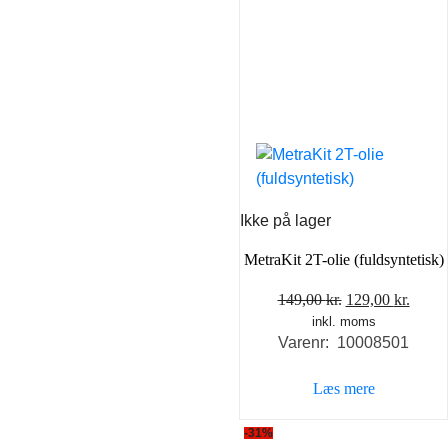
Ikke på lager
MetraKit 2T-olie (fuldsyntetisk)
Den
Den
149,00
kr.
129,00
kr.
inkl. moms
oprindelige
aktue
Varenr: 10008501
pris
pris
var:
er:
Læs mere
149,00 kr..
129,0
-31%