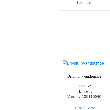
Læs mere
69,00 kr..
39,00 k
Drivhjul t/vandpumpe
99,00
kr.
inkl. moms
Varenr: 100110040
Tilføj til kurv