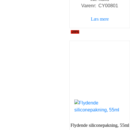
Varenr: CY00801
pris
pris
var:
er:
Læs mere
25,00 kr..
13,00 k
-29%
Flydende siliconepakning, 55ml