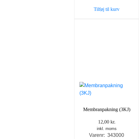
var:
er:
Tilføj til kurv
149,00 kr..
99,00 
Membranpakning (3KJ)
12,00
kr.
inkl. moms
Varenr: 343000