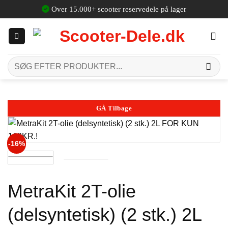
Fortsæt
Over 15.000+ scooter reservedele på lager
til
indhold
Søg
efter:
GÅ Tilbage
-16%
MetraKit 2T-olie
(delsyntetisk) (2 stk.) 2L