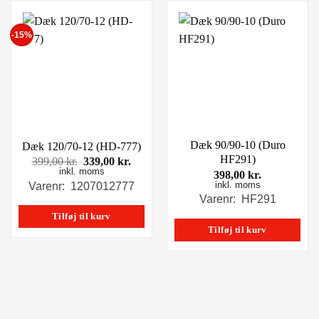
-15%
Dæk 90/90-10 (Duro
Dæk 120/70-12 (HD-777)
HF291)
Den
Den
399,00
kr.
339,00
kr.
inkl. moms
oprindelige
aktuelle
398,00
kr.
pris
pris
inkl. moms
Varenr: 1207012777
var:
er:
Varenr: HF291
399,00 kr..
339,00 kr..
Tilføj til kurv
Tilføj til kurv