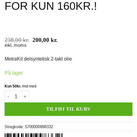
FOR KUN 160KR.!
Den
Den
238,00
kr.
200,00
kr.
oprindelige
aktuelle
inkl. moms
pris
pris
var:
er:
MetraKit delsyntetisk 2-takt olie
238,00 kr..
200,00 kr..
På lager
MetraKit 2T-olie (delsyntetisk) (2 stk.) 2L FOR KUN 160KR.! anta
TILFØJ TIL KURV
Stregkode:
5700000998332