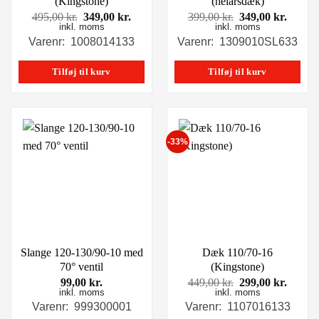
(Kingstone)
(helårsdæk)
Den
Den
Den
Den
495,00
kr.
349,00
kr.
399,00
kr.
349,00
kr.
inkl. moms
oprindelige
aktuelle
inkl. moms
oprindelige
aktuel
pris
pris
pris
pris
Varenr: 1008014133
Varenr: 1309010SL633
var:
er:
var:
er:
495,00 kr..
349,00 kr..
399,00 kr..
349,00
Tilføj til kurv
Tilføj til kurv
-33%
Slange 120-130/90-10 med
Dæk 110/70-16
70° ventil
(Kingstone)
Den
Den
99,00
kr.
449,00
kr.
299,00
kr.
inkl. moms
inkl. moms
oprindelige
aktuel
pris
pris
Varenr: 999300001
Varenr: 1107016133
var:
er: