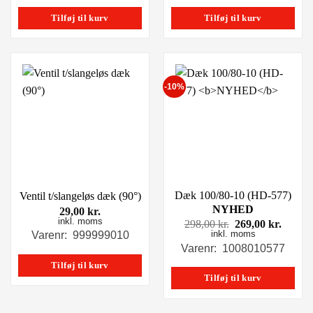
449,00 kr..
299,00
Tilføj til kurv
Tilføj til kurv
-10%
Dæk 100/80-10 (HD-577)
Ventil t/slangeløs dæk (90°)
NYHED
29,00
kr.
inkl. moms
Den
Den
298,00
kr.
269,00
kr.
inkl. moms
oprindelige
aktuel
Varenr: 999999010
pris
pris
Varenr: 1008010577
var:
er:
Tilføj til kurv
298,00 kr..
269,00
Tilføj til kurv