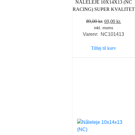
NÅLELEJE 10X14X13 (NC
RACING) SUPER KVALITET
Den
Den
89,00
kr.
69,00
kr.
inkl. moms
oprindelige
aktuel
Varenr: NC101413
pris
pris
var:
er:
Tilføj til kurv
89,00 kr..
69,00 k