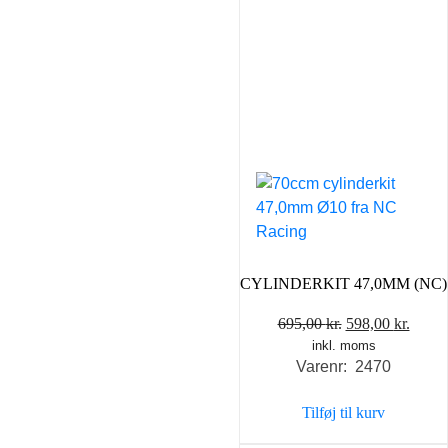
CYLINDERKIT 47,0MM (NC)
Den
Den
695,00
kr.
598,00
kr.
inkl. moms
oprindelige
aktue
Varenr: 2470
pris
pris
var:
er:
Tilføj til kurv
695,00 kr..
598,0