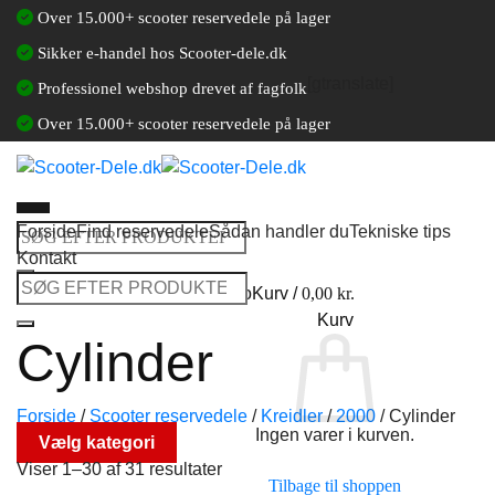
Fortsæt
Over 15.000+ scooter reservedele på lager
til
Sikker e-handel hos Scooter-dele.dk
indhold
[gtranslate]
Professionel webshop drevet af fagfolk
Over 15.000+ scooter reservedele på lager
Forside
Find reservedele
Sådan handler du
Tekniske tips
Søg
Kontakt
efter:
Søg
Log ind / Opret en kundekonto
Kurv /
0,00
kr.
efter:
Kurv
Cylinder
Forside
/
Scooter reservedele
/
Kreidler
/
2000
/
Cylinder
Ingen varer i kurven.
Vælg kategori
Viser 1–30 af 31 resultater
Tilbage til shoppen