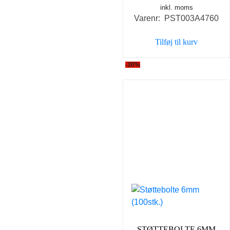
inkl. moms
oprindelige
aktuel
Varenr: PST003A4760
pris
pris
var:
er:
Tilføj til kurv
98,00 kr..
49,00 k
-30%
STØTTEBOLTE 6MM