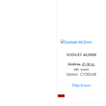
SODSÆT 48,0MM
Den
Den
59,00
kr.
45,00
kr.
inkl. moms
oprindelige
aktuel
Varenr: CY00148
pris
pris
var:
er:
Tilføj til kurv
59,00 kr..
45,00 k
-40%