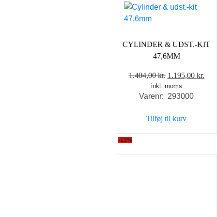
CYLINDER & UDST.-KIT
47,6MM
Den
De
1.404,00
kr.
1.195,00
kr.
inkl. moms
oprindelige
akt
Varenr: 293000
pris
pris
var:
er:
Tilføj til kurv
1.404,00 kr..
1.19
-13%