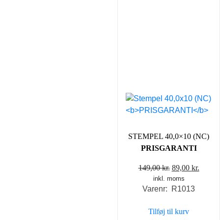
STEMPEL 40,0×10 (NC)
PRISGARANTI
Den
Den
149,00
kr.
89,00
kr.
inkl. moms
oprindelige
aktuel
Varenr: R1013
pris
pris
var:
er:
Tilføj til kurv
149,00 kr..
89,00 