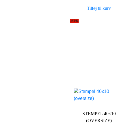
var:
er:
Tilføj til kurv
179,00 kr..
159,0
-67%
STEMPEL 40×10
(OVERSIZE)