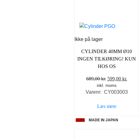
Ikke på lager
CYLINDER 40MM Ø10
INGEN TILKØRING! KUN
HOS OS
Den
Den
689,00
kr.
599,00
kr.
inkl. moms
oprindelige
aktue
Varenr: CY003003
pris
pris
var:
er:
Læs mere
689,00 kr..
599,0
-14%
MADE IN JAPAN