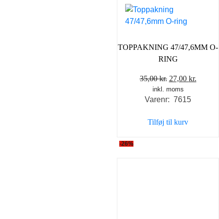
TOPPAKNING 47/47,6MM O-
RING
Den
Den
35,00
kr.
27,00
kr.
inkl. moms
oprindelige
aktuel
Varenr: 7615
pris
pris
var:
er:
Tilføj til kurv
35,00 kr..
27,00 k
-26%