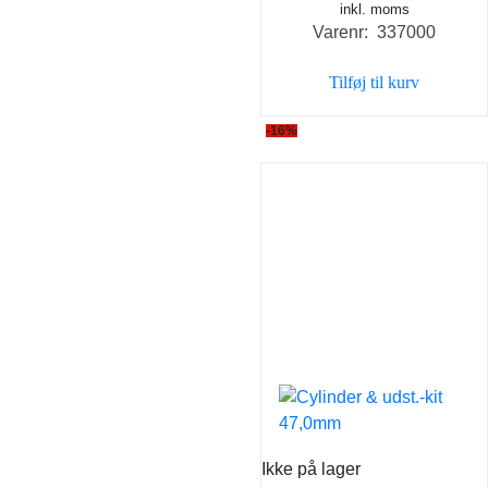
inkl. moms
oprindelige
aktuel
Varenr: 337000
pris
pris
var:
er:
Tilføj til kurv
25,00 kr..
20,00 k
-16%
Ikke på lager