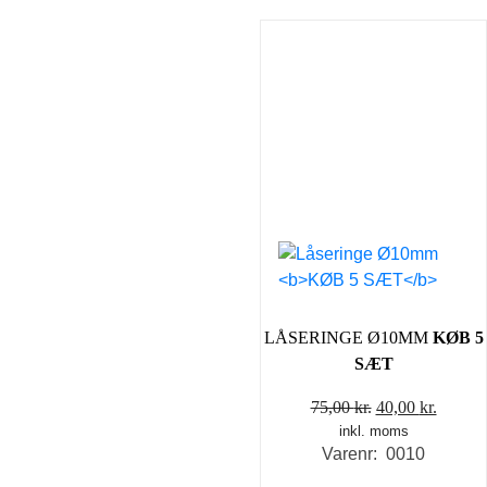
LÅSERINGE Ø10MM
KØB 5
SÆT
Den
Den
75,00
kr.
40,00
kr.
inkl. moms
oprindelige
aktuel
Varenr: 0010
pris
pris
var:
er: