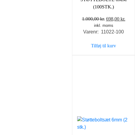
(100STK.)
Den
Den
1.000,00
kr.
698,00
kr.
inkl. moms
oprindelige
aktu
Varenr: 11022-100
pris
pris
var:
er:
Tilføj til kurv
1.000,00 kr..
698,0