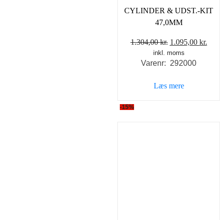
CYLINDER & UDST.-KIT
47,0MM
Den
De
1.304,00
kr.
1.095,00
kr.
inkl. moms
oprindelige
akt
Varenr: 292000
pris
pris
var:
er:
Læs mere
1.304,00 kr..
1.09
-15%