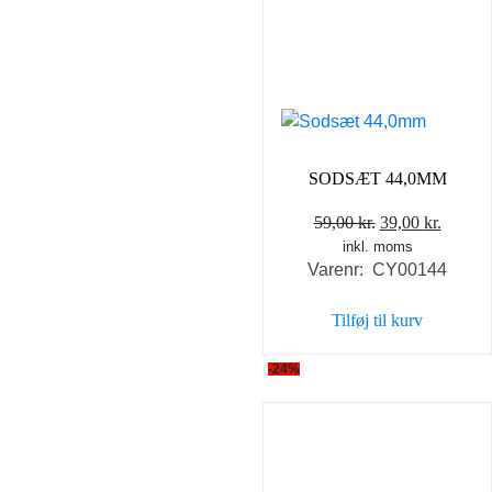
SODSÆT 44,0MM
Den
Den
59,00
kr.
39,00
kr.
inkl. moms
oprindelige
aktuel
Varenr: CY00144
pris
pris
var:
er:
Tilføj til kurv
59,00 kr..
39,00 k
-24%