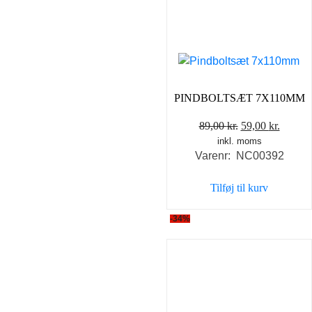
PINDBOLTSÆT 7X110MM
Den
Den
89,00
kr.
59,00
kr.
inkl. moms
oprindelige
aktuel
Varenr: NC00392
pris
pris
var:
er:
Tilføj til kurv
89,00 kr..
59,00 k
-34%