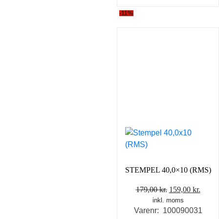
-11%
STEMPEL 40,0×10 (RMS)
Den
Den
179,00
kr.
159,00
kr.
inkl. moms
oprindelige
aktue
Varenr: 100090031
pris
pris