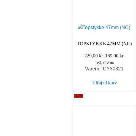
TOPSTYKKE 47MM (NC)
Den
Den
229,00
kr.
169,00
kr.
inkl. moms
oprindelige
aktue
Varenr: CY30321
pris
pris
var:
er:
Tilføj til kurv
229,00 kr..
169,0
-34%