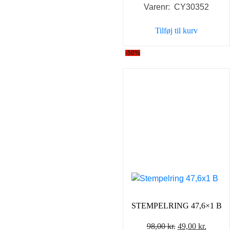
Varenr: CY30352
Tilføj til kurv
-50%
STEMPELRING 47,6×1 B
Den
Den
98,00
kr.
49,00
kr.