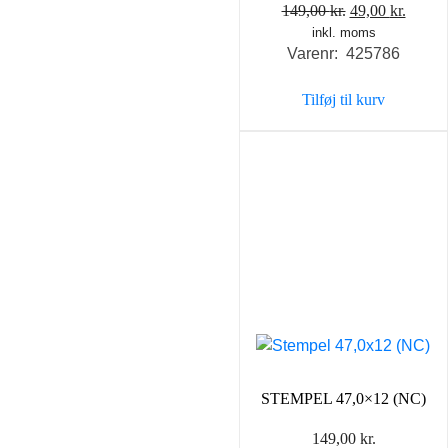
Den
Den
149,00
kr.
49,00
kr.
inkl. moms
oprindelige
aktuel
Varenr: 425786
pris
pris
var:
er:
Tilføj til kurv
149,00 kr..
49,00 
STEMPEL 47,0×12 (NC)
149,00
kr.