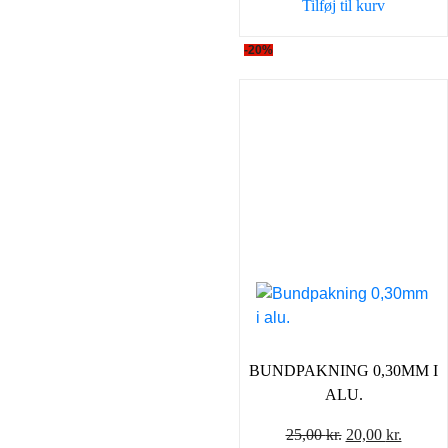
Tilføj til kurv
-20%
BUNDPAKNING 0,30MM I
ALU.
Den
Den
25,00
kr.
20,00
kr.