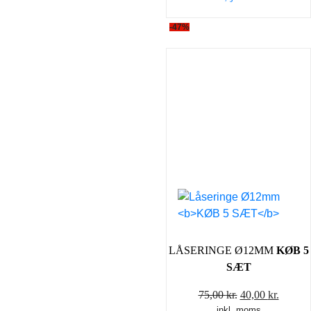
-47%
LÅSERINGE Ø12MM
KØB 5
SÆT
Den
Den
75,00
kr.
40,00
kr.
inkl. moms
oprindelige
aktuel