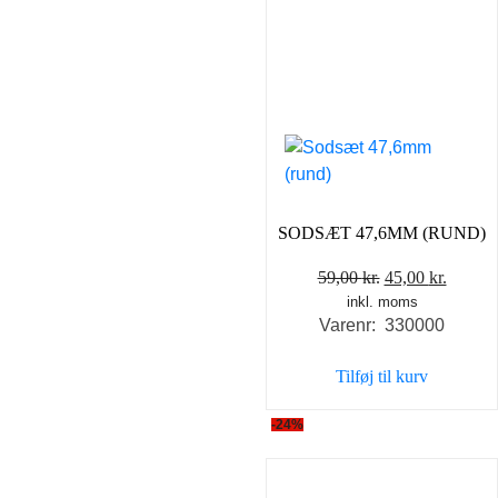
SODSÆT 47,6MM (RUND)
Den
Den
59,00
kr.
45,00
kr.
inkl. moms
oprindelige
aktuel
Varenr: 330000
pris
pris
var:
er:
Tilføj til kurv
59,00 kr..
45,00 k
-24%