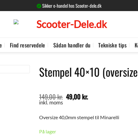
Sikker e-handel hos Scooter-dele.dk
e
Find reservedele
Sådan handler du
Tekniske tips
K
Stempel 40×10 (oversize
149,00
kr.
49,00
kr.
Den
Den
oprindelige
aktuelle
inkl. moms
pris
pris
var:
er:
Oversize 40,0mm stempel til Minarelli
149,00 kr..
49,00 kr..
På lager