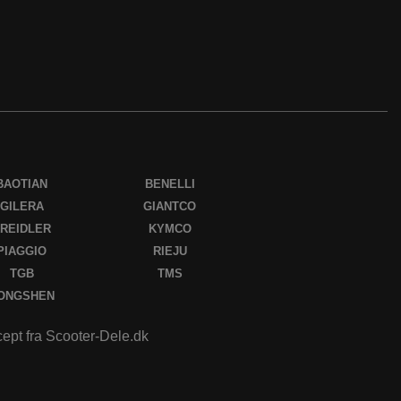
BAOTIAN
BENELLI
GILERA
GIANTCO
REIDLER
KYMCO
PIAGGIO
RIEJU
TGB
TMS
ONGSHEN
ccept fra Scooter-Dele.dk