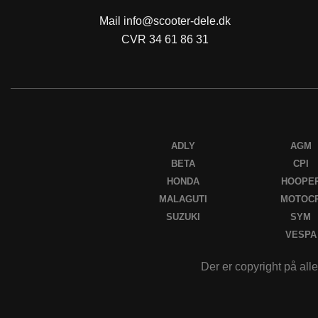
Mail
info@scooter-dele.dk
CVR 34 61 86 31
ADLY
AGM
BETA
CPI
HONDA
HOOPE
MALAGUTI
MOTOC
SUZUKI
SYM
VESPA
Der er copyright på alle