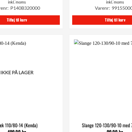
inkl. moms
inkl. moms
renr: P140B320000
Varenr: 9915500
Tilføj til kurv
Tilføj til kurv
IKKE PÅ LAGER
æk 110/80-14 (Kenda)
Slange 120-130/90-10 med 7
499,00
kr.
99,00
kr.