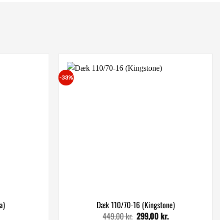
-33%
a)
Dæk 110/70-16 (Kingstone)
449,00
kr.
299,00
kr.
Den
Den