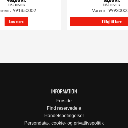
inkl. moms
inkl. moms
arenr: 991850002
Varenr: 9993000
Læs mere
Tilføj til kurv
INFORMATION
Forside
Find reservedele
Handelsbetingelser
Persondata-, cookie- og privatlivspolitik