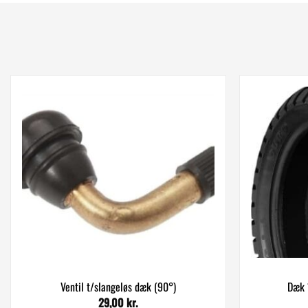
Ventil t/slangeløs dæk (90°)
Dæk 
29,00
kr.