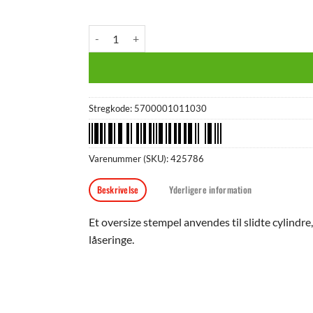
Stempel 40x10 (oversize) antal
Stregkode:
5700001011030
Varenummer (SKU):
425786
Beskrivelse
Yderligere information
Et oversize stempel anvendes til slidte cylind
låseringe.