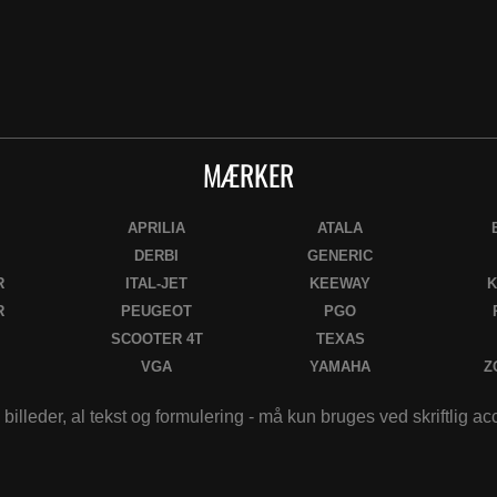
MÆRKER
APRILIA
ATALA
DERBI
GENERIC
R
ITAL-JET
KEEWAY
K
R
PEUGEOT
PGO
SCOOTER 4T
TEXAS
VGA
YAMAHA
Z
 billeder, al tekst og formulering - må kun bruges ved skriftlig a