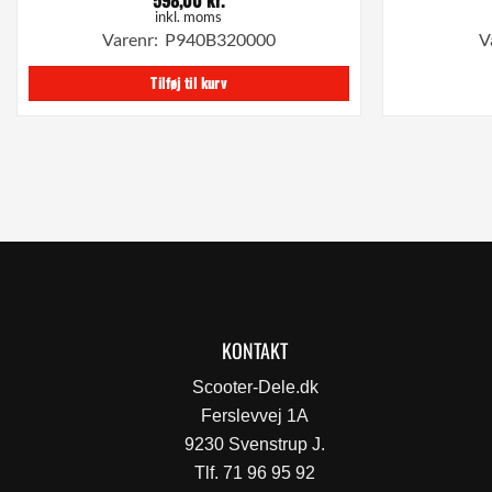
inkl. moms
Varenr: P940B320000
V
Tilføj til kurv
KONTAKT
Scooter-Dele.dk
Ferslevvej 1A
9230 Svenstrup J.
Tlf. 71 96 95 92