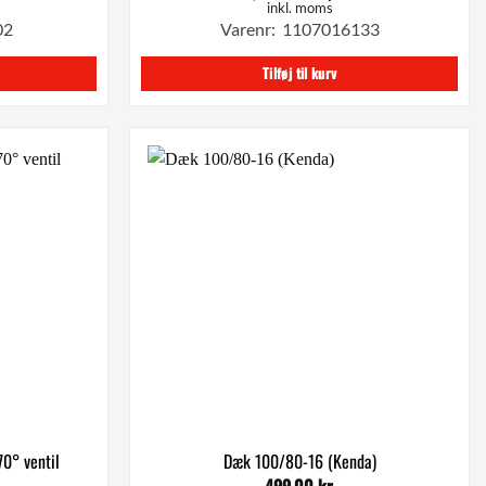
oprindelige
aktuelle
inkl. moms
pris
pris
02
Varenr: 1107016133
var:
er:
449,00 kr..
299,00 kr..
Tilføj til kurv
0° ventil
Dæk 100/80-16 (Kenda)
499,00
kr.