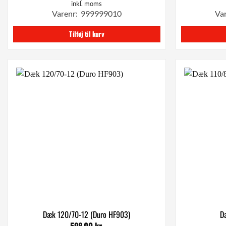
inkl. moms
Varenr: 999999010
Va
Tilføj til kurv
Dæk 120/70-12 (Duro HF903)
D
598,00
kr.