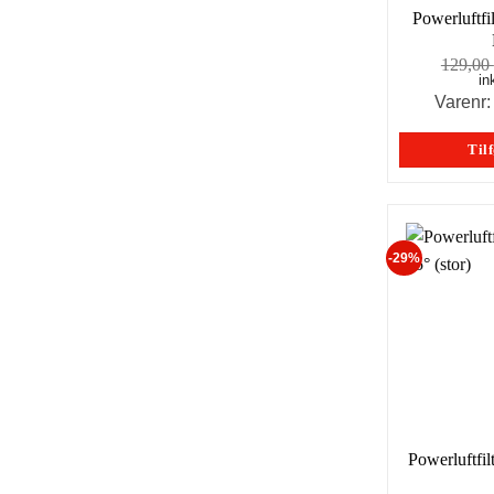
Powerluftf
129,00
in
Varenr
Tilf
-29%
Powerluftfi