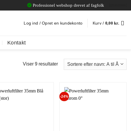
Professionel webshop drevet af fagfolk
[gtranslate]
Log ind / Opret en kundekonto
Kurv /
0,00
kr.
Kontakt
Viser 9 resultater
-24%