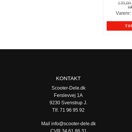
139,00
in
Varenr
Tilf
KONTAKT
Scooter-Dele.dk
Ferslevvej 1A
9230 Svenstrup J.
Tlf. 71 96 95 92
Mail
info@scooter-dele.dk
CVR 34 61 86 31