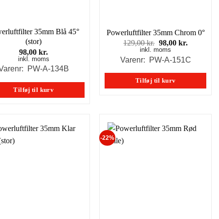
erluftfilter 35mm Blå 45°
Powerluftfilter 35mm Chrom 0°
(stor)
Den
Den
129,00
kr.
98,00
kr.
inkl. moms
oprindelige
aktuelle
98,00
kr.
pris
pris
inkl. moms
Varenr: PW-A-151C
var:
er:
Varenr: PW-A-134B
129,00 kr..
98,00 kr..
Tilføj til kurv
Tilføj til kurv
-22%