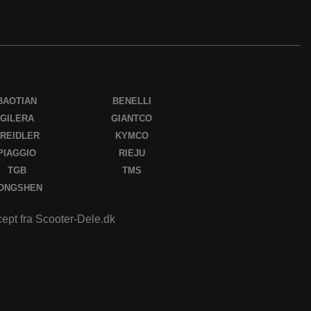
BAOTIAN
BENELLI
GILERA
GIANTCO
REIDLER
KYMCO
PIAGGIO
RIEJU
TGB
TMS
ONGSHEN
ccept fra Scooter-Dele.dk