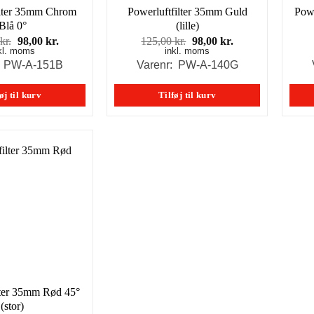
ilter 35mm Chrom
Powerluftfilter 35mm Guld
Powe
Blå 0°
(lille)
Den
Den
Den
Den
kr.
98,00
kr.
125,00
kr.
98,00
kr.
kl. moms
oprindelige
aktuelle
inkl. moms
oprindelige
aktuelle
pris
pris
pris
pris
: PW-A-151B
Varenr: PW-A-140G
var:
er:
var:
er:
129,00 kr..
98,00 kr..
125,00 kr..
98,00 kr..
øj til kurv
Tilføj til kurv
lter 35mm Rød 45°
(stor)