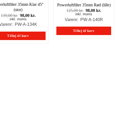
rluftfilter 35mm Klar 45°
Powerluftfilter 35mm Rød (lille)
(stor)
Den
Den
125,00
kr.
98,00
kr.
inkl. moms
oprindelige
aktuelle
Den
Den
139,00
kr.
98,00
kr.
pris
pris
inkl. moms
oprindelige
aktuelle
Varenr: PW-A-140R
var:
er:
pris
pris
Varenr: PW-A-134K
125,00 kr..
98,00 kr..
var:
er:
Tilføj til kurv
139,00 kr..
98,00 kr..
Tilføj til kurv