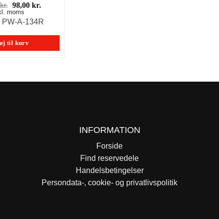
Den
Den
kr.
98,00
kr.
kl. moms
oprindelige
aktuelle
pris
pris
: PW-A-134R
var:
er:
139,00 kr..
98,00 kr..
øj til kurv
INFORMATION
Forside
Find reservedele
Handelsbetingelser
Persondata-, cookie- og privatlivspolitik