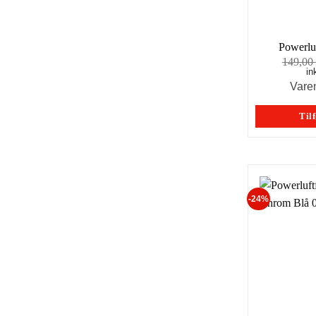
Powerluf
149,00
in
Vare
Tilf
-24%