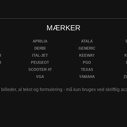
MÆRKER
APRILIA
ATALA
DERBI
GENERIC
R
ITAL-JET
KEEWAY
K
R
PEUGEOT
PGO
SCOOTER 4T
TEXAS
VGA
YAMAHA
Z
 billeder, al tekst og formulering - må kun bruges ved skriftlig a