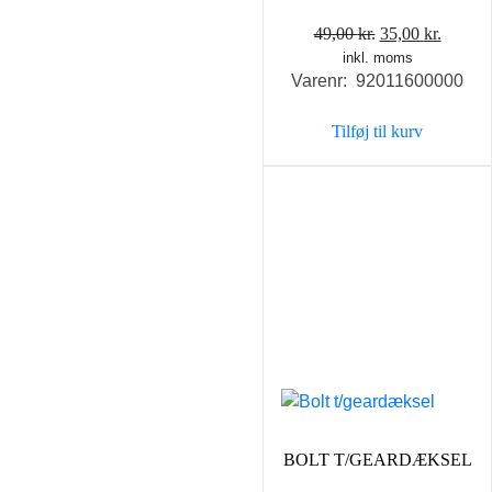
Den
Den
49,00
kr.
35,00
kr.
inkl. moms
oprindelige
aktuel
Varenr: 92011600000
pris
pris
var:
er:
Tilføj til kurv
49,00 kr..
35,00 k
BOLT T/GEARDÆKSEL