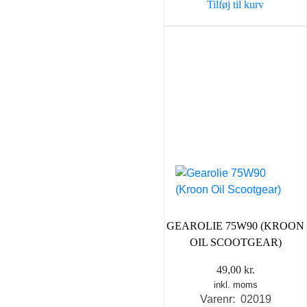
Tilføj til kurv
81,25 kr..
49,00 k
GEAROLIE 75W90 (KROON
OIL SCOOTGEAR)
49,00
kr.
inkl. moms
Varenr: 02019