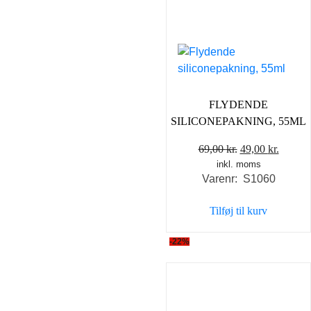
FLYDENDE
SILICONEPAKNING, 55ML
Den
Den
69,00
kr.
49,00
kr.
inkl. moms
oprindelige
aktuel
Varenr: S1060
pris
pris
var:
er:
Tilføj til kurv
69,00 kr..
49,00 k
-22%