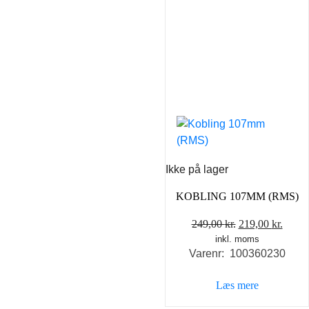
Ikke på lager
KOBLING 107MM (RMS)
Den
Den
249,00
kr.
219,00
kr.
inkl. moms
oprindelige
aktue
Varenr: 100360230
pris
pris
var:
er:
Læs mere
249,00 kr..
219,0