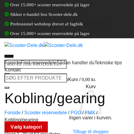
Fortsæt
Over 15.000+ scooter reservedele på lager
til
Sikker e-handel hos Scooter-dele.dk
indhold
[gtranslate]
Professionel webshop drevet af fagfolk
Over 15.000+ scooter reservedele på lager
Forside
Find reservedele
Sådan handler du
Tekniske tips
Søg
Kontakt
efter:
Søg
Log ind / Opret en kundekonto
Kurv /
0,00
kr.
efter:
Kurv
Kobling/gearing
Forside
/
Scooter reservedele
/
PGO
/
PMX
/
Ingen varer i kurven.
Kobling/gearing
Vælg kategori
Tilbage til shoppen