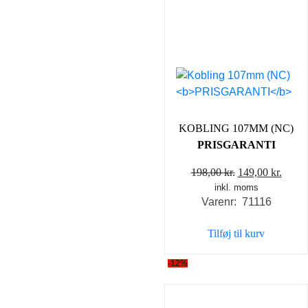
KOBLING 107MM (NC)
PRISGARANTI
Den
Den
198,00
kr.
149,00
kr.
inkl. moms
oprindelige
aktue
Varenr: 71116
pris
pris
var:
er:
Tilføj til kurv
198,00 kr..
149,0
-12%