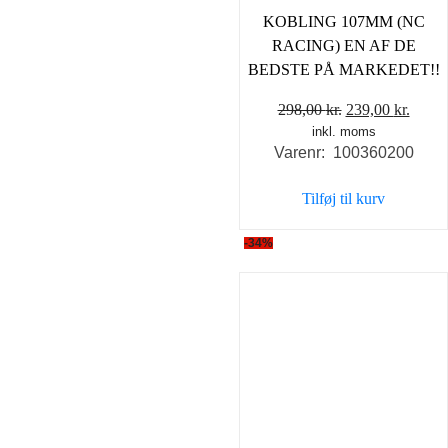
KOBLING 107MM (NC
RACING) EN AF DE
BEDSTE PÅ MARKEDET!!
Den
Den
298,00
kr.
239,00
kr.
inkl. moms
oprindelige
aktue
Varenr: 100360200
pris
pris
var:
er:
Tilføj til kurv
298,00 kr..
239,0
-34%