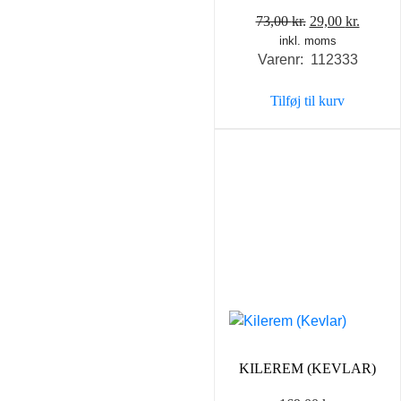
Den
Den
73,00
kr.
29,00
kr.
inkl. moms
oprindelige
aktuel
Varenr: 112333
pris
pris
var:
er:
Tilføj til kurv
73,00 kr..
29,00 k
KILEREM (KEVLAR)