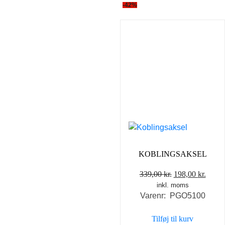
-42%
KOBLINGSAKSEL
Den
Den
339,00
kr.
198,00
kr.
inkl. moms
oprindelige
aktue
Varenr: PGO5100
pris
pris
var:
er:
Tilføj til kurv
339,00 kr..
198,0