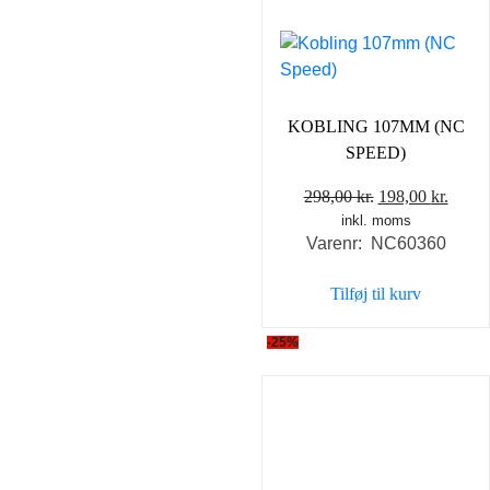
KOBLING 107MM (NC
SPEED)
Den
Den
298,00
kr.
198,00
kr.
inkl. moms
oprindelige
aktue
Varenr: NC60360
pris
pris
var:
er:
Tilføj til kurv
298,00 kr..
198,0
-25%