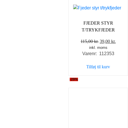
FJEDER STYR
T/TRYKFJEDER
Den
Den
115,00
kr.
39,00
kr.
inkl. moms
oprindelige
aktuel
Varenr: 112353
pris
pris
var:
er:
Tilføj til kurv
115,00 kr..
39,00 
-29%