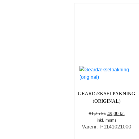
GEARDÆKSELPAKNING
(ORIGINAL)
Den
Den
81,25
kr.
49,00
kr.
inkl. moms
oprindelige
aktuel
Varenr: P1141021000
pris
pris
var:
er: