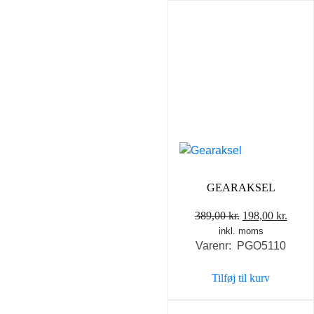
GEARAKSEL
Den
Den
389,00
kr.
198,00
kr.
inkl. moms
oprindelige
aktue
Varenr: PGO5110
pris
pris
var:
er:
Tilføj til kurv
389,00 kr..
198,0