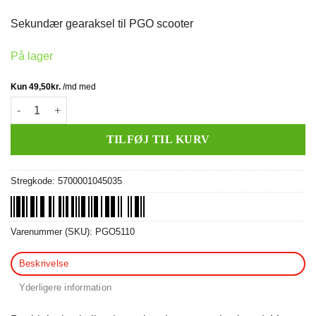
pris
pris
var:
er:
Sekundær gearaksel til PGO scooter
389,00 kr..
198,00 kr..
På lager
Gearaksel antal
TILFØJ TIL KURV
Stregkode:
5700001045035
Varenummer (SKU):
PGO5110
Beskrivelse
Yderligere information