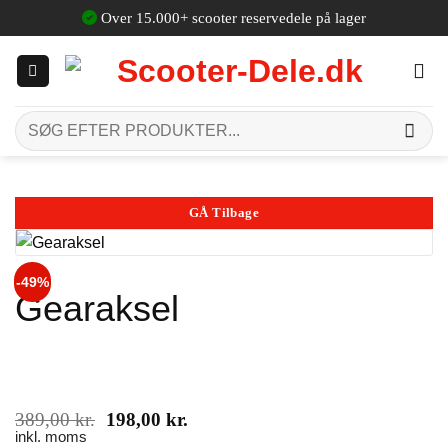
Fortsæt
Over 15.000+ scooter reservedele på lager
til
indhold
Søg
efter:
GÅ Tilbage
-49%
Gearaksel
Den
Den
389,00
kr.
198,00
kr.
oprindelige
aktuelle
inkl. moms