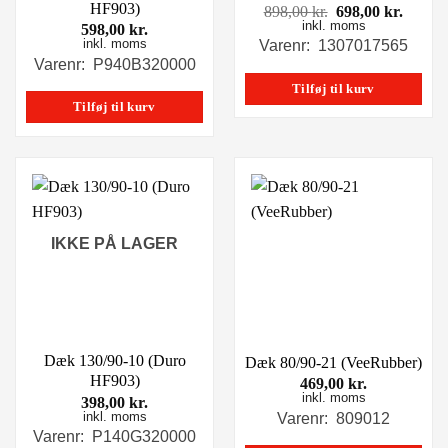
HF903)
Den
Den
898,00
kr.
698,00
kr.
inkl. moms
oprindelige
aktuel
598,00
kr.
pris
pris
inkl. moms
Varenr: 1307017565
var:
er:
Varenr: P940B320000
898,00 kr..
698,00
Tilføj til kurv
Tilføj til kurv
IKKE PÅ LAGER
Dæk 130/90-10 (Duro
Dæk 80/90-21 (VeeRubber)
HF903)
469,00
kr.
inkl. moms
398,00
kr.
inkl. moms
Varenr: 809012
Varenr: P140G320000