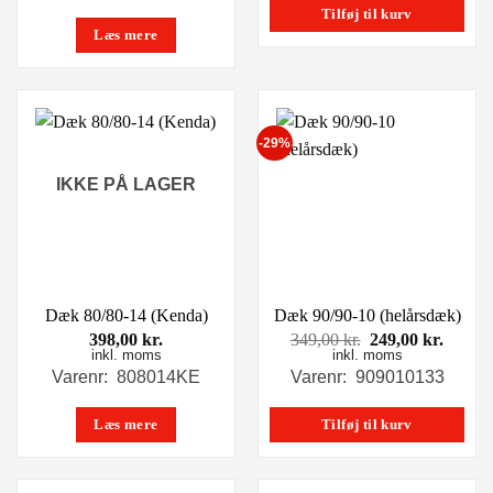
Tilføj til kurv
Læs mere
-29%
IKKE PÅ LAGER
Dæk 80/80-14 (Kenda)
Dæk 90/90-10 (helårsdæk)
Den
Den
398,00
kr.
349,00
kr.
249,00
kr.
inkl. moms
inkl. moms
oprindelige
aktuel
pris
pris
Varenr: 808014KE
Varenr: 909010133
var:
er:
349,00 kr..
249,00
Læs mere
Tilføj til kurv