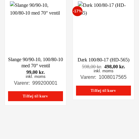
-17%
Slange 90/90-10, 100/80-10
Dæk 100/80-17 (HD-565)
med 70° ventil
Den
Den
598,00
kr.
498,00
kr.
inkl. moms
oprindelige
aktuel
99,00
kr.
pris
pris
inkl. moms
Varenr: 1008017565
var:
er:
Varenr: 999200001
598,00 kr..
498,00
Tilføj til kurv
Tilføj til kurv