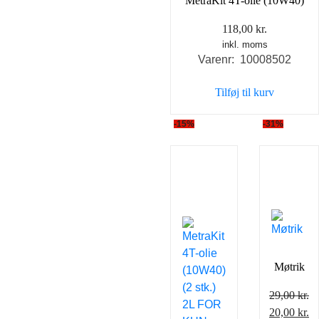
MetraKit 4T-olie (10W40)
118,00
kr.
inkl. moms
Varenr: 10008502
Tilføj til kurv
-15%
-31%
Møtrik
29,00
kr.
Den
D
20,00
kr.