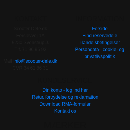
KONTAKT
INFORMATION
Scooter-Dele.dk
Forside
Ferslevvej 1A
Find reservedele
9230 Svenstrup J.
Handelsbetingelser
Tlf. 71 96 95 92
Persondata-, cookie- og
privatlivspolitik
Mail
info@scooter-dele.dk
CVR 34 61 86 31
KUNDESERVICE
Din konto - log ind her
Retur, fortrydelse og reklamation
Download RMA-formular
Kontakt os
MÆRKER