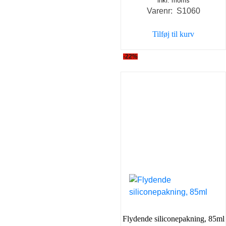
inkl. moms
oprindelige
aktuel
Varenr: S1060
pris
pris
var:
er:
Tilføj til kurv
69,00 kr..
49,00 k
-22%
Flydende siliconepakning, 85ml