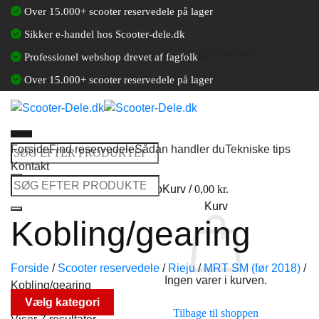
Fortsæt
Over 15.000+ scooter reservedele på lager
til
Sikker e-handel hos Scooter-dele.dk
indhold
[gtranslate]
Professionel webshop drevet af fagfolk
Over 15.000+ scooter reservedele på lager
Forside
Find reservedele
Sådan handler du
Tekniske tips
Søg
Kontakt
efter:
Søg
Log ind / Opret en kundekonto
Kurv /
0,00
kr.
efter:
Kurv
Kobling/gearing
Forside
/
Scooter reservedele
/
Rieju
/
MRT SM (før 2018)
/
Ingen varer i kurven.
Kobling/gearing
Vælg kategori
Tilbage til shoppen