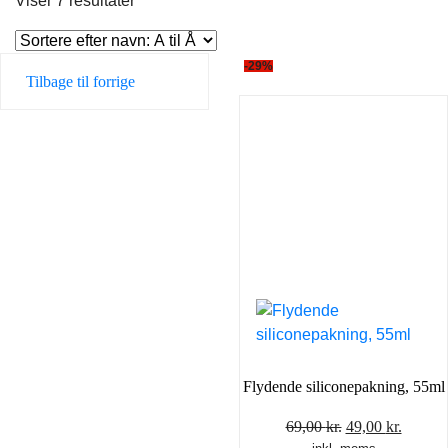
Viser 7 resultater
-29%
Tilbage til forrige
Flydende siliconepakning, 55ml
Den
Den
69,00
kr.
49,00
kr.