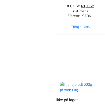
Den
Den
89,00
kr.
69,00
kr.
inkl. moms
oprindelige
aktuel
Varenr: S1061
pris
pris
var:
er:
Tilføj til kurv
89,00 kr..
69,00 k
Ikke på lager