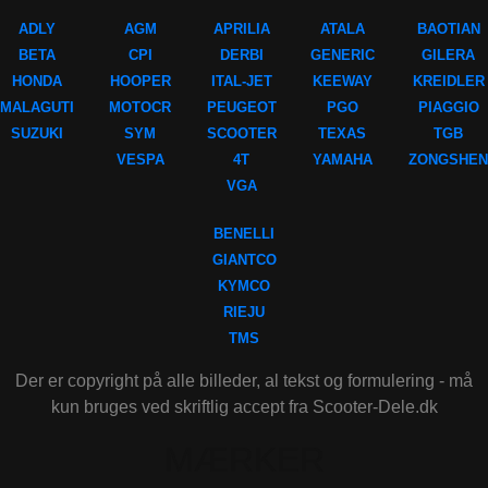
ADLY
AGM
APRILIA
ATALA
BAOTIAN
BETA
CPI
DERBI
GENERIC
GILERA
HONDA
HOOPER
ITAL-JET
KEEWAY
KREIDLER
MALAGUTI
MOTOCR
PEUGEOT
PGO
PIAGGIO
SUZUKI
SYM
SCOOTER
TEXAS
TGB
VESPA
4T
YAMAHA
ZONGSHEN
VGA
BENELLI
GIANTCO
KYMCO
RIEJU
TMS
Der er copyright på alle billeder, al tekst og formulering - må
kun bruges ved skriftlig accept fra Scooter-Dele.dk
MÆRKER