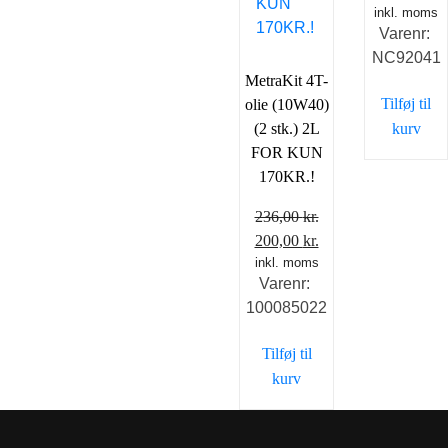
inkl. moms
oprindeli
ak
Varenr:
pris
pr
NC92041
var:
er
MetraKit 4T-
29,00 kr..
20
Tilføj til
olie (10W40)
(2 stk.) 2L
kurv
FOR KUN
170KR.!
236,00
kr.
Den
Den
200,00
kr.
oprindelige
inkl. moms
aktuelle
Varenr:
pris
pris
100085022
var:
er:
236,00 kr..
200,00 kr..
Tilføj til
kurv