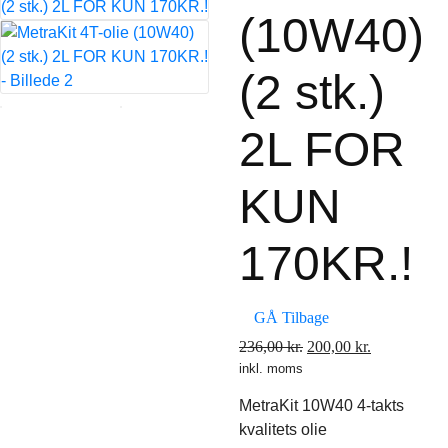
(10W40)
(2 stk.)
2L FOR
KUN
170KR.!
GÅ Tilbage
Den
Den
236,00
kr.
200,00
kr.
inkl. moms
oprindelige
aktuelle
pris
pris
MetraKit 10W40 4-takts
var:
er:
kvalitets olie
236,00 kr..
200,00 kr..