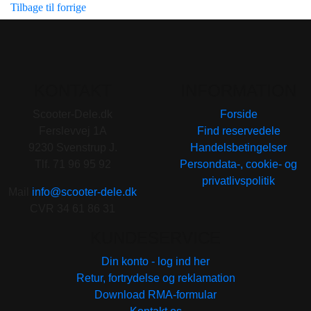
Tilbage til forrige
KONTAKT
INFORMATION
Scooter-Dele.dk
Forside
Ferslevvej 1A
Find reservedele
9230 Svenstrup J.
Handelsbetingelser
Tlf. 71 96 95 92
Persondata-, cookie- og
privatlivspolitik
Mail
info@scooter-dele.dk
CVR 34 61 86 31
KUNDESERVICE
Din konto - log ind her
Retur, fortrydelse og reklamation
Download RMA-formular