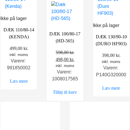
Ikke på lager
Ikke på lager
DÆK 110/80-14
DÆK 100/80-17
(KENDA)
DÆK 130/90-10
(HD-565)
(DURO HF903)
499,00
kr.
598,00
kr.
inkl. moms
398,00
kr.
Den
Den
498,00
kr.
Varenr:
inkl. moms
oprindelige
inkl. moms
aktuelle
991850002
Varenr:
Varenr:
pris
pris
P140G320000
1008017565
var:
er:
Læs mere
598,00 kr..
498,00 kr..
Læs mere
Tilføj til kurv