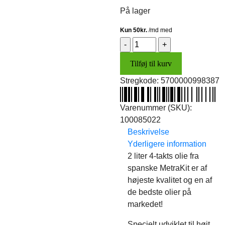
På lager
MetraKit
4T-
Tilføj til kurv
olie
(10W40)
Stregkode:
5700000998387
(2
stk.)
Varenummer (SKU):
2L
100085022
FOR
Beskrivelse
KUN
Yderligere information
170KR.!
2 liter 4-takts olie fra
antal
spanske MetraKit er af
højeste kvalitet og en af
de bedste olier på
markedet!
Specielt udviklet til højt