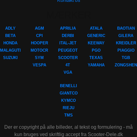
Kontakt os
MÆRKER
ADLY
AGM
APRILIA
ATALA
BAOTIAN
BETA
CPI
DERBI
GENERIC
GILERA
HONDA
HOOPER
ITAL-JET
KEEWAY
KREIDLER
MALAGUTI
MOTOCR
PEUGEOT
PGO
PIAGGIO
SUZUKI
SYM
SCOOTER
TEXAS
TGB
VESPA
4T
YAMAHA
ZONGSHEN
VGA
BENELLI
GIANTCO
KYMCO
RIEJU
TMS
Der er copyright på alle billeder, al tekst og formulering - må
kun bruges ved skriftlig accept fra Scooter-Dele.dk