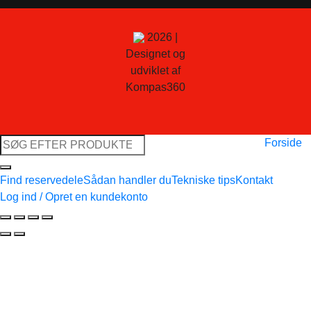
2026 |
Designet og
udviklet af
Kompas360
Søg
Forside
efter:
Find reservedele
Sådan handler du
Tekniske tips
Kontakt
Log ind / Opret en kundekonto