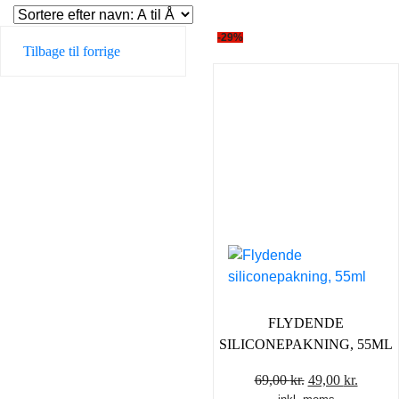
-29%
Tilbage til forrige
FLYDENDE
SILICONEPAKNING, 55ML
Den
Den
69,00
kr.
49,00
kr.