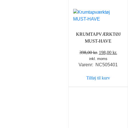
KRUMTAPVÆRKTØJ
MUST-HAVE
Den
Den
398,00
kr.
198,00
kr.
inkl. moms
oprindelige
aktue
Varenr: NC505401
pris
pris
var:
er:
Tilføj til kurv
398,00 kr..
198,0