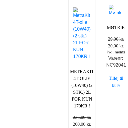
MØTRIK
29,00
kr.
Den
D
20,00
kr.
inkl. moms
oprindeli
ak
Varenr:
pris
pr
NC92041
var:
er
METRAKIT
29,00 kr..
20
Tilføj til
4T-OLIE
(10W40) (2
kurv
STK.) 2L
FOR KUN
170KR.!
236,00
kr.
Den
Den
200,00
kr.