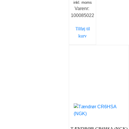
oprindelige
inkl. moms
aktuelle
Varenr:
pris
pris
100085022
var:
er:
236,00 kr..
200,00 kr..
Tilføj til
kurv
TÆNDRØR CR6HSA (NGK)