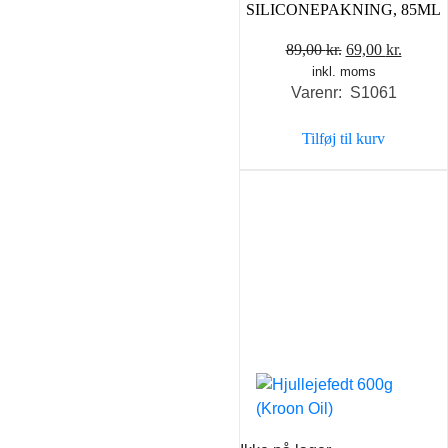
SILICONEPAKNING, 85ML
Den
Den
89,00
kr.
69,00
kr.
inkl. moms
oprindelige
aktuel
Varenr: S1061
pris
pris
var:
er:
Tilføj til kurv
89,00 kr..
69,00 k