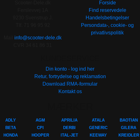
Scooter-Dele.dk
Forside
Ferslevvej 1A
Find reservedele
9230 Svenstrup J.
Handelsbetingelser
Tlf. 71 96 95 92
Persondata-, cookie- og
privatlivspolitik
Mail
info@scooter-dele.dk
CVR 34 61 86 31
KUNDESERVICE
Din konto - log ind her
Retur, fortrydelse og reklamation
Download RMA-formular
Kontakt os
MÆRKER
ADLY
AGM
APRILIA
ATALA
BAOTIAN
BETA
CPI
DERBI
GENERIC
GILERA
HONDA
HOOPER
ITAL-JET
KEEWAY
KREIDLER