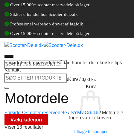
Fortsæt
Over 15.000+ scooter reservedele på lager
til
Sikker e-handel hos Scooter-dele.dk
indhold
[gtranslate]
Professionel webshop drevet af fagfolk
Over 15.000+ scooter reservedele på lager
Forside
Find reservedele
Sådan handler du
Tekniske tips
Søg
Kontakt
efter:
Søg
Log ind / Opret en kundekonto
Kurv /
0,00
kr.
efter:
Kurv
Motordele
Forside
/
Scooter reservedele
/
SYM
/
Orbit II
/
Motordele
Ingen varer i kurven.
Vælg kategori
Viser 13 resultater
Tilbage til shoppen