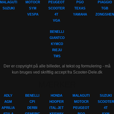
MALAGUTI
MOTOCR
PEUGEOT
PGO
PIAGGIO
SUZUKI
SYM
SCOOTER
TEXAS
TGB
VESPA
4T
YAMAHA
ZONGSHEN
VGA
BENELLI
GIANTCO
KYMCO
RIEJU
TMS
Der er copyright på alle billeder, al tekst og formulering - må
kun bruges ved skriftlig accept fra Scooter-Dele.dk
MÆRKER
ADLY
BENELLI
HONDA
MALAGUTI
SUZUKI
AGM
CPI
HOOPER
MOTOCR
SCOOTER
APRILIA
DERBI
ITAL-JET
PEUGEOT
4T
ATALA
GENERIC
KEEWAY
PGO
SYM