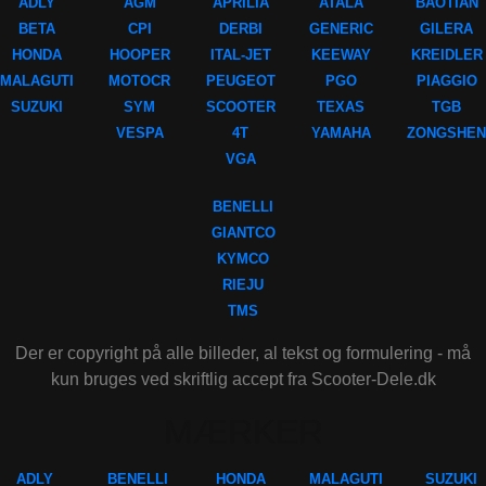
ADLY
AGM
APRILIA
ATALA
BAOTIAN
BETA
CPI
DERBI
GENERIC
GILERA
HONDA
HOOPER
ITAL-JET
KEEWAY
KREIDLER
MALAGUTI
MOTOCR
PEUGEOT
PGO
PIAGGIO
SUZUKI
SYM
SCOOTER
TEXAS
TGB
VESPA
4T
YAMAHA
ZONGSHEN
VGA
BENELLI
GIANTCO
KYMCO
RIEJU
TMS
Der er copyright på alle billeder, al tekst og formulering - må
kun bruges ved skriftlig accept fra Scooter-Dele.dk
MÆRKER
ADLY
BENELLI
HONDA
MALAGUTI
SUZUKI