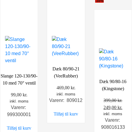
-38%
Dæk 80/90-21
Slange 120-130/90-
(VeeRubber)
Dæk 90/80-16
10 med 70° ventil
469,00
kr.
(Kingstone)
inkl. moms
99,00
kr.
399,00
kr.
Varenr: 809012
inkl. moms
Den
Den
249,00
kr.
Varenr:
Tilføj til kurv
oprindelige
inkl. moms
aktu
999300001
Varenr:
pris
pris
908016133
Tilføj til kurv
var:
er: