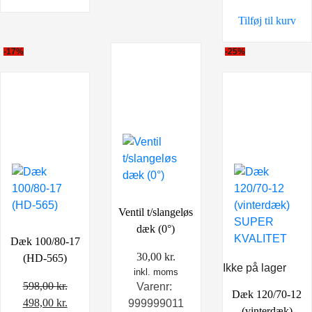
399,00 kr..
249,0
Tilføj til kurv
-17%
-25%
Ventil t/slangeløs
dæk (0°)
Dæk 100/80-17
30,00
kr.
(HD-565)
Ikke på lager
inkl. moms
598,00
kr.
Varenr:
Dæk 120/70-12
Den
Den
498,00
kr.
999999011
(vinterdæk)