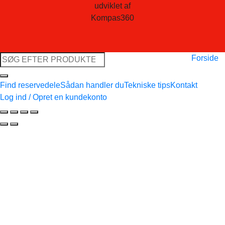
udviklet af
Kompas360
Søg
Forside
efter:
Find reservedele
Sådan handler du
Tekniske tips
Kontakt
Log ind / Opret en kundekonto