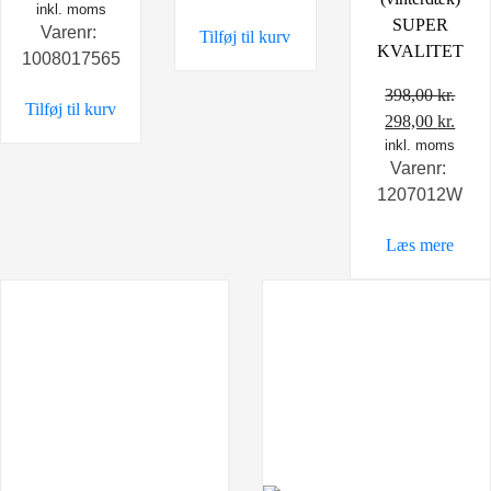
oprindelige
inkl. moms
aktuelle
SUPER
Varenr:
Tilføj til kurv
pris
pris
KVALITET
1008017565
var:
er:
598,00 kr..
498,00 kr..
398,00
kr.
Tilføj til kurv
Den
Den
298,00
kr.
oprindelige
inkl. moms
aktu
Varenr:
pris
pris
1207012W
var:
er:
398,00 kr..
298,0
Læs mere