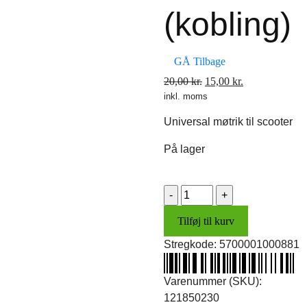
(kobling)
GÅ Tilbage
Den
Den
20,00
kr.
15,00
kr.
inkl. moms
oprindelige
aktuelle
pris
pris
Universal møtrik til scooter
var:
er:
20,00 kr..
15,00 kr..
På lager
Møtrik
M10x1
Tilføj til kurv
(kobling)
antal
Stregkode:
5700001000881
Varenummer (SKU):
121850230