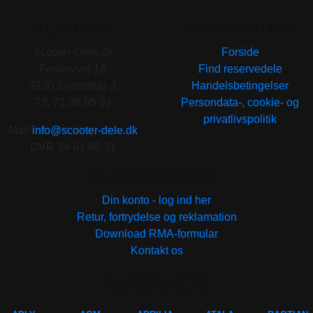
KONTAKT
INFORMATION
Scooter-Dele.dk
Forside
Ferslevvej 1A
Find reservedele
9230 Svenstrup J.
Handelsbetingelser
Tlf. 71 96 95 92
Persondata-, cookie- og
privatlivspolitik
Mail
info@scooter-dele.dk
CVR 34 61 86 31
KUNDESERVICE
Din konto - log ind her
Retur, fortrydelse og reklamation
Download RMA-formular
Kontakt os
MÆRKER