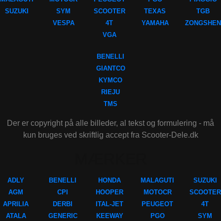
SUZUKI
SYM
SCOOTER
TEXAS
TGB
VESPA
4T
YAMAHA
ZONGSHEN
VGA
BENELLI
GIANTCO
KYMCO
RIEJU
TMS
Der er copyright på alle billeder, al tekst og formulering - må
kun bruges ved skriftlig accept fra Scooter-Dele.dk
MÆRKER
ADLY
BENELLI
HONDA
MALAGUTI
SUZUKI
AGM
CPI
HOOPER
MOTOCR
SCOOTER
APRILIA
DERBI
ITAL-JET
PEUGEOT
4T
ATALA
GENERIC
KEEWAY
PGO
SYM