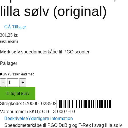
lilla sølv (original)
GÅ Tilbage
301,25
kr.
inkl. moms
Mørk sølv speedometerkåbe til PGO scooter
På lager
Speedometerkåbe,
lilla
Tilføj til kurv
sølv
(original)
Stregkode:
5700001028502
antal
Varenummer (SKU):
C1613-0007H-0
Beskrivelse
Yderligere information
Speedometerkåbe til PGO Dr.Big og T-Rex i svag lilla sølv