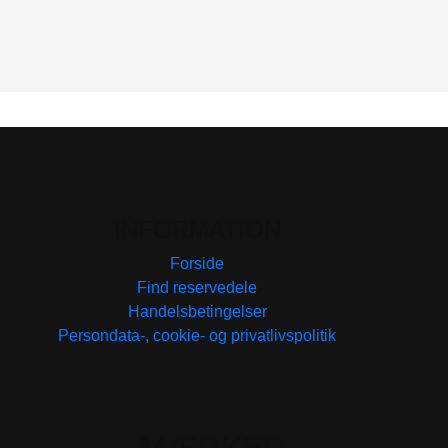
INFORMATION
Forside
Find reservedele
Handelsbetingelser
Persondata-, cookie- og privatlivspolitik