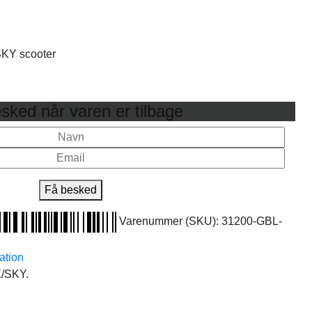
/SKY scooter
sked når varen er tilbage
Få besked
Varenummer (SKU):
31200-GBL-
ation
X/SKY.