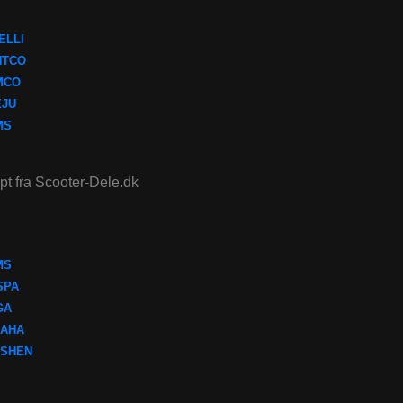
ELLI
NTCO
MCO
EJU
MS
ept fra Scooter-Dele.dk
MS
SPA
GA
AHA
SHEN