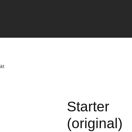
kt
Starter
(original)