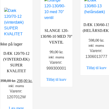
DÆK 130/60-1
SLANGE 120-
(HELÅRSDÆK
130/90-10 MED 70°
598,00
kr.
VENTIL
Ikke på lager
inkl. moms
Varenr:
99,00
kr.
DÆK 120/70-12
1306013777
inkl. moms
(VINTERDÆK)
Varenr:
SUPER
Tilføj til kurv
999300001
KVALITET
Tilføj til kurv
Den
Den
398,00
kr.
298,00
kr.
inkl. moms
oprindelige
aktuelle
Varenr:
pris
pris
1207012W
var:
er:
398,00 kr..
298,00 kr..
Læs mere