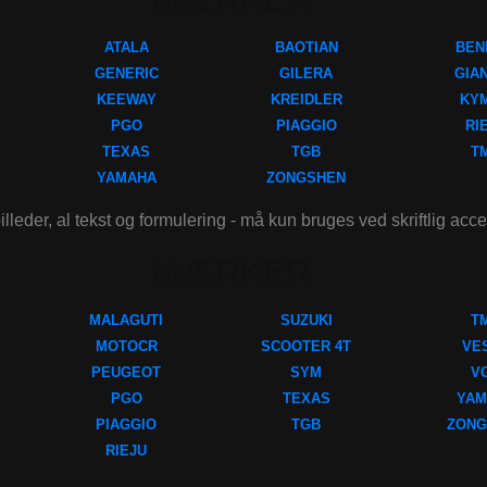
MÆRKER
ATALA
BAOTIAN
BEN
GENERIC
GILERA
GIA
KEEWAY
KREIDLER
KY
PGO
PIAGGIO
RI
TEXAS
TGB
T
YAMAHA
ZONGSHEN
illeder, al tekst og formulering - må kun bruges ved skriftlig acc
MÆRKER
MALAGUTI
SUZUKI
T
MOTOCR
SCOOTER 4T
VE
PEUGEOT
SYM
V
PGO
TEXAS
YAM
PIAGGIO
TGB
ZONG
RIEJU