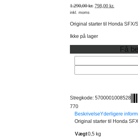
Den
Den
1.290,00
kr.
798,00
kr.
inkl. moms
oprindelige
aktuelle
pris
pris
Original starter til Honda SFX
var:
er:
1.290,00 kr..
798,00 kr..
Ikke på lager
Få be
Stregkode:
5700001008528
770
Beskrivelse
Yderligere inform
Original starter til Honda SF
Vægt
0,5 kg