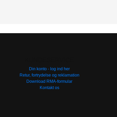
KUNDESERVICE
Din konto - log ind her
Retur, fortrydelse og reklamation
Download RMA-formular
Kontakt os