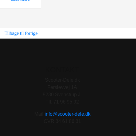
Tilbage til forrige
KONTAKT
Scooter-Dele.dk
Ferslevvej 1A
9230 Svenstrup J.
Tlf. 71 96 95 92
Mail
info@scooter-dele.dk
CVR 34 61 86 31