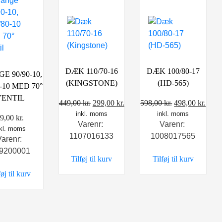
DÆK 110/70-16
DÆK 100/80-17
E 90/90-10,
(KINGSTONE)
(HD-565)
0-10 MED 70°
VENTIL
Den
Den
Den
Den
449,00
kr.
299,00
kr.
598,00
kr.
498,00
kr.
inkl. moms
oprindelige
aktuelle
inkl. moms
oprindelige
aktu
99,00
kr.
Varenr:
Varenr:
pris
pris
pris
pris
nkl. moms
1107016133
1008017565
var:
er:
var:
er:
Varenr:
449,00 kr..
299,00 kr..
598,00 kr..
498,0
9200001
Tilføj til kurv
Tilføj til kurv
føj til kurv