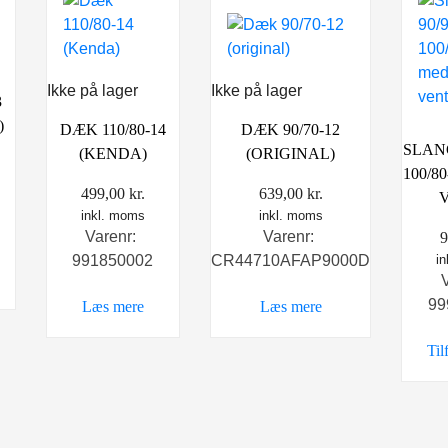
Ikke på lager
Ikke på lager
3
)
DÆK 90/70-12
DÆK 110/80-14
SLANG
(ORIGINAL)
(KENDA)
100/8
639,00
kr.
499,00
kr.
inkl. moms
inkl. moms
Varenr:
Varenr:
CR44710AFAP9000D
991850002
i
99
Læs mere
Læs mere
Til