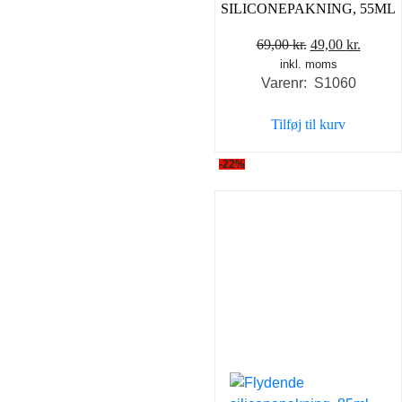
SILICONEPAKNING, 55ML
Den
Den
69,00
kr.
49,00
kr.
inkl. moms
oprindelige
aktuel
Varenr: S1060
pris
pris
var:
er:
Tilføj til kurv
69,00 kr..
49,00 k
-22%