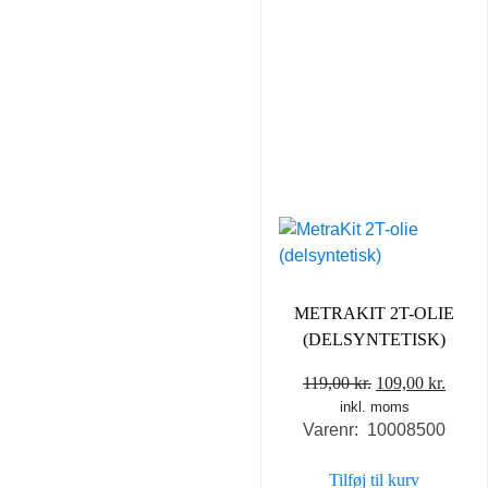
METRAKIT 2T-OLIE
(DELSYNTETISK)
Den
Den
119,00
kr.
109,00
kr.
inkl. moms
oprindelige
aktue
Varenr: 10008500
pris
pris
var:
er:
Tilføj til kurv
119,00 kr..
109,00