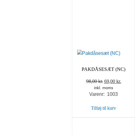
PAKDÅSESÆT (NC)
Den
Den
98,00
kr.
69,00
kr.
inkl. moms
oprindelige
aktuel
Varenr: 1003
pris
pris
var:
er:
Tilføj til kurv
98,00 kr..
69,00 k