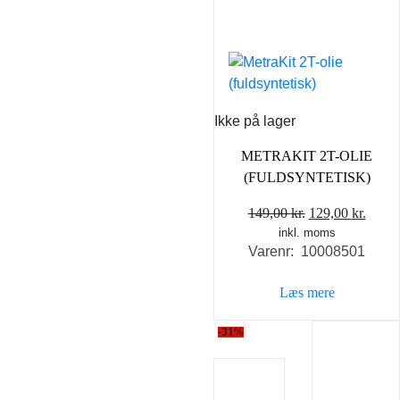
Ikke på lager
METRAKIT 2T-OLIE
(FULDSYNTETISK)
Den
Den
149,00
kr.
129,00
kr.
inkl. moms
oprindelige
aktue
Varenr: 10008501
pris
pris
var:
er:
Læs mere
149,00 kr..
129,0
-31%