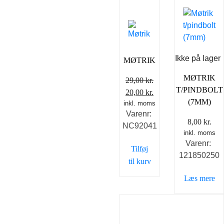
Ikke på lager
MØTRIK
MØTRIK
29,00
kr.
T/PINDBOLT
Den
Den
20,00
kr.
(7MM)
inkl. moms
oprindelige
aktuelle
Varenr:
pris
pris
8,00
kr.
NC92041
var:
er:
inkl. moms
29,00 kr..
20,00 kr..
Varenr:
Tilføj
121850250
til kurv
Læs mere