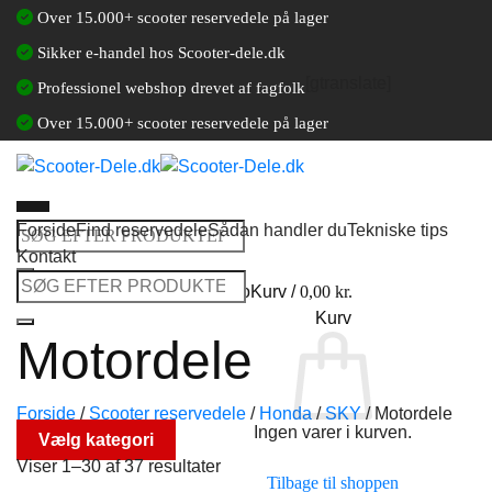
Fortsæt
Over 15.000+ scooter reservedele på lager
til
Sikker e-handel hos Scooter-dele.dk
indhold
[gtranslate]
Professionel webshop drevet af fagfolk
Over 15.000+ scooter reservedele på lager
Forside
Find reservedele
Sådan handler du
Tekniske tips
Søg
Kontakt
efter:
Søg
Log ind / Opret en kundekonto
Kurv /
0,00
kr.
efter:
Kurv
Motordele
Forside
/
Scooter reservedele
/
Honda
/
SKY
/
Motordele
Ingen varer i kurven.
Vælg kategori
Viser 1–30 af 37 resultater
Tilbage til shoppen