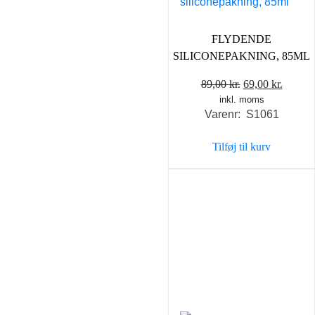
FLYDENDE
SILICONEPAKNING, 85ML
Den
Den
89,00
kr.
69,00
kr.
inkl. moms
oprindelige
aktuel
Varenr: S1061
pris
pris
var:
er:
Tilføj til kurv
89,00 kr..
69,00 k