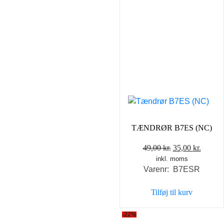
TÆNDRØR B7ES (NC)
Den
Den
49,00
kr.
35,00
kr.
inkl. moms
oprindelige
aktuel
Varenr: B7ESR
pris
pris
var:
er:
Tilføj til kurv
49,00 kr..
35,00 k
-22%