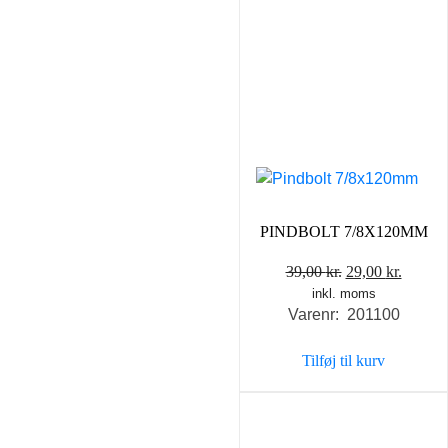
PINDBOLT 7/8X120MM
Den
Den
39,00
kr.
29,00
kr.
inkl. moms
oprindelige
aktuel
Varenr: 201100
pris
pris
var:
er:
Tilføj til kurv
39,00 kr..
29,00 k