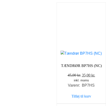
TÆNDRØR BP7HS (NC)
Den
Den
45,00
kr.
35,00
kr.
inkl. moms
oprindelige
aktuel
Varenr: BP7HS
pris
pris
var:
er:
Tilføj til kurv
45,00 kr..
35,00 k