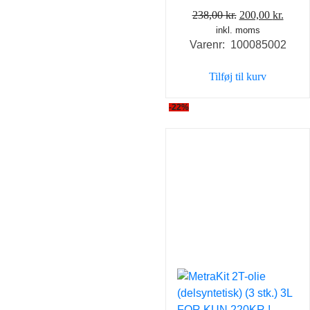
Den
Den
238,00
kr.
200,00
kr.
inkl. moms
oprindelige
aktue
Varenr: 100085002
pris
pris
var:
er:
Tilføj til kurv
238,00 kr..
200,0
-22%