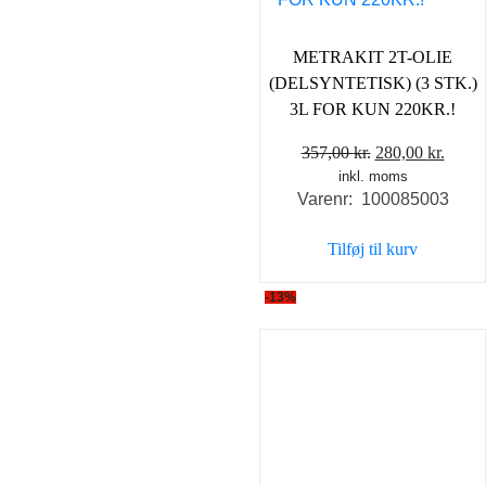
METRAKIT 2T-OLIE
(DELSYNTETISK) (3 STK.)
3L FOR KUN 220KR.!
Den
Den
357,00
kr.
280,00
kr.
inkl. moms
oprindelige
aktue
Varenr: 100085003
pris
pris
var:
er:
Tilføj til kurv
357,00 kr..
280,0
-13%