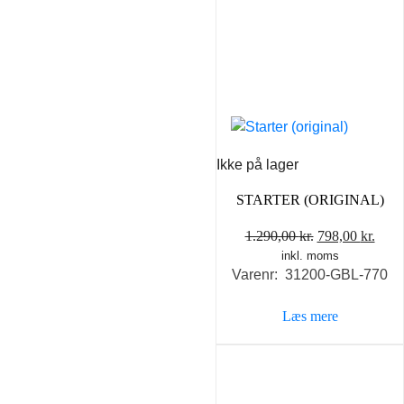
Ikke på lager
STARTER (ORIGINAL)
Den
Den
1.290,00
kr.
798,00
kr.
inkl. moms
oprindelige
aktu
Varenr: 31200-GBL-770
pris
pris
var:
er:
Læs mere
1.290,00 kr..
798,0