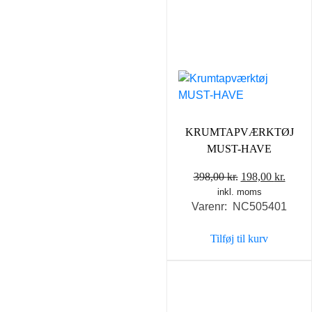
KRUMTAPVÆRKTØJ
MUST-HAVE
Den
Den
398,00
kr.
198,00
kr.
inkl. moms
oprindelige
aktue
Varenr: NC505401
pris
pris
var:
er:
Tilføj til kurv
398,00 kr..
198,0