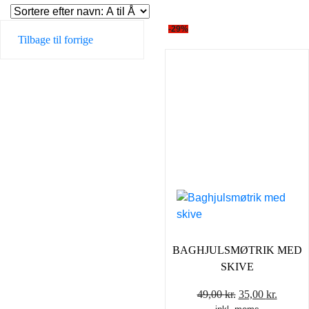
-29%
Tilbage til forrige
BAGHJULSMØTRIK MED
SKIVE
Den
Den
49,00
kr.
35,00
kr.