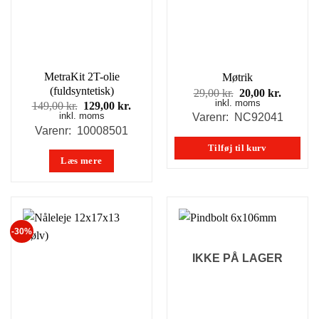
MetraKit 2T-olie
Møtrik
(fuldsyntetisk)
Den
Den
29,00
kr.
20,00
kr.
inkl. moms
oprindelige
aktuell
Den
Den
149,00
kr.
129,00
kr.
pris
pris
inkl. moms
oprindelige
aktuelle
Varenr: NC92041
var:
er:
pris
pris
Varenr: 10008501
29,00 kr..
20,00 kr
var:
er:
Tilføj til kurv
149,00 kr..
129,00 kr..
Læs mere
-30%
IKKE PÅ LAGER