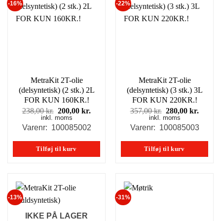
-16%
-22%
MetraKit 2T-olie
MetraKit 2T-olie
(delsyntetisk) (2 stk.) 2L
(delsyntetisk) (3 stk.) 3L
FOR KUN 160KR.!
FOR KUN 220KR.!
Den
Den
Den
Den
238,00
kr.
200,00
kr.
357,00
kr.
280,00
kr.
inkl. moms
oprindelige
aktuelle
inkl. moms
oprindelige
aktuel
pris
pris
pris
pris
Varenr: 100085002
Varenr: 100085003
var:
er:
var:
er:
238,00 kr..
200,00 kr..
357,00 kr..
280,00
Tilføj til kurv
Tilføj til kurv
-13%
-31%
IKKE PÅ LAGER