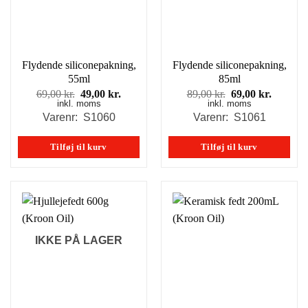
Flydende siliconepakning,
Flydende siliconepakning,
55ml
85ml
Den
Den
Den
Den
69,00
kr.
49,00
kr.
89,00
kr.
69,00
kr.
inkl. moms
oprindelige
aktuelle
inkl. moms
oprindelige
aktuell
pris
pris
pris
pris
Varenr: S1060
Varenr: S1061
var:
er:
var:
er:
69,00 kr..
49,00 kr..
89,00 kr..
69,00 kr
Tilføj til kurv
Tilføj til kurv
IKKE PÅ LAGER