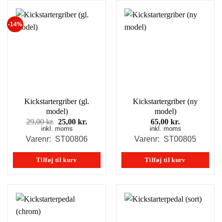
-14%
Kickstartergriber (gl.
Kickstartergriber (ny
model)
model)
Den
Den
29,00
kr.
25,00
kr.
65,00
kr.
inkl. moms
oprindelige
aktuelle
inkl. moms
pris
pris
Varenr: ST00806
Varenr: ST00805
var:
er:
29,00 kr..
25,00 kr..
Tilføj til kurv
Tilføj til kurv