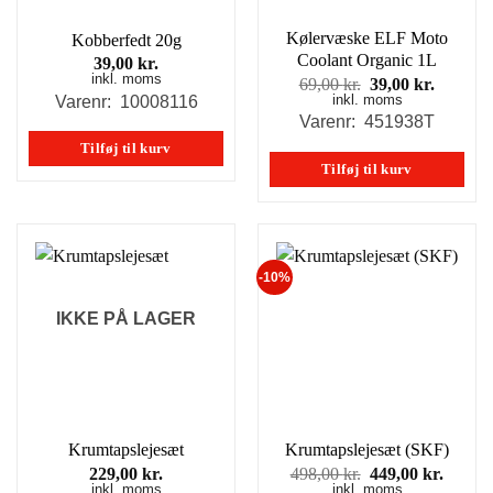
Kølervæske ELF Moto
Kobberfedt 20g
Coolant Organic 1L
39,00
kr.
inkl. moms
Den
Den
69,00
kr.
39,00
kr.
inkl. moms
oprindelige
aktuell
Varenr: 10008116
pris
pris
Varenr: 451938T
var:
er:
Tilføj til kurv
69,00 kr..
39,00 kr
Tilføj til kurv
-10%
IKKE PÅ LAGER
Krumtapslejesæt
Krumtapslejesæt (SKF)
Den
Den
229,00
kr.
498,00
kr.
449,00
kr.
inkl. moms
inkl. moms
oprindelige
aktuel