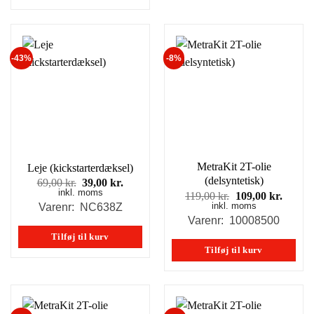
-43%
-8%
MetraKit 2T-olie
Leje (kickstarterdæksel)
(delsyntetisk)
Den
Den
69,00
kr.
39,00
kr.
inkl. moms
oprindelige
aktuelle
Den
Den
119,00
kr.
109,00
kr.
pris
pris
inkl. moms
oprindelige
aktuel
Varenr: NC638Z
var:
er:
pris
pris
Varenr: 10008500
69,00 kr..
39,00 kr..
var:
er:
Tilføj til kurv
119,00 kr..
109,00
Tilføj til kurv