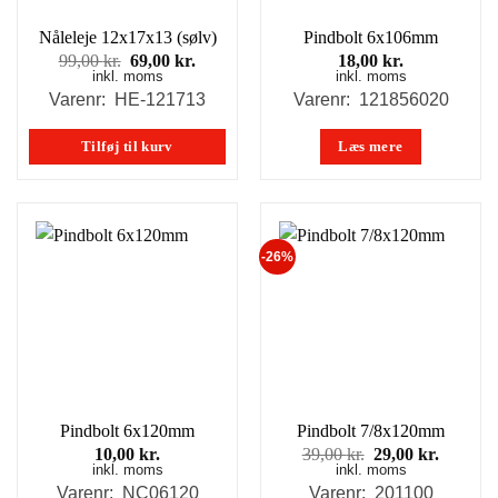
Nåleleje 12x17x13 (sølv)
Pindbolt 6x106mm
Den
Den
99,00
kr.
69,00
kr.
18,00
kr.
inkl. moms
oprindelige
aktuelle
inkl. moms
pris
pris
Varenr: HE-121713
Varenr: 121856020
var:
er:
99,00 kr..
69,00 kr..
Tilføj til kurv
Læs mere
-26%
Pindbolt 6x120mm
Pindbolt 7/8x120mm
Den
Den
10,00
kr.
39,00
kr.
29,00
kr.
inkl. moms
inkl. moms
oprindelige
aktuell
pris
pris
Varenr: NC06120
Varenr: 201100