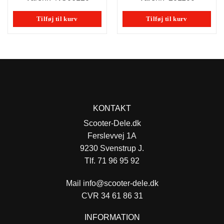
var:
er:
39,00 kr..
29,00 kr
Tilføj til kurv
Tilføj til kurv
KONTAKT
Scooter-Dele.dk
Ferslevvej 1A
9230 Svenstrup J.
Tlf. 71 96 95 92
Mail
info@scooter-dele.dk
CVR 34 61 86 31
INFORMATION