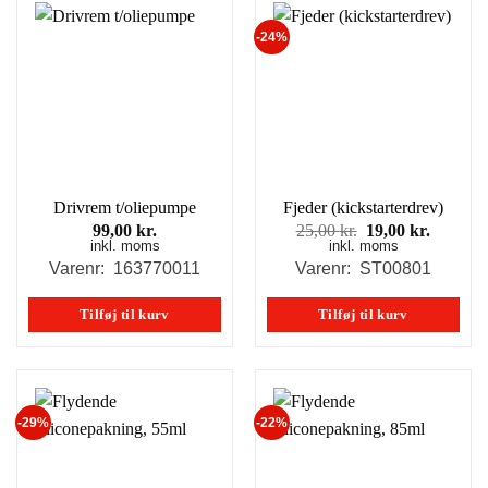
-24%
Drivrem t/oliepumpe
Fjeder (kickstarterdrev)
Den
Den
99,00
kr.
25,00
kr.
19,00
kr.
inkl. moms
inkl. moms
oprindelige
aktuell
pris
pris
Varenr: 163770011
Varenr: ST00801
var:
er:
25,00 kr..
19,00 kr
Tilføj til kurv
Tilføj til kurv
-29%
-22%