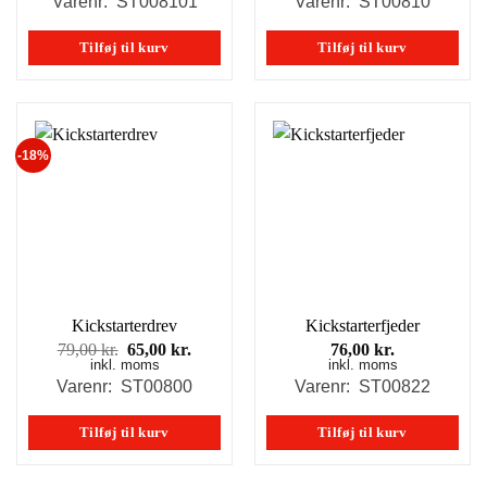
Varenr: ST008101
Varenr: ST00810
var:
er:
var:
er:
119,00 kr..
99,00 kr..
109,00 kr..
99,00 k
Tilføj til kurv
Tilføj til kurv
-18%
Kickstarterdrev
Kickstarterfjeder
Den
Den
79,00
kr.
65,00
kr.
76,00
kr.
inkl. moms
oprindelige
aktuelle
inkl. moms
pris
pris
Varenr: ST00800
Varenr: ST00822
var:
er:
79,00 kr..
65,00 kr..
Tilføj til kurv
Tilføj til kurv