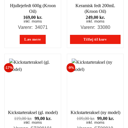
Hjullejefedt 600g (Kroon
Keramisk fedt 200mL
Oil)
(Kroon Oil)
169,00
kr.
249,00
kr.
inkl. moms
inkl. moms
Varenr: 34071
Varenr: 33080
Læs mere
Tilføj til kurv
-17%
-9%
Kickstarteraksel (gl. model)
Kickstarteraksel (ny model)
Den
Den
Den
Den
119,00
kr.
99,00
kr.
109,00
kr.
99,00
kr.
inkl. moms
oprindelige
aktuelle
inkl. moms
oprindelige
aktuell
pris
pris
pris
pris