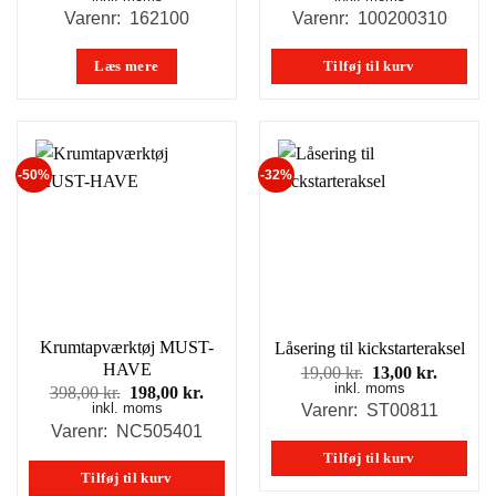
pris
pris
Varenr: 162100
Varenr: 100200310
var:
er:
498,00 kr..
449,00
Læs mere
Tilføj til kurv
-50%
-32%
Krumtapværktøj MUST-
Låsering til kickstarteraksel
HAVE
Den
Den
19,00
kr.
13,00
kr.
inkl. moms
oprindelige
aktuell
Den
Den
398,00
kr.
198,00
kr.
pris
pris
inkl. moms
oprindelige
aktuelle
Varenr: ST00811
var:
er:
pris
pris
Varenr: NC505401
19,00 kr..
13,00 kr
var:
er:
Tilføj til kurv
398,00 kr..
198,00 kr..
Tilføj til kurv