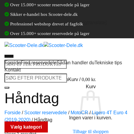
Fortsæt
Over 15.000+ scooter reservedele på lager
til
Sikker e-handel hos Scooter-dele.dk
indhold
[gtranslate]
Professionel webshop drevet af fagfolk
Over 15.000+ scooter reservedele på lager
Forside
Find reservedele
Sådan handler du
Tekniske tips
Søg
Kontakt
efter:
Søg
Log ind / Opret en kundekonto
Kurv /
0,00
kr.
efter:
Kurv
Håndtag
Forside
/
Scooter reservedele
/
MotoCR
/
Ligero 4T Euro 4
Ingen varer i kurven.
(2019-2020)
/
Håndtag
Vælg kategori
Tilbage til shoppen