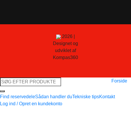
2026 |
Designet og
udviklet af
Kompas360
Søg
Forside
efter:
Find reservedele
Sådan handler du
Tekniske tips
Kontakt
Log ind / Opret en kundekonto