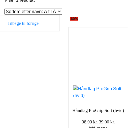
Viser 1 resultat
-60%
Tilbage til forrige
Håndtag ProGrip Soft (hvid)
Den
Den
98,00
kr.
39,00
kr.