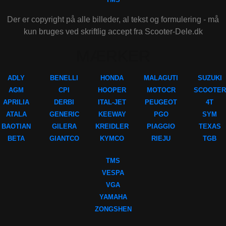
Der er copyright på alle billeder, al tekst og formulering - må
kun bruges ved skriftlig accept fra Scooter-Dele.dk
MÆRKER
ADLY
BENELLI
HONDA
MALAGUTI
SUZUKI
AGM
CPI
HOOPER
MOTOCR
SCOOTER
APRILIA
DERBI
ITAL-JET
PEUGEOT
4T
ATALA
GENERIC
KEEWAY
PGO
SYM
BAOTIAN
GILERA
KREIDLER
PIAGGIO
TEXAS
BETA
GIANTCO
KYMCO
RIEJU
TGB
TMS
VESPA
VGA
YAMAHA
ZONGSHEN