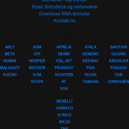
Retur, fortrydelse og reklamation
Download RMA-formular
Kontakt os
MÆRKER
ADLY
AGM
APRILIA
ATALA
BAOTIAN
BETA
CPI
DERBI
GENERIC
GILERA
HONDA
HOOPER
ITAL-JET
KEEWAY
KREIDLER
MALAGUTI
MOTOCR
PEUGEOT
PGO
PIAGGIO
SUZUKI
SYM
SCOOTER
TEXAS
TGB
VESPA
4T
YAMAHA
ZONGSHEN
VGA
BENELLI
GIANTCO
KYMCO
RIEJU
TMS